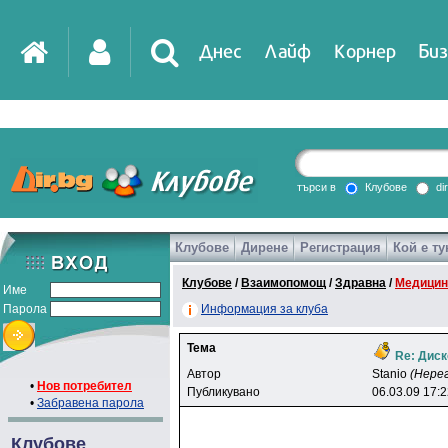
Днес
Лайф
Корнер
Биз
IT
DirTV
Impressio
търси в
Клубове
di
Клубове
Дирене
Регистрация
Кой е ту
Games
Клубове
/
Взаимопомощ
/
Здравна
/
Медицин
Име
Парола
Информация за клуба
Тема
Re: Диск
Автор
Stanio
(Нере
•
Нов потребител
Публикувано
06.03.09 17:
•
Забравена парола
Клубове