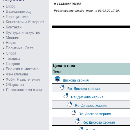
е задължителна
•
Dir.bg
Редактирано от bira_more на 06.03.09 17:59.
•
Взаимопомощ
•
Горещи теми
•
Компютри и Интернет
•
Контакти
•
Култура и изкуство
•
Мнения
•
Наука
•
Политика, Свят
•
Спорт
•
Техника
•
Градове
Цялата тема
•
Религия и мистика
Тема
•
Фен клубове
•
Хоби, Развлечения
Дискова херния
•
Общества
Re: Дискова херния
•
Я, архивите са живи
Re: Дискова херния
Re: Дискова херния
Re: Дискова херния
Re: Дискова херния