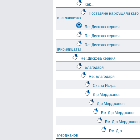
Как...
Поставяне на хрущяли като
възглавничка
Re: Дискова херния
Re: Дискова херния
Re: Дискова херния
[Кирилицата]
Re: Дискова херния
Благодаря
Re: Благодаря
Скъпа Искра
Д-р Мерджанов
Д-р Мерджанов
Re: Д-р Мерджанов
Re: Д-р Мерджанов
Re: Д-р
Мерджанов