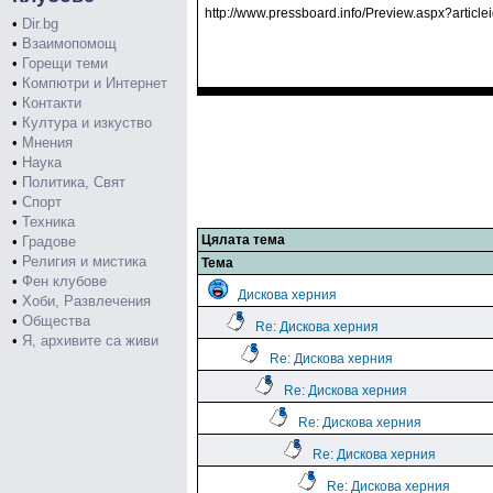
http://www.pressboard.info/Preview.aspx?artic
•
Dir.bg
•
Взаимопомощ
•
Горещи теми
•
Компютри и Интернет
•
Контакти
•
Култура и изкуство
•
Мнения
•
Наука
•
Политика, Свят
•
Спорт
•
Техника
Цялата тема
•
Градове
•
Религия и мистика
Тема
•
Фен клубове
Дискова херния
•
Хоби, Развлечения
•
Общества
Re: Дискова херния
•
Я, архивите са живи
Re: Дискова херния
Re: Дискова херния
Re: Дискова херния
Re: Дискова херния
Re: Дискова херния