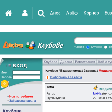
Днес
Лайф
Корнер
Биз
IT
DirTV
Impressio
търси в
Клубове
di
Клубове
Дирене
Регистрация
Кой е ту
Games
Клубове
/
Взаимопомощ
/
Здравна
/
Медицин
Име
Парола
Информация за клуба
Тема
Re: Диск
Автор
luki4a
(непо
•
Нов потребител
Публикувано
22.10.08 17:
•
Забравена парола
Клубове