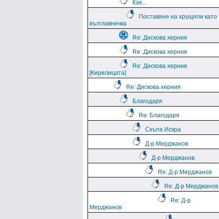
Как...
Поставяне на хрущяли като
възглавничка
Re: Дискова херния
Re: Дискова херния
Re: Дискова херния
[Кирилицата]
Re: Дискова херния
Благодаря
Re: Благодаря
Скъпа Искра
Д-р Мерджанов
Д-р Мерджанов
Re: Д-р Мерджанов
Re: Д-р Мерджанов
Re: Д-р
Мерджанов