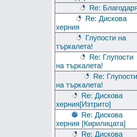
Re: Благодар
Re: Дискова
херния
Глупости на
търкалета!
Re: Глупости
на търкалета!
Re: Глупост
на търкалета!
Re: Дискова
херния[Изтрито]
Re: Дискова
херния [Кирилицата]
Re: Дискова