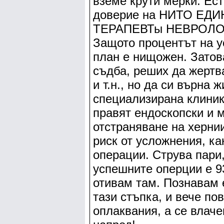
вземе крути мерки. Ес
доверие на НИТО ЕД
ТЕРАПЕВТы НЕВРОЛОГ 
Защото процентът на у
план е нищожен. Затов
съдба, реших да жертв
и т.н., но да си върна 
специализирана клиника
правят ендоскопски и 
отстраняване на херни
риск от усложнения, ка
операции. Струва пари,
успешните оперции е 93
отивам там. Познавам 
тази стъпка, и вече по
оплаквания, а се влачеш