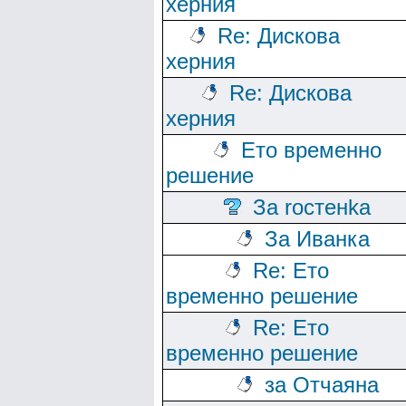
херния
Re: Дискова
херния
Re: Дискова
херния
Ето временно
решение
За rocтeнka
За Иванка
Re: Ето
временно решение
Re: Ето
временно решение
за Отчаяна