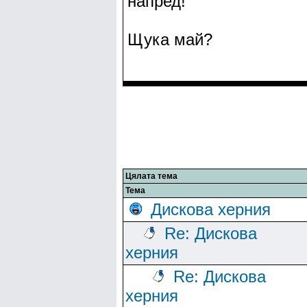
напред!
Щука май?
Цялата тема
Тема
Дискова херния
Re: Дискова
херния
Re: Дискова
херния