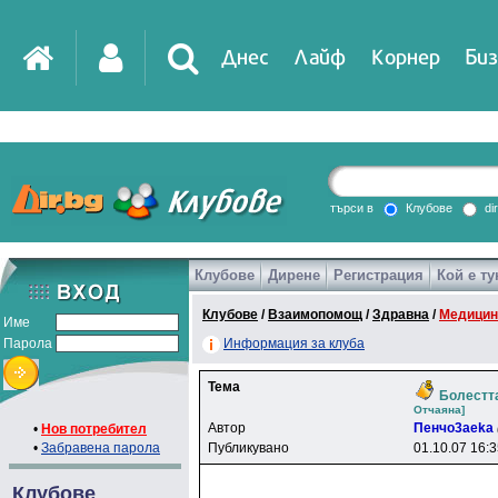
Днес
Лайф
Корнер
Биз
IT
DirTV
Impressio
търси в
Клубове
di
Клубове
Дирене
Регистрация
Кой е ту
Games
Клубове
/
Взаимопомощ
/
Здравна
/
Медицин
Име
Парола
Информация за клуба
Тема
Болестта
Oтчaянa]
Автор
Пeнчo3aeka
•
Нов потребител
•
Забравена парола
Публикувано
01.10.07 16:
Клубове