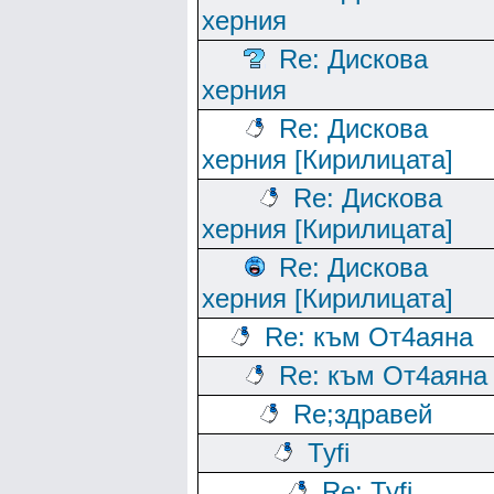
херния
Re: Дискова
херния
Re: Дискова
херния [Кирилицата]
Re: Дискова
херния [Кирилицата]
Re: Дискова
херния [Кирилицата]
Re: към От4аяна
Re: към От4аяна
Rе;здравей
Tyfi
Re: Tyfi