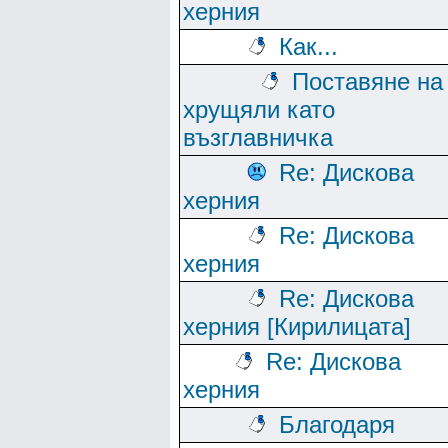
херния
Как...
Поставяне на
хрущяли като
възглавничка
Re: Дискова
херния
Re: Дискова
херния
Re: Дискова
херния [Кирилицата]
Re: Дискова
херния
Благодаря