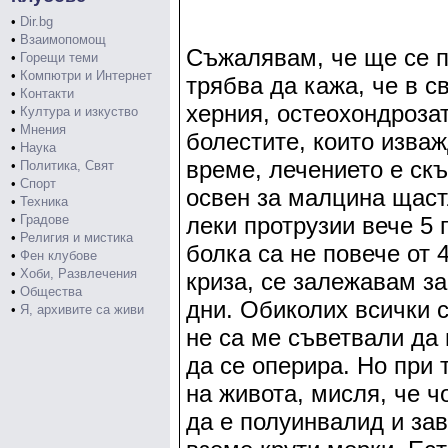
•
Dir.bg
•
Взаимопомощ
Съжалявам, че ще се п
•
Горещи теми
•
Компютри и Интернет
трябва да кажа, че в с
•
Контакти
херния, остеохондрозат
•
Култура и изкуство
•
Мнения
болестите, които изваж
•
Наука
време, лечението е скъ
•
Политика, Свят
•
Спорт
освен за малцина щастл
•
Техника
•
Градове
леки протрузии вече 5 
•
Религия и мистика
болка са не повече от 
•
Фен клубове
•
Хоби, Развлечения
криза, се залежавам з
•
Общества
дни. Обиколих всички с
•
Я, архивите са живи
не са ме съветвали да
да се оперира. Но при 
на живота, мисля, че ч
да е полуинвалид и зав