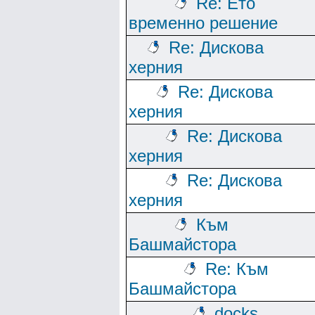
Re: Ето
временно решение
Re: Дискова
херния
Re: Дискова
херния
Re: Дискова
херния
Re: Дискова
херния
Към
Башмайстора
Re: Към
Башмайстора
docks,