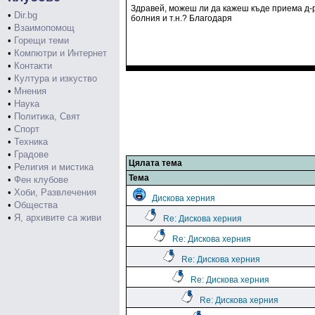
Здравей, можеш ли да кажеш къде приема д-р
•
Dir.bg
болния и т.н.? Благодаря
•
Взаимопомощ
•
Горещи теми
•
Компютри и Интернет
•
Контакти
•
Култура и изкуство
•
Мнения
•
Наука
•
Политика, Свят
•
Спорт
•
Техника
•
Градове
Цялата тема
•
Религия и мистика
Тема
•
Фен клубове
•
Хоби, Развлечения
Дискова херния
•
Общества
•
Я, архивите са живи
Re: Дискова херния
Re: Дискова херния
Re: Дискова херния
Re: Дискова херния
Re: Дискова херния