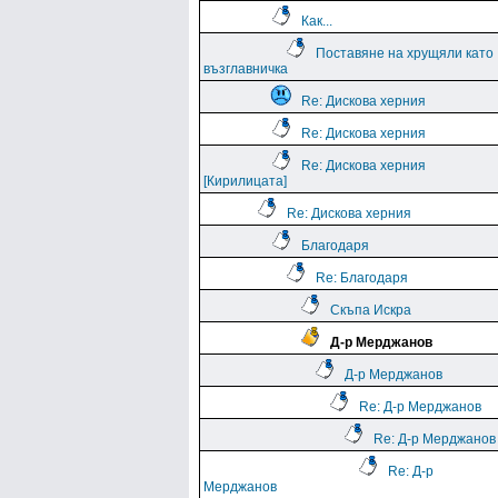
Как...
Поставяне на хрущяли като
възглавничка
Re: Дискова херния
Re: Дискова херния
Re: Дискова херния
[Кирилицата]
Re: Дискова херния
Благодаря
Re: Благодаря
Скъпа Искра
Д-р Мерджанов
Д-р Мерджанов
Re: Д-р Мерджанов
Re: Д-р Мерджанов
Re: Д-р
Мерджанов