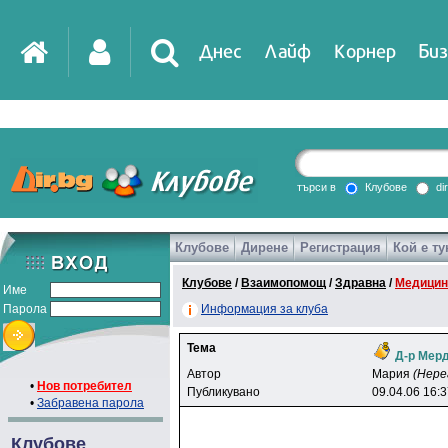
Днес
Лайф
Корнер
Биз
IT
DirTV
Impressio
търси в
Клубове
di
Клубове
Дирене
Регистрация
Кой е ту
Games
Клубове
/
Взаимопомощ
/
Здравна
/
Медицин
Име
Парола
Информация за клуба
Тема
Д-р Мер
Автор
Mapия
(Нере
•
Нов потребител
Публикувано
09.04.06 16:
•
Забравена парола
Клубове