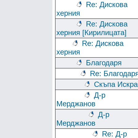
Re: Дискова
херния
Re: Дискова
херния [Кирилицата]
Re: Дискова
херния
Благодаря
Re: Благодар
Скъпа Искра
Д-р
Мерджанов
Д-р
Мерджанов
Re: Д-р