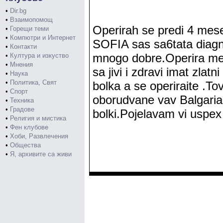
•
Dir.bg
•
Взаимопомощ
Operirah se predi 4 mese
•
Горещи теми
•
Компютри и Интернет
SOFIA sas sa6tata diag
•
Контакти
mnogo dobre.Operira me 
•
Култура и изкуство
•
Мнения
sa jivi i zdravi imat zlat
•
Наука
•
Политика, Свят
bolka a se operiraite .To
•
Спорт
oborudvane vav Balgari
•
Техника
•
Градове
bolki.Pojelavam vi uspex
•
Религия и мистика
•
Фен клубове
•
Хоби, Развлечения
•
Общества
•
Я, архивите са живи