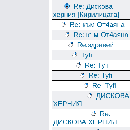
Re: Дискова
херния [Кирилицата]
Re: към От4аяна
Re: към От4аяна
Rе;здравей
Tyfi
Re: Tyfi
Re: Tyfi
Re: Tyfi
ДИСКОВА
ХЕРНИЯ
Re:
ДИСКОВА ХЕРНИЯ