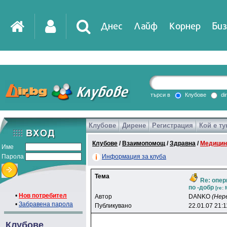
Днес
Лайф
Корнер
Биз
IT
DirTV
Impressio
търси в
Клубове
di
Клубове
Дирене
Регистрация
Кой е ту
Games
Клубове
/
Взаимопомощ
/
Здравна
/
Медицин
Име
Парола
Информация за клуба
Тема
Re: опер
по -добр
[re: 
•
Нов потребител
Автор
DANKO
(Нер
•
Забравена парола
Публикувано
22.01.07 21:1
Клубове