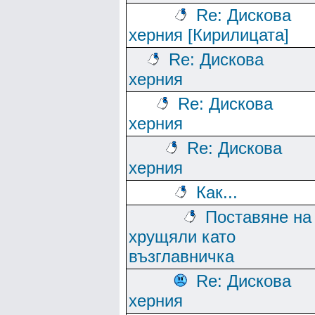
Re: Дискова
херния [Кирилицата]
Re: Дискова
херния
Re: Дискова
херния
Re: Дискова
херния
Как...
Поставяне на
хрущяли като
възглавничка
Re: Дискова
херния