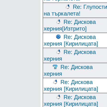
Re: Глупост
на търкалета!
Re: Дискова
херния[Изтрито]
Re: Дискова
херния [Кирилицата]
Re: Дискова
херния
Re: Дискова
херния
Re: Дискова
херния [Кирилицата]
Re: Дискова
херния [Кирилицата]