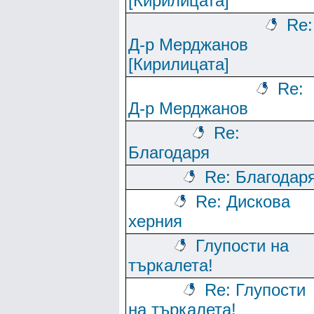
[Кирилицата]
Re:
Д-р Мерджанов
[Кирилицата]
Re:
Д-р Мерджанов
Re:
Благодаря
Re: Благодар
Re: Дискова
херния
Глупости на
търкалета!
Re: Глупости
на търкалета!