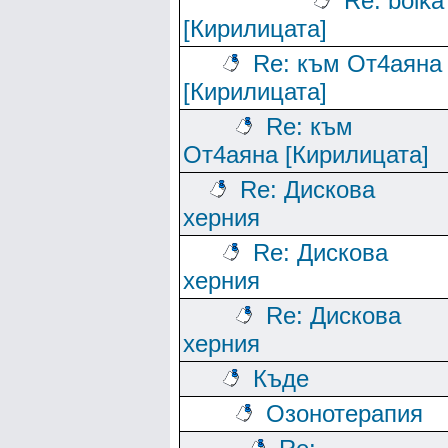
Re: bolka
[Кирилицата]
Re: към От4аяна
[Кирилицата]
Re: към
От4аяна [Кирилицата]
Re: Дискова
херния
Re: Дискова
херния
Re: Дискова
херния
Къде
Озонотерапия