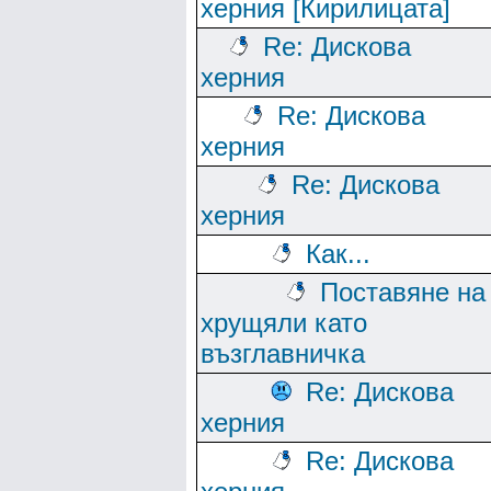
херния [Кирилицата]
Re: Дискова
херния
Re: Дискова
херния
Re: Дискова
херния
Как...
Поставяне на
хрущяли като
възглавничка
Re: Дискова
херния
Re: Дискова