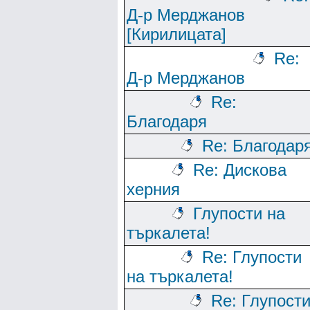
Д-р Мерджанов
[Кирилицата]
Re:
Д-р Мерджанов
Re:
Благодаря
Re: Благодар
Re: Дискова
херния
Глупости на
търкалета!
Re: Глупости
на търкалета!
Re: Глупост