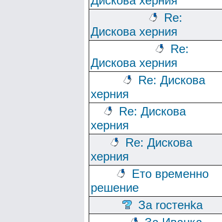
Дискова херния
Re:
Дискова херния
Re:
Дискова херния
Re: Дискова
херния
Re: Дискова
херния
Re: Дискова
херния
Ето временно
решение
За rocтeнka