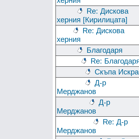
херния
Re: Дискова
херния [Кирилицата]
Re: Дискова
херния
Благодаря
Re: Благодар
Скъпа Искра
Д-р
Мерджанов
Д-р
Мерджанов
Re: Д-р
Мерджанов