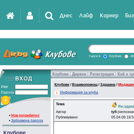
Днес
Лайф
Корнер
Биз
IT
DirTV
Impressio
търси в
Клубове
di
Клубове
Дирене
Регистрация
Кой е ту
Games
Клубове
/
Взаимопомощ
/
Здравна
/
Медицин
Име
Парола
Информация за клуба
Тема
Rе;здра
Автор
tyfi
(непозна
•
Нов потребител
Публикувано
05.04.06 18:
•
Забравена парола
Клубове