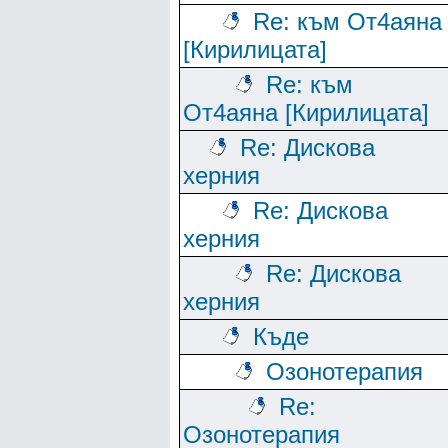
Re: към От4аяна
[Кирилицата]
Re: към
От4аяна [Кирилицата]
Re: Дискова
херния
Re: Дискова
херния
Re: Дискова
херния
Къде
Озонотерапия
Re:
Озонотерапия