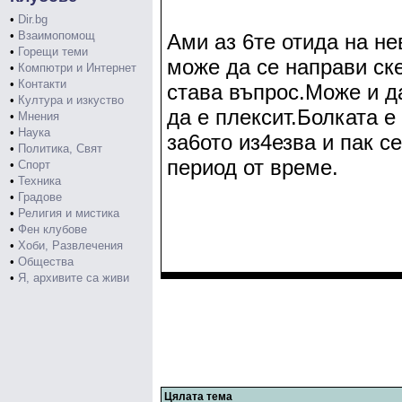
•
Dir.bg
•
Взаимопомощ
Ами аз 6те отида на не
•
Горещи теми
може да се направи ске
•
Компютри и Интернет
•
Контакти
става въпрос.Може и д
•
Култура и изкуство
да е плексит.Болката е
•
Мнения
•
Наука
за6ото из4езва и пак с
•
Политика, Свят
период от време.
•
Спорт
•
Техника
•
Градове
•
Религия и мистика
•
Фен клубове
•
Хоби, Развлечения
•
Общества
•
Я, архивите са живи
Цялата тема