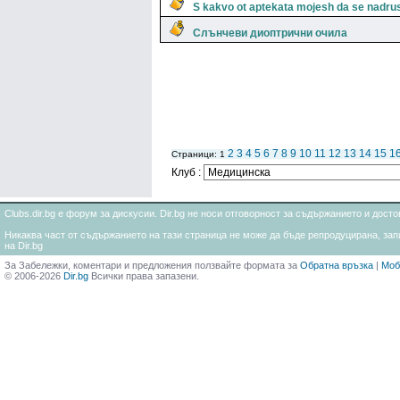
S kakvo ot aptekata mojesh da se nadr
Слънчеви диоптрични очила
2
3
4
5
6
7
8
9
10
11
12
13
14
15
1
Страници: 1
Клуб :
Clubs.dir.bg е форум за дискусии. Dir.bg не носи отговорност за съдържанието и дос
Никаква част от съдържанието на тази страница не може да бъде репродуцирана, запи
на Dir.bg
За Забележки, коментари и предложения ползвайте формата за
Обратна връзка
|
Моб
© 2006-2026
Dir.bg
Всички права запазени.