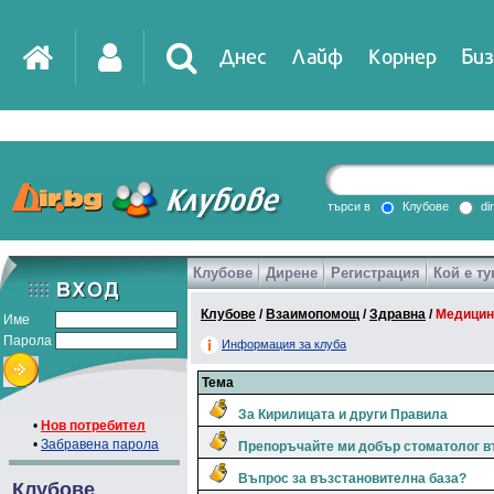
Днес
Лайф
Корнер
Биз
IT
DirTV
Impressio
търси в
Клубове
di
Клубове
Дирене
Регистрация
Кой е ту
Games
Клубове
/
Взаимопомощ
/
Здравна
/
Медицин
Име
Парола
Информация за клуба
Тема
За Кирилицата и други Правила
•
Нов потребител
•
Забравена парола
Препоръчайте ми добър стоматолог в
Въпрос за възстановителна база?
Клубове