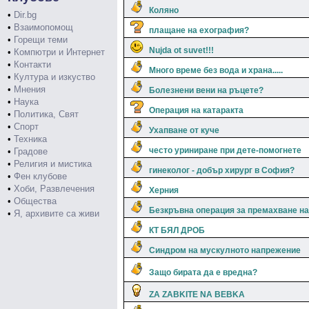
Коляно
•
Dir.bg
•
Взаимопомощ
плащане на ехография?
•
Горещи теми
Nujda ot suvet!!!
•
Компютри и Интернет
•
Контакти
Много време без вода и храна.....
•
Култура и изкуство
•
Мнения
Болезнени вени на ръцете?
•
Наука
Операция на катаракта
•
Политика, Свят
•
Спорт
Ухапване от куче
•
Техника
често уриниране при дете-помогнете
•
Градове
•
Религия и мистика
гинеколог - добър хирург в София?
•
Фен клубове
•
Хоби, Развлечения
Херния
•
Общества
Безкръвна операция за премахване на
•
Я, архивите са живи
КТ БЯЛ ДРОБ
Синдром на мускулното напрежение
Защо бирата да е вредна?
ZA ZABKITE NA BEBKA