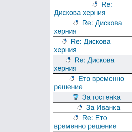
Re:
Дискова херния
Re: Дискова
херния
Re: Дискова
херния
Re: Дискова
херния
Ето временно
решение
За rocтeнka
За Иванка
Re: Ето
временно решение