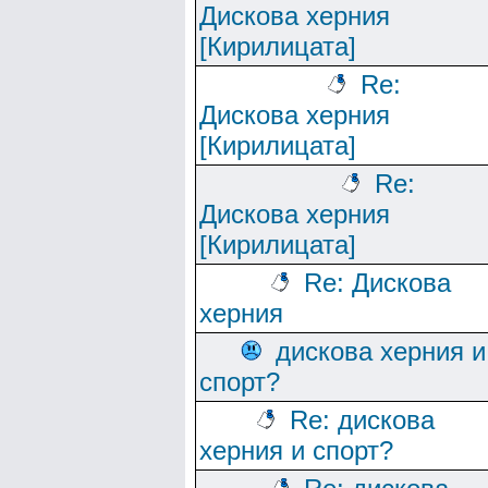
Дискова херния
[Кирилицата]
Re:
Дискова херния
[Кирилицата]
Re:
Дискова херния
[Кирилицата]
Re: Дискова
херния
дискова херния и
спорт?
Re: дискова
херния и спорт?