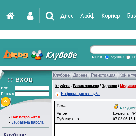
Днес
Лайф
Корнер
Биз
IT
DirTV
Impressio
търси в
Клубове
di
Клубове
Дирене
Регистрация
Кой е ту
Games
Клубове
/
Взаимопомощ
/
Здравна
/
Медицин
Име
Парола
Информация за клуба
Тема
Re: Диск
Автор
koлareнът
(Н
•
Нов потребител
Публикувано
07.03.06 16:
•
Забравена парола
Клубове