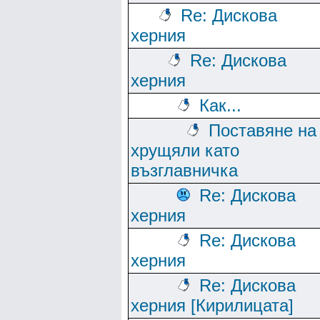
Re: Дискова
херния
Re: Дискова
херния
Как...
Поставяне на
хрущяли като
възглавничка
Re: Дискова
херния
Re: Дискова
херния
Re: Дискова
херния [Кирилицата]