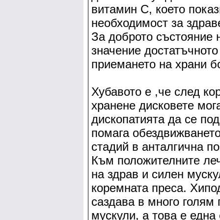
витамин С, което показ
необходимост за здрав
За доброто състояние 
значение достатъчното
приемането на храни бо
Хубавото е ,че след ко
хранене дисковете мога
дископатията да се под
помага обездвижването
стадий в анталгична по
Към положителните леч
на здрав и силен муску
коремната преса. Хипо
саздава в много голям
мускули, а това е една