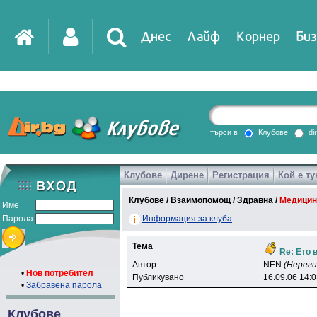
Днес
Лайф
Корнер
Биз
IT
DirTV
Impressio
търси в
Клубове
di
Клубове
Дирене
Регистрация
Кой е ту
Games
Клубове
/
Взаимопомощ
/
Здравна
/
Медицин
Име
Парола
Информация за клуба
Тема
Re: Ето
Автор
NEN
(Нерег
•
Нов потребител
Публикувано
16.09.06 14:
•
Забравена парола
Клубове