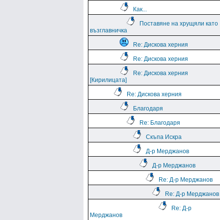
Как...
Поставяне на хрущяли като
възглавничка
Re: Дискова херния
Re: Дискова херния
Re: Дискова херния
[Кирилицата]
Re: Дискова херния
Благодаря
Re: Благодаря
Скъпа Искра
Д-р Мерджанов
Д-р Мерджанов
Re: Д-р Мерджанов
Re: Д-р Мерджанов
Re: Д-р
Мерджанов