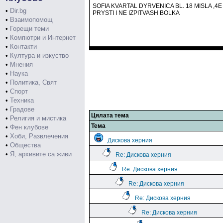
SOFIA KVARTAL DYRVENICA BL. 18 MISLA ,4E
•
Dir.bg
PRYSTI I NE IZPITVASH BOLKA
•
Взаимопомощ
•
Горещи теми
•
Компютри и Интернет
•
Контакти
•
Култура и изкуство
•
Мнения
•
Наука
•
Политика, Свят
•
Спорт
•
Техника
•
Градове
Цялата тема
•
Религия и мистика
Тема
•
Фен клубове
•
Хоби, Развлечения
Дискова херния
•
Общества
•
Я, архивите са живи
Re: Дискова херния
Re: Дискова херния
Re: Дискова херния
Re: Дискова херния
Re: Дискова херния