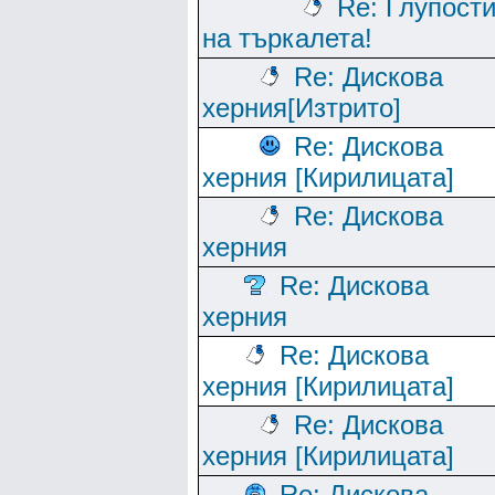
Re: Глупост
на търкалета!
Re: Дискова
херния[Изтрито]
Re: Дискова
херния [Кирилицата]
Re: Дискова
херния
Re: Дискова
херния
Re: Дискова
херния [Кирилицата]
Re: Дискова
херния [Кирилицата]
Re: Дискова