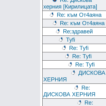
херния [Кирилицата]
Re: към От4аяна
Re: към От4аяна
Rе;здравей
Tyfi
Re: Tyfi
Re: Tyfi
Re: Tyfi
ДИСКОВА
ХЕРНИЯ
Re:
ДИСКОВА ХЕРНИЯ
Re: