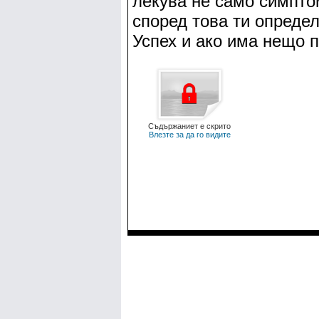
лекува не само симптом
според това ти определ
Успех и ако има нещо п
Съдържаниет е скрито
Влезте за да го видите