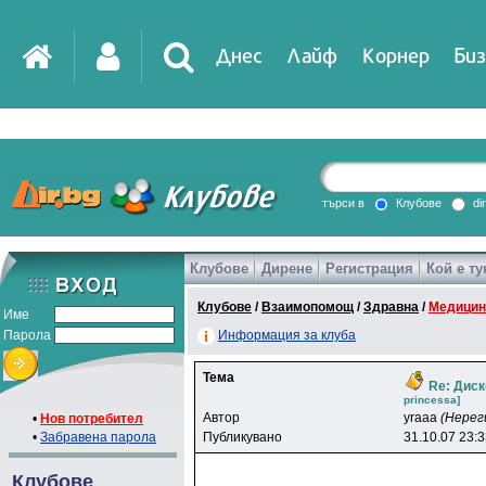
Днес
Лайф
Корнер
Биз
IT
DirTV
Impressio
търси в
Клубове
di
Клубове
Дирене
Регистрация
Кой е ту
Games
Клубове
/
Взаимопомощ
/
Здравна
/
Медицин
Име
Парола
Информация за клуба
Тема
Re: Диск
princessa]
Автор
yraaa
(Нерег
•
Нов потребител
•
Забравена парола
Публикувано
31.10.07 23:
Клубове