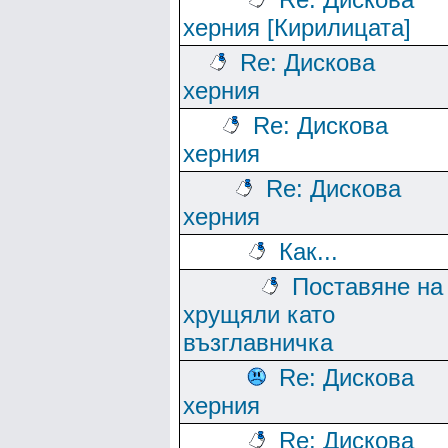
херния [Кирилицата]
Re: Дискова
херния
Re: Дискова
херния
Re: Дискова
херния
Как...
Поставяне на
хрущяли като
възглавничка
Re: Дискова
херния
Re: Дискова