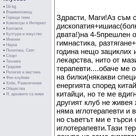
•
Dir.bg
•
Взаимопомощ
Здрасти, Маги!Аз съм 
•
Горещи теми
•
Компютри и Интернет
дископатия+ишиас(болк
•
Контакти
двата!)на 4-5прешлен о
•
Култура и изкуство
•
Мнения
гимнастика, разтягане
•
Наука
година нещо зациклих 
•
Политика, Свят
•
Спорт
лекарства, нито от маз
•
Техника
•
Градове
терапевти....обаче ме 
•
Религия и мистика
на билки(някакви спец
•
Фен клубове
•
Хоби, Развлечения
енергията според китай
•
Общества
китайци, но те ме вдигн
•
Я, архивите са живи
другият клуб не живея 
няма иглотерапевти и 
но съветът ми е търси 
иглотерапевти.Тази тер