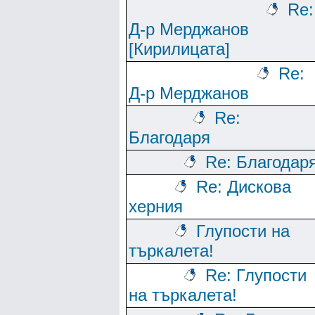
Re:
Д-р Мерджанов
[Кирилицата]
Re:
Д-р Мерджанов
Re:
Благодаря
Re: Благодар
Re: Дискова
херния
Глупости на
търкалета!
Re: Глупости
на търкалета!