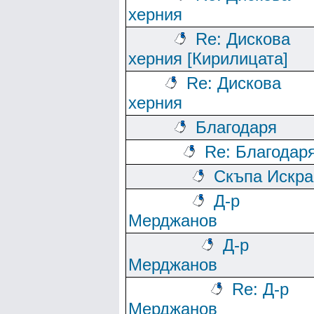
херния
Re: Дискова
херния [Кирилицата]
Re: Дискова
херния
Благодаря
Re: Благодар
Скъпа Искра
Д-р
Мерджанов
Д-р
Мерджанов
Re: Д-р
Мерджанов