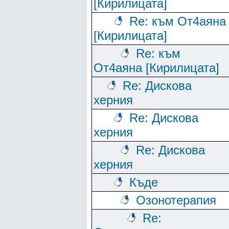
[Кирилицата]
Re: към От4аяна
[Кирилицата]
Re: към
От4аяна [Кирилицата]
Re: Дискова
херния
Re: Дискова
херния
Re: Дискова
херния
Къде
Озонотерапия
Re: