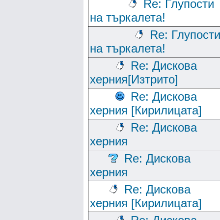
Re: Глупости
на търкалета!
Re: Глупост
на търкалета!
Re: Дискова
херния[Изтрито]
Re: Дискова
херния [Кирилицата]
Re: Дискова
херния
Re: Дискова
херния
Re: Дискова
херния [Кирилицата]