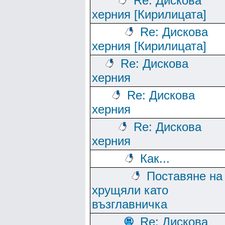
Re: Дискова
херния [Кирилицата]
Re: Дискова
херния [Кирилицата]
Re: Дискова
херния
Re: Дискова
херния
Re: Дискова
херния
Как...
Поставяне на
хрущяли като
възглавничка
Re: Дискова