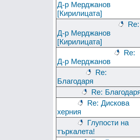
Д-р Мерджанов
[Кирилицата]
Re:
Д-р Мерджанов
[Кирилицата]
Re:
Д-р Мерджанов
Re:
Благодаря
Re: Благодар
Re: Дискова
херния
Глупости на
търкалета!