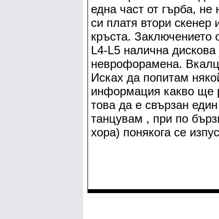
една част от гърба, не
си платя втори скенер 
кръста. Заключението 
L4-L5 налична дискова
неврофорамена. Вкалця
Исках да попитам няко
информация какво ще р
това да е свързан един
танцувам , при по бърз
хора) понякога се изпу