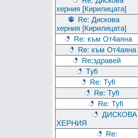
Re: Дискова
херния [Кирилицата]
Re: Дискова
херния [Кирилицата]
Re: към От4аяна
Re: към От4аяна
Rе;здравей
Tyfi
Re: Tyfi
Re: Tyfi
Re: Tyfi
ДИСКОВА
ХЕРНИЯ
Re: