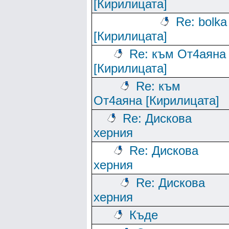
[Кирилицата]
Re: bolka
[Кирилицата]
Re: към От4аяна
[Кирилицата]
Re: към
От4аяна [Кирилицата]
Re: Дискова
херния
Re: Дискова
херния
Re: Дискова
херния
Къде