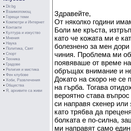
•
Dir.bg
•
Взаимопомощ
Здравейте,
•
Горещи теми
От няколко години има
•
Компютри и Интернет
•
Контакти
Боли ме кръста, изтръ
•
Култура и изкуство
като че кожата ми е ка
•
Мнения
•
Наука
болезнено за мен дори
•
Политика, Свят
чиния. Проблема ми об
•
Спорт
•
Техника
появяваше от време на
•
Градове
обръщах внимание и н
•
Религия и мистика
•
Фен клубове
Докато на скоро не се
•
Хоби, Развлечения
•
Общества
на гърба. Тогава отидо
•
Я, архивите са живи
вероятно става въпрос 
си направя скенер или
като трябва да преценя
болката е по-силна, за
ми направят само един 