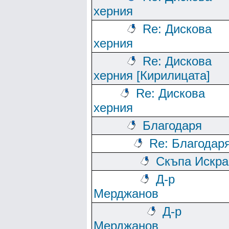
херния
Re: Дискова
херния
Re: Дискова
херния [Кирилицата]
Re: Дискова
херния
Благодаря
Re: Благодар
Скъпа Искра
Д-р
Мерджанов
Д-р
Мерджанов