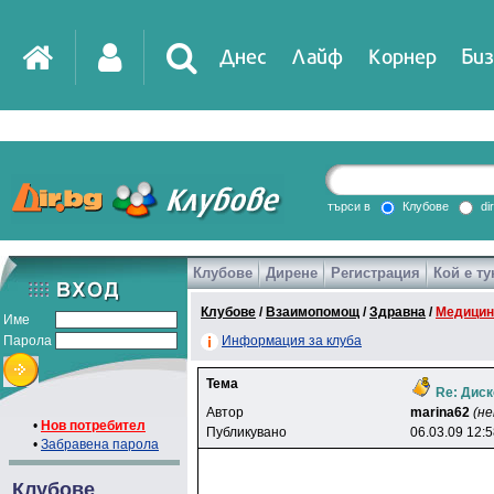
Днес
Лайф
Корнер
Биз
IT
DirTV
Impressio
търси в
Клубове
di
Клубове
Дирене
Регистрация
Кой е ту
Games
Клубове
/
Взаимопомощ
/
Здравна
/
Медицин
Име
Парола
Информация за клуба
Тема
Re: Диск
Автор
marina62
(не
•
Нов потребител
Публикувано
06.03.09 12:
•
Забравена парола
Клубове