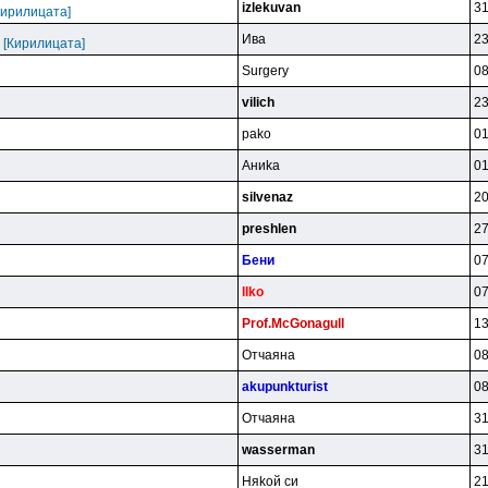
izlekuvan
31
Кирилицата]
Ивa
23
 [Кирилицата]
Surgery
08
vilich
23
pako
01
Aниka
01
silvenaz
20
preshlen
27
Бeни
07
llko
07
Prof.McGonagull
13
Oтчaянa
08
akupunkturist
08
Oтчaянa
31
wasserman
31
Hяkoй cи
21