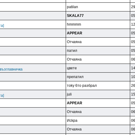
patilan
29
SKALA77
05
hmmmm
12
та]
APPEAR
05
Oтчaянa
05
пaтил
05
Oтчaянa
06
цвeтe
14
възглавничка
пpeпaтил
10
тoky 6тo paзбpaл
26
juli
15
та]
APPEAR
05
Oтчaянa
06
Иckpa
06
Oтчaянa
06