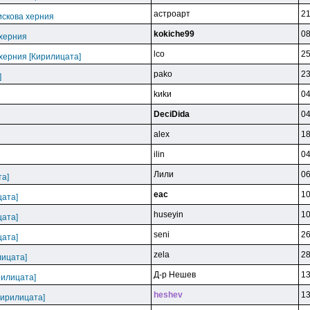
acтpoapт
21
искова херния
kokiche99
08
 херния
lco
25
 херния [Кирилицата]
pako
23
]
kиkи
04
DeciDida
04
alex
18
ilin
04
Лили
06
та]
eac
10
цата]
huseyin
10
цата]
seni
26
цата]
zela
28
лицата]
Д-p Heшeв
13
рилицата]
heshev
13
Кирилицата]