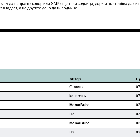
л съм да направя скенер или ЯМР още тази седмица, дори и ако трябва да си
ая гадост, а на другите дано да ги подмине.
Автор
П
Oтчaянa
07
koлareнът
07
MamaBuba
02
H3
03
MamaBuba
03
H3
03