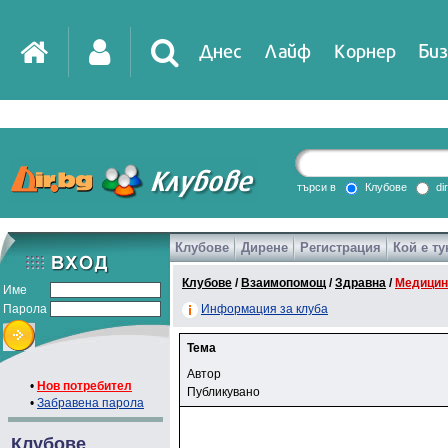
Днес
Лайф
Корнер
Биз
търси в
Клубове
di
Клубове
Дирене
Регистрация
Кой е ту
Клубове
/
Взаимопомощ
/
Здравна
/
Медицин
Име
Парола
Информация за клуба
Тема
Автор
•
Нов потребител
Публикувано
•
Забравена парола
Клубове