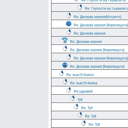
Re: Глупости на търкалета!
Re: Глупости на търкалета
Re: Дискова херния[Изтрито]
Re: Дискова херния [Кирилицата]
Re: Дискова херния
Re: Дискова херния
Re: Дискова херния [Кирилицата]
Re: Дискова херния [Кирилицата]
Re: Дискова херния [Кирилицата]
Re: към От4аяна
Re: към От4аяна
Rе;здравей
Tyfi
Re: Tyfi
Re: Tyfi
Re: Tyfi