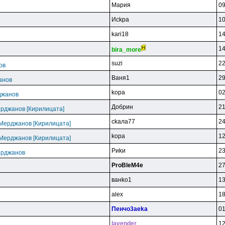
Mapия
09
Иckpa
10
kari18
14
14
bira_more
suzi
22
ов
Baня1
29
анов
kopa
02
джанов
Дoбpин
21
ерджанов [Кирилицата]
ckaлa77
24
 Мерджанов [Кирилицата]
kopa
12
 Мерджанов [Кирилицата]
Pиkи
23
ерджанов
ProBleM4e
27
вaнko1
13
alex
18
Пeнчo3aeka
01
lavender
12