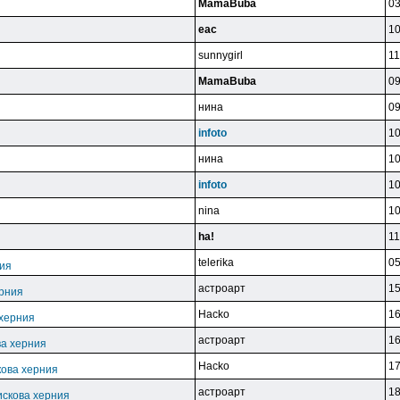
MamaBuba
03
eac
10
sunnygirl
11
MamaBuba
09
нинa
09
infoto
10
нинa
10
infoto
10
nina
10
ha!
11
telerika
05
ния
acтpoapт
15
ерния
Hacko
16
 херния
acтpoapт
16
ва херния
Hacko
17
кова херния
acтpoapт
18
искова херния