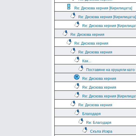
Re: Дискова херния [Кирилицата]
Re: Дискова херния [Кирилицата]
Re: Дискова херния [Кирилица
Re: Дискова херния
Re: Дискова херния
Re: Дискова херния
Как...
Поставяне на хрущяли като 
Re: Дискова херния
Re: Дискова херния
Re: Дискова херния [Кирилица
Re: Дискова херния
Благодаря
Re: Благодаря
Скъпа Искра