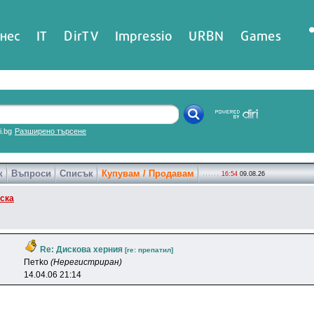
нес
IT
DirTV
Impressio
URBN
Games
ri.bg
Разширено търсене
к
Въпроси
Списък
Купувам / Продавам
16:54
09.08.26
ска
Re: Дискова херния
[re: пpeпaтил]
Пeтko
(Нерегистриран)
14.04.06 21:14