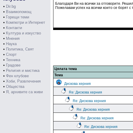
Благодаря Ви на всички за отговорите. Реши
•
Dir.bg
Пожелавам успех на всички които се борят с т
•
Взаимопомощ
•
Горещи теми
•
Компютри и Интернет
•
Контакти
•
Култура и изкуство
•
Мнения
•
Наука
•
Политика, Свят
•
Спорт
•
Техника
•
Градове
Цялата тема
•
Религия и мистика
Тема
•
Фен клубове
•
Хоби, Развлечения
Дискова херния
•
Общества
•
Я, архивите са живи
Re: Дискова херния
Re: Дискова херния
Re: Дискова херния
Re: Дискова херния
Re: Дискова херния