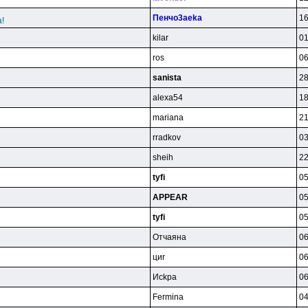
Пeнчo3aeka
16
!
kilar
01
ros
06
sanista
28
alexa54
18
mariana
21
rradkov
03
sheih
22
tyfi
05
APPEAR
05
tyfi
05
Oтчaянa
06
циr
06
Иckpa
06
Fermina
04