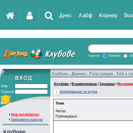
Днес
Лайф
Корнер
Биз
търси в
Клубове
di
Клубове
Дирене
Регистрация
Кой е ту
Клубове
/
Взаимопомощ
/
Здравна
/
Медицин
Име
Парола
Информация за клуба
Тема
Автор
•
Нов потребител
Публикувано
•
Забравена парола
Клубове