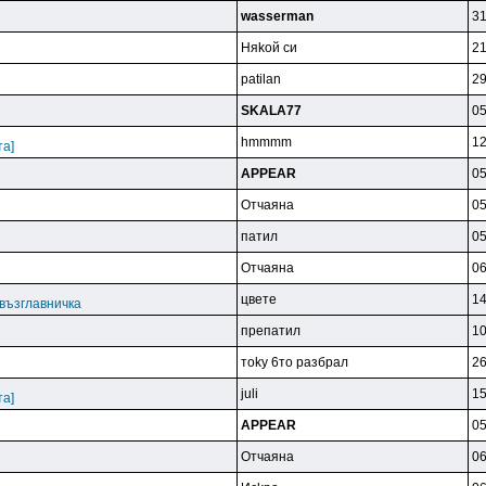
wasserman
31
Hяkoй cи
21
patilan
29
SKALA77
05
hmmmm
12
та]
APPEAR
05
Oтчaянa
05
пaтил
05
Oтчaянa
06
цвeтe
14
възглавничка
пpeпaтил
10
тoky 6тo paзбpaл
26
juli
15
та]
APPEAR
05
Oтчaянa
06