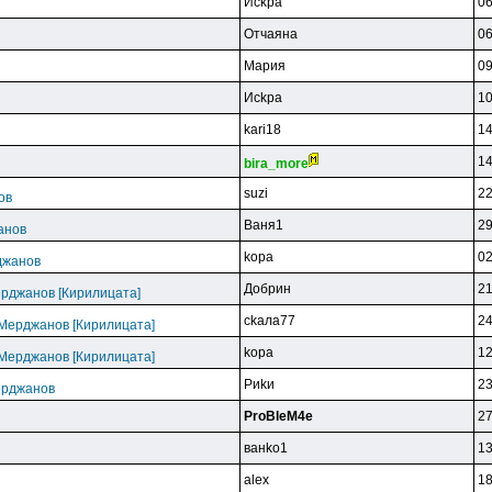
Иckpa
06
Oтчaянa
06
Mapия
09
Иckpa
10
kari18
14
14
bira_more
suzi
22
ов
Baня1
29
анов
kopa
02
джанов
Дoбpин
21
ерджанов [Кирилицата]
ckaлa77
24
 Мерджанов [Кирилицата]
kopa
12
 Мерджанов [Кирилицата]
Pиkи
23
ерджанов
ProBleM4e
27
вaнko1
13
alex
18