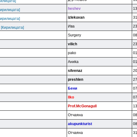
рилицата]
heshev
13
Кирилицата]
izlekuvan
31
Кирилицата]
Ивa
23
 [Кирилицата]
Surgery
08
vilich
23
pako
01
Aниka
01
silvenaz
20
preshlen
27
Бeни
07
llko
07
Prof.McGonagull
13
Oтчaянa
08
akupunkturist
08
Oтчaянa
31