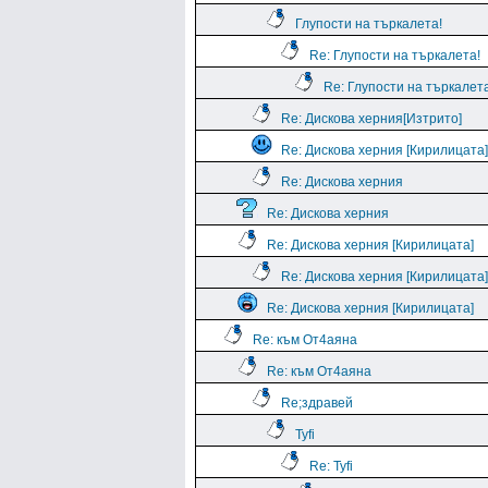
Глупости на търкалета!
Re: Глупости на търкалета!
Re: Глупости на търкалета
Re: Дискова херния[Изтрито]
Re: Дискова херния [Кирилицата]
Re: Дискова херния
Re: Дискова херния
Re: Дискова херния [Кирилицата]
Re: Дискова херния [Кирилицата]
Re: Дискова херния [Кирилицата]
Re: към От4аяна
Re: към От4аяна
Rе;здравей
Tyfi
Re: Tyfi