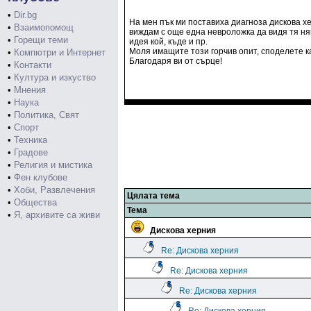
•
Dir.bg
На мен пък ми поставиха диагноза дискова 
•
Взаимопомощ
виждам с още една невроложка да видя тя ня
•
Горещи теми
идея кой, къде и пр.
Моля имащите този горчив опит, споделете ка
•
Компютри и Интернет
Благодаря ви от сърце!
•
Контакти
•
Култура и изкуство
•
Мнения
•
Наука
•
Политика, Свят
•
Спорт
•
Техника
•
Градове
•
Религия и мистика
•
Фен клубове
•
Хоби, Развлечения
Цялата тема
•
Общества
Тема
•
Я, архивите са живи
Дискова херния
Re: Дискова херния
Re: Дискова херния
Re: Дискова херния