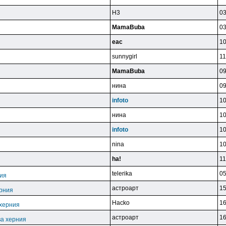
H3
03
MamaBuba
03
eac
10
sunnygirl
11
MamaBuba
09
нинa
09
infoto
10
нинa
10
infoto
10
nina
10
ha!
11
telerika
05
ния
acтpoapт
15
ерния
Hacko
16
 херния
acтpoapт
16
ва херния