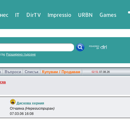
нес
IT
DirTV
Impressio
URBN
Games
ri.bg
Разширено търсене
к
Въпроси
Списък
Купувам / Продавам
02:51
07.08.26
ска
Дискова херния
Oтчaянa
(Нерегистриран)
07.03.06 16:08