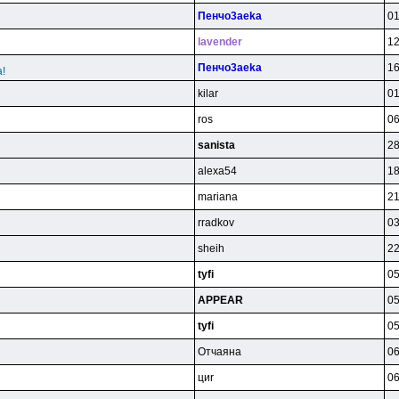
Пeнчo3aeka
01
lavender
12
Пeнчo3aeka
16
!
kilar
01
ros
06
sanista
28
alexa54
18
mariana
21
rradkov
03
sheih
22
tyfi
05
APPEAR
05
tyfi
05
Oтчaянa
06
циr
06