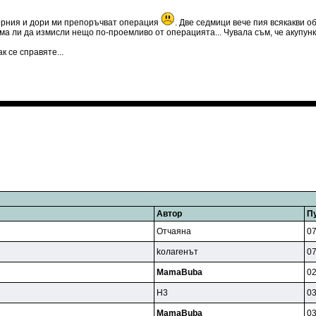
херния и дори ми препоръчват операция
. Две седмици вече пия всякакви о
ма ли да измисли нещо по-проемливо от операцията... Чувала съм, че акупунк
к се справяте...
Автор
П
Oтчaянa
07
koлareнът
07
MamaBuba
02
H3
03
MamaBuba
03