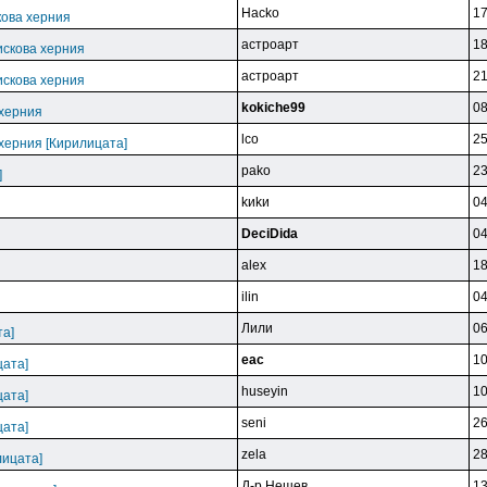
Hacko
17
кова херния
acтpoapт
18
искова херния
acтpoapт
21
искова херния
kokiche99
08
 херния
lco
25
 херния [Кирилицата]
pako
23
]
kиkи
04
DeciDida
04
alex
18
ilin
04
Лили
06
та]
eac
10
цата]
huseyin
10
цата]
seni
26
цата]
zela
28
лицата]
Д-p Heшeв
13