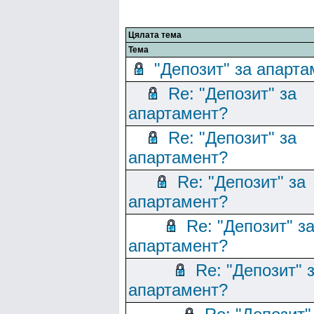
Цялата тема
Тема
"Депозит" за апарта
Re: "Депозит" за
апартамент?
Re: "Депозит" за
апартамент?
Re: "Депозит" за
апартамент?
Re: "Депозит" з
апартамент?
Re: "Депозит" 
апартамент?