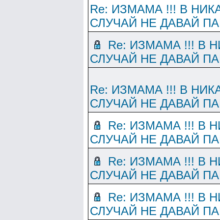
Re: ИЗМАМА !!! В НИ
СЛУЧАЙ НЕ ДАВАЙ П
Re: ИЗМАМА !!! В 
СЛУЧАЙ НЕ ДАВАЙ П
Re: ИЗМАМА !!! В НИ
СЛУЧАЙ НЕ ДАВАЙ П
Re: ИЗМАМА !!! В 
СЛУЧАЙ НЕ ДАВАЙ П
Re: ИЗМАМА !!! В 
СЛУЧАЙ НЕ ДАВАЙ П
Re: ИЗМАМА !!! В 
СЛУЧАЙ НЕ ДАВАЙ П