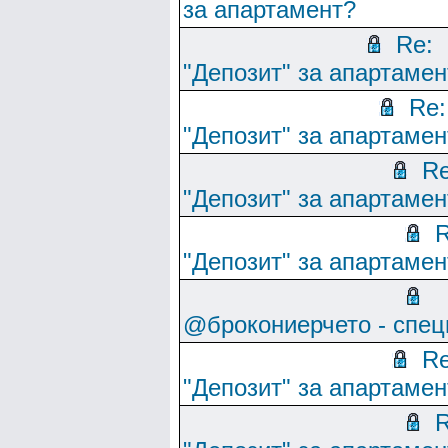
за апартамент?
Re:
"Депозит" за апартамен
Re:
"Депозит" за апартамен
Re
"Депозит" за апартамен
R
"Депозит" за апартамен
@брокониерчето - спец
Re
"Депозит" за апартамен
R