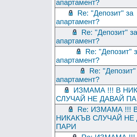
апартамент?
Re: "Депозит" за
апартамент?
Re: "Депозит" з
апартамент?
Re: "Депозит" 
апартамент?
Re: "Депозит"
апартамент?
ИЗМАМА !!! В НИ
СЛУЧАЙ НЕ ДАВАЙ П
Re: ИЗМАМА !!! 
НИКАКЪВ СЛУЧАЙ НЕ
ПАРИ