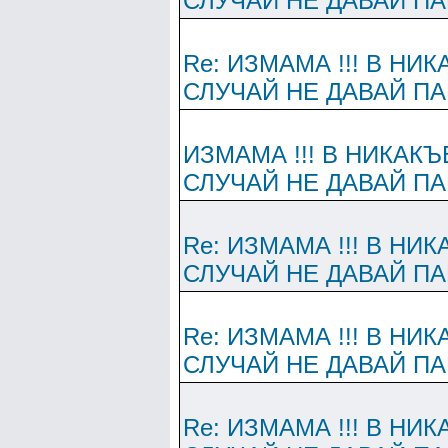
СЛУЧАЙ НЕ ДАВАЙ П
Re: ИЗМАМА !!! В НИ
СЛУЧАЙ НЕ ДАВАЙ П
ИЗМАМА !!! В НИКАКЪ
СЛУЧАЙ НЕ ДАВАЙ П
Re: ИЗМАМА !!! В НИ
СЛУЧАЙ НЕ ДАВАЙ П
Re: ИЗМАМА !!! В НИ
СЛУЧАЙ НЕ ДАВАЙ П
Re: ИЗМАМА !!! В НИ