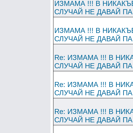
ИЗМАМА !!! В НИКАКЪ
СЛУЧАЙ НЕ ДАВАЙ П
ИЗМАМА !!! В НИКАКЪ
СЛУЧАЙ НЕ ДАВАЙ П
Re: ИЗМАМА !!! В НИ
СЛУЧАЙ НЕ ДАВАЙ П
Re: ИЗМАМА !!! В НИ
СЛУЧАЙ НЕ ДАВАЙ П
Re: ИЗМАМА !!! В НИ
СЛУЧАЙ НЕ ДАВАЙ П