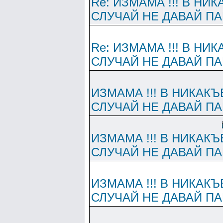
Re: ИЗМАМА !!! В НИ
СЛУЧАЙ НЕ ДАВАЙ П
Re: ИЗМАМА !!! В НИ
СЛУЧАЙ НЕ ДАВАЙ П
ИЗМАМА !!! В НИКАКЪ
СЛУЧАЙ НЕ ДАВАЙ П
ИЗМАМА !!! В НИКАКЪ
СЛУЧАЙ НЕ ДАВАЙ П
ИЗМАМА !!! В НИКАКЪ
СЛУЧАЙ НЕ ДАВАЙ П