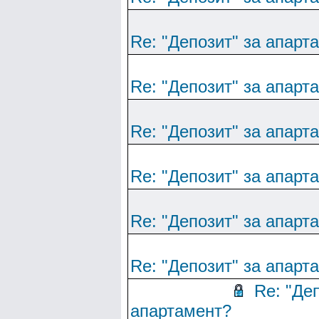
Re: "Депозит" за апарт
Re: "Депозит" за апарт
Re: "Депозит" за апарт
Re: "Депозит" за апарт
Re: "Депозит" за апарт
Re: "Депозит" за апарт
Re: "Де
апартамент?