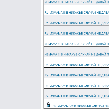
ИЗМАМА !!! В НИКАКЪВ СЛУЧАЙ НЕ ДАВАЙ 
Re: ИЗМАМА !!! В НИКАКЪВ СЛУЧАЙ НЕ ДАВ
Re: ИЗМАМА !!! В НИКАКЪВ СЛУЧАЙ НЕ ДАВ
Re: ИЗМАМА !!! В НИКАКЪВ СЛУЧАЙ НЕ ДАВ
ИЗМАМА !!! В НИКАКЪВ СЛУЧАЙ НЕ ДАВАЙ 
ИЗМАМА !!! В НИКАКЪВ СЛУЧАЙ НЕ ДАВАЙ 
Re: ИЗМАМА !!! В НИКАКЪВ СЛУЧАЙ НЕ ДАВ
Re: ИЗМАМА !!! В НИКАКЪВ СЛУЧАЙ НЕ ДАВ
Re: ИЗМАМА !!! В НИКАКЪВ СЛУЧАЙ НЕ ДАВ
Re: ИЗМАМА !!! В НИКАКЪВ СЛУЧАЙ НЕ ДАВ
Re: ИЗМАМА !!! В НИКАКЪВ СЛУЧАЙ Н