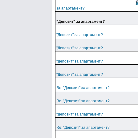
за апартамент?
"Депозит" за апартамент?
"Депозит" за апартамент?
"Депозит" за апартамент?
"Депозит" за апартамент?
"Депозит" за апартамент?
Re: "Депозит" за апартамент?
Re: "Депозит" за апартамент?
"Депозит" за апартамент?
Re: "Депозит" за апартамент?