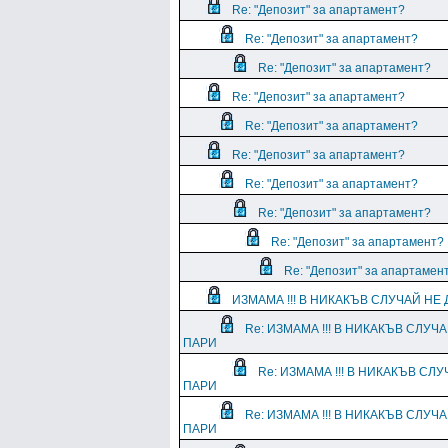
Re: "Депозит" за апартамент?
Re: "Депозит" за апартамент?
Re: "Депозит" за апартамент?
Re: "Депозит" за апартамент?
Re: "Депозит" за апартамент?
Re: "Депозит" за апартамент?
Re: "Депозит" за апартамент?
Re: "Депозит" за апартамент?
Re: "Депозит" за апартамент?
Re: "Депозит" за апартамен
ИЗМАМА !!! В НИКАКЪВ СЛУЧАЙ НЕ
Re: ИЗМАМА !!! В НИКАКЪВ СЛУЧ
ПАРИ
Re: ИЗМАМА !!! В НИКАКЪВ СЛ
ПАРИ
Re: ИЗМАМА !!! В НИКАКЪВ СЛУЧ
ПАРИ