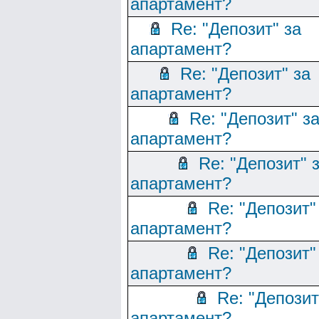
апартамент?
Re: "Депозит" за
апартамент?
Re: "Депозит" за
апартамент?
Re: "Депозит" з
апартамент?
Re: "Депозит" 
апартамент?
Re: "Депозит"
апартамент?
Re: "Депозит"
апартамент?
Re: "Депозит
апартамент?