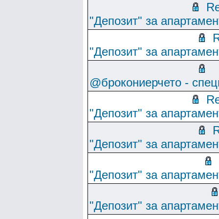
Re
"Депозит" за апартамен
R
"Депозит" за апартамен
@брокониерчето - спец
Re
"Депозит" за апартамен
R
"Депозит" за апартамен
"Депозит" за апартамен
"Депозит" за апартамен