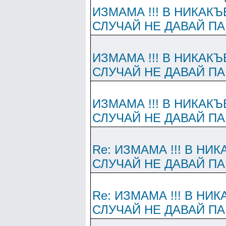
ИЗМАМА !!! В НИКАКЪ
СЛУЧАЙ НЕ ДАВАЙ П
ИЗМАМА !!! В НИКАКЪ
СЛУЧАЙ НЕ ДАВАЙ П
ИЗМАМА !!! В НИКАКЪ
СЛУЧАЙ НЕ ДАВАЙ П
Re: ИЗМАМА !!! В НИ
СЛУЧАЙ НЕ ДАВАЙ П
Re: ИЗМАМА !!! В НИ
СЛУЧАЙ НЕ ДАВАЙ П