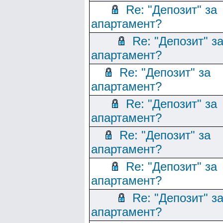
Re: "Депозит" за
апартамент?
Re: "Депозит" з
апартамент?
Re: "Депозит" за
апартамент?
Re: "Депозит" за
апартамент?
Re: "Депозит" за
апартамент?
Re: "Депозит" за
апартамент?
Re: "Депозит" з
апартамент?