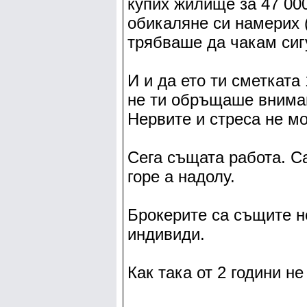
купих жилище за 47 000
обикаляне си намерих (
трябваше да чакам сиг
И и да ето ти сметката
не ти обръщаше внима
Нервите и стреса не мо
Сега същата работа. Са
горе а надолу.
Брокерите са същите н
индивиди.
Как така от 2 години н