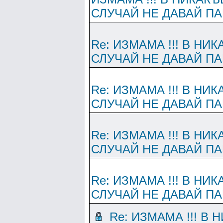
СЛУЧАЙ НЕ ДАВАЙ П
Re: ИЗМАМА !!! В НИ
СЛУЧАЙ НЕ ДАВАЙ П
Re: ИЗМАМА !!! В НИ
СЛУЧАЙ НЕ ДАВАЙ П
Re: ИЗМАМА !!! В НИ
СЛУЧАЙ НЕ ДАВАЙ П
Re: ИЗМАМА !!! В НИ
СЛУЧАЙ НЕ ДАВАЙ П
Re: ИЗМАМА !!! В 