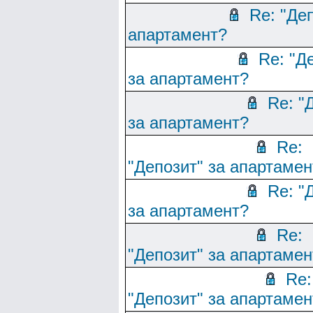
Re: "Де
апартамент?
Re: "Д
за апартамент?
Re: "
за апартамент?
Re:
"Депозит" за апартамен
Re: "
за апартамент?
Re:
"Депозит" за апартамен
Re:
"Депозит" за апартамен