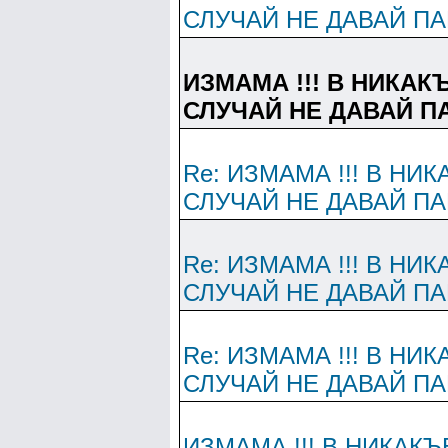
СЛУЧАЙ НЕ ДАВАЙ П
ИЗМАМА !!! В НИКАК
СЛУЧАЙ НЕ ДАВАЙ П
Re: ИЗМАМА !!! В НИ
СЛУЧАЙ НЕ ДАВАЙ П
Re: ИЗМАМА !!! В НИ
СЛУЧАЙ НЕ ДАВАЙ П
Re: ИЗМАМА !!! В НИ
СЛУЧАЙ НЕ ДАВАЙ П
ИЗМАМА !!! В НИКАКЪ