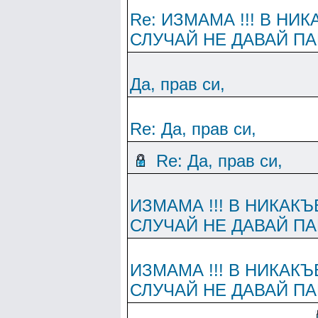
Re: ИЗМАМА !!! В НИ
СЛУЧАЙ НЕ ДАВАЙ П
Да, прав си,
Re: Да, прав си,
Re: Да, прав си,
ИЗМАМА !!! В НИКАКЪ
СЛУЧАЙ НЕ ДАВАЙ П
ИЗМАМА !!! В НИКАКЪ
СЛУЧАЙ НЕ ДАВАЙ П