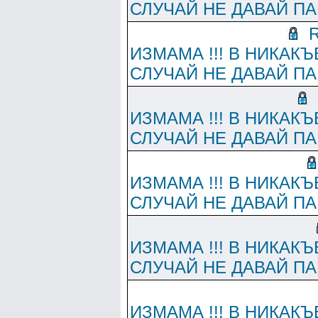
СЛУЧАЙ НЕ ДАВАЙ П
R
ИЗМАМА !!! В НИКАКЪ
СЛУЧАЙ НЕ ДАВАЙ П
ИЗМАМА !!! В НИКАКЪ
СЛУЧАЙ НЕ ДАВАЙ П
ИЗМАМА !!! В НИКАКЪ
СЛУЧАЙ НЕ ДАВАЙ П
ИЗМАМА !!! В НИКАКЪ
СЛУЧАЙ НЕ ДАВАЙ П
ИЗМАМА !!! В НИКАКЪ