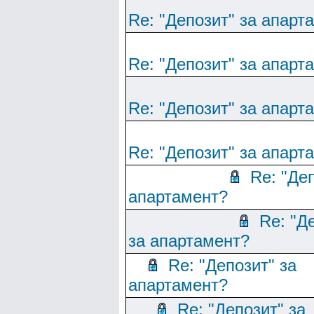
Re: "Депозит" за апарт
Re: "Депозит" за апарт
Re: "Депозит" за апарт
Re: "Депозит" за апарт
Re: "Де
апартамент?
Re: "Д
за апартамент?
Re: "Депозит" за
апартамент?
Re: "Депозит" за