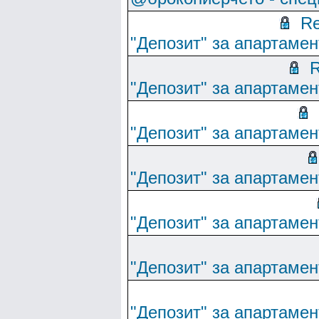
Re
"Депозит" за апартамен
R
"Депозит" за апартамен
"Депозит" за апартамен
"Депозит" за апартамен
"Депозит" за апартамен
"Депозит" за апартамен
"Депозит" за апартамен