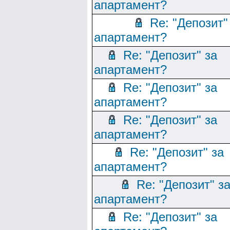
апартамент?
Re: "Депозит"
апартамент?
Re: "Депозит" за
апартамент?
Re: "Депозит" за
апартамент?
Re: "Депозит" за
апартамент?
Re: "Депозит" за
апартамент?
Re: "Депозит" з
апартамент?
Re: "Депозит" за