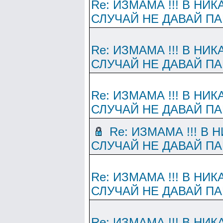
Re: ИЗМАМА !!! В НИ
СЛУЧАЙ НЕ ДАВАЙ П
Re: ИЗМАМА !!! В НИ
СЛУЧАЙ НЕ ДАВАЙ П
Re: ИЗМАМА !!! В НИ
СЛУЧАЙ НЕ ДАВАЙ П
Re: ИЗМАМА !!! В 
СЛУЧАЙ НЕ ДАВАЙ П
Re: ИЗМАМА !!! В НИ
СЛУЧАЙ НЕ ДАВАЙ П
Re: ИЗМАМА !!! В НИ