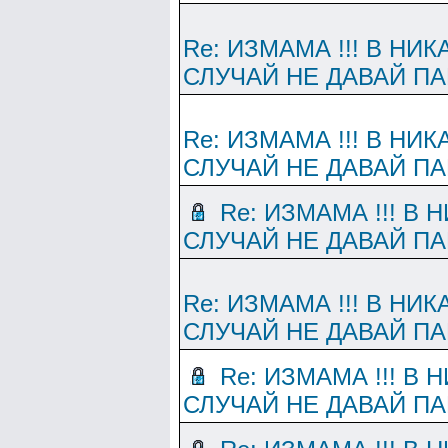
Re: ИЗМАМА !!! В НИ
СЛУЧАЙ НЕ ДАВАЙ П
Re: ИЗМАМА !!! В НИ
СЛУЧАЙ НЕ ДАВАЙ П
Re: ИЗМАМА !!! В 
СЛУЧАЙ НЕ ДАВАЙ П
Re: ИЗМАМА !!! В НИ
СЛУЧАЙ НЕ ДАВАЙ П
Re: ИЗМАМА !!! В 
СЛУЧАЙ НЕ ДАВАЙ П