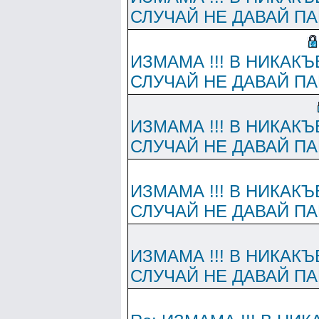
СЛУЧАЙ НЕ ДАВАЙ П
ИЗМАМА !!! В НИКАКЪ
СЛУЧАЙ НЕ ДАВАЙ П
ИЗМАМА !!! В НИКАКЪ
СЛУЧАЙ НЕ ДАВАЙ П
ИЗМАМА !!! В НИКАКЪ
СЛУЧАЙ НЕ ДАВАЙ П
ИЗМАМА !!! В НИКАКЪ
СЛУЧАЙ НЕ ДАВАЙ П