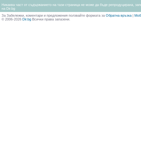
Никаква част от съдържанието на тази страница не може да бъде репродуцирана, запи
на Dir.bg
За Забележки, коментари и предложения ползвайте формата за
Обратна връзка
|
Моб
© 2006-2026
Dir.bg
Всички права запазени.