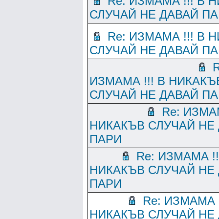
Re: ИЗМАМА !!! В 
СЛУЧАЙ НЕ ДАВАЙ П
Re: ИЗМАМА !!! В 
СЛУЧАЙ НЕ ДАВАЙ П
R
ИЗМАМА !!! В НИКАКЪ
СЛУЧАЙ НЕ ДАВАЙ П
Re: ИЗМАМ
НИКАКЪВ СЛУЧАЙ НЕ
ПАРИ
Re: ИЗМАМА !!
НИКАКЪВ СЛУЧАЙ НЕ
ПАРИ
Re: ИЗМАМА !
НИКАКЪВ СЛУЧАЙ НЕ