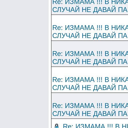
Re: ИЗМАМА !!! В НИ
СЛУЧАЙ НЕ ДАВАЙ П
Re: ИЗМАМА !!! В НИ
СЛУЧАЙ НЕ ДАВАЙ П
Re: ИЗМАМА !!! В НИ
СЛУЧАЙ НЕ ДАВАЙ П
Re: ИЗМАМА !!! В НИ
СЛУЧАЙ НЕ ДАВАЙ П
Re: ИЗМАМА !!! В НИ
СЛУЧАЙ НЕ ДАВАЙ П
Re: ИЗМАМА !!! В 