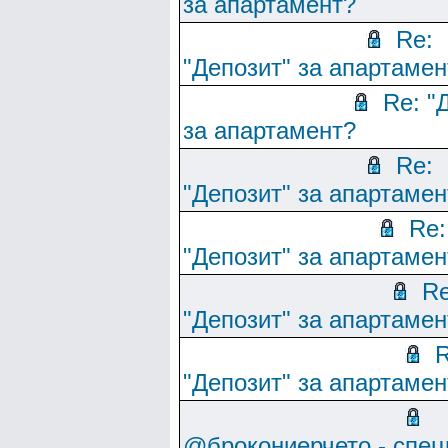
за апартамент?
Re:
"Депозит" за апартамен
Re: "
за апартамент?
Re:
"Депозит" за апартамен
Re:
"Депозит" за апартамен
Re
"Депозит" за апартамен
R
"Депозит" за апартамен
@брокониерчето - спец