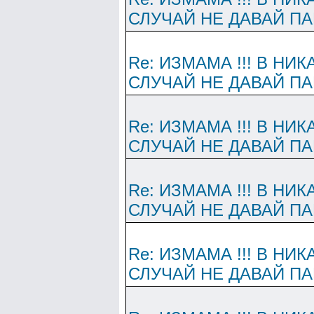
СЛУЧАЙ НЕ ДАВАЙ П
Re: ИЗМАМА !!! В НИ
СЛУЧАЙ НЕ ДАВАЙ П
Re: ИЗМАМА !!! В НИ
СЛУЧАЙ НЕ ДАВАЙ П
Re: ИЗМАМА !!! В НИ
СЛУЧАЙ НЕ ДАВАЙ П
Re: ИЗМАМА !!! В НИ
СЛУЧАЙ НЕ ДАВАЙ П