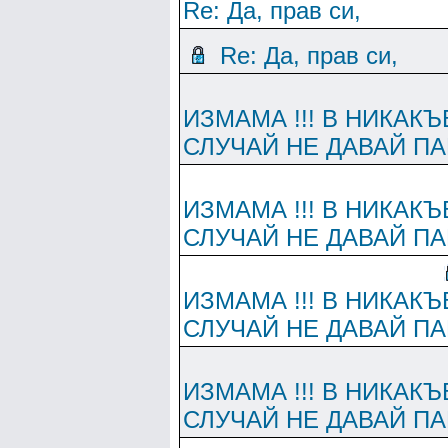
Re: Да, прав си,
Re: Да, прав си,
ИЗМАМА !!! В НИКАКЪ
СЛУЧАЙ НЕ ДАВАЙ П
ИЗМАМА !!! В НИКАКЪ
СЛУЧАЙ НЕ ДАВАЙ П
ИЗМАМА !!! В НИКАКЪ
СЛУЧАЙ НЕ ДАВАЙ П
ИЗМАМА !!! В НИКАКЪ
СЛУЧАЙ НЕ ДАВАЙ П