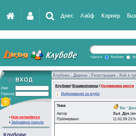
Днес
Лайф
Корнер
Биз
IT
DirTV
Impressio
търси в
Клубове
di
Клубове
Дирене
Регистрация
Кой е ту
Games
Клубове
/
Взаимопомощ
/
Недвижими имоти
Име
Парола
Информация за клуба
Тема
Re: "Деп
Автор
3ъл_Дyx
(в
•
Нов потребител
Публикувано
11.02.09 23:5
•
Забравена парола
Клубове