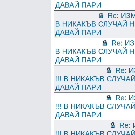
ДАВАЙ ПАРИ
Re: ИЗМ
В НИКАКЪВ СЛУЧАЙ Н
ДАВАЙ ПАРИ
Re: ИЗ
В НИКАКЪВ СЛУЧАЙ Н
ДАВАЙ ПАРИ
Re: 
!!! В НИКАКЪВ СЛУЧА
ДАВАЙ ПАРИ
Re: 
!!! В НИКАКЪВ СЛУЧА
ДАВАЙ ПАРИ
Re:
!!! В НИКАКЪВ СЛУЧА