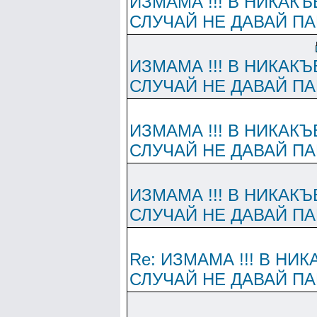
ИЗМАМА !!! В НИКАКЪ
СЛУЧАЙ НЕ ДАВАЙ П
ИЗМАМА !!! В НИКАКЪ
СЛУЧАЙ НЕ ДАВАЙ П
ИЗМАМА !!! В НИКАКЪ
СЛУЧАЙ НЕ ДАВАЙ П
ИЗМАМА !!! В НИКАКЪ
СЛУЧАЙ НЕ ДАВАЙ П
Re: ИЗМАМА !!! В НИ
СЛУЧАЙ НЕ ДАВАЙ П