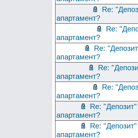
Re: "Депоз
апартамент?
Re: "Депо
апартамент?
Re: "Депозит
апартамент?
Re: "Депози
апартамент?
Re: "Депоз
апартамент?
Re: "Депозит"
апартамент?
Re: "Депозит"
апартамент?