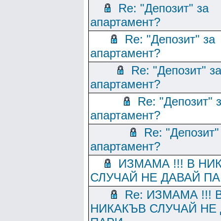
Re: "Депозит" за
апартамент?
Re: "Депозит" за
апартамент?
Re: "Депозит" з
апартамент?
Re: "Депозит" 
апартамент?
Re: "Депозит"
апартамент?
ИЗМАМА !!! В НИ
СЛУЧАЙ НЕ ДАВАЙ П
Re: ИЗМАМА !!! 
НИКАКЪВ СЛУЧАЙ НЕ