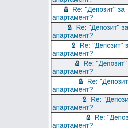
Re: "Депозит" за
апартамент?
Re: "Депозит" з
апартамент?
Re: "Депозит" 
апартамент?
Re: "Депозит"
апартамент?
Re: "Депозит
апартамент?
Re: "Депози
апартамент?
Re: "Депоз
апартамент?