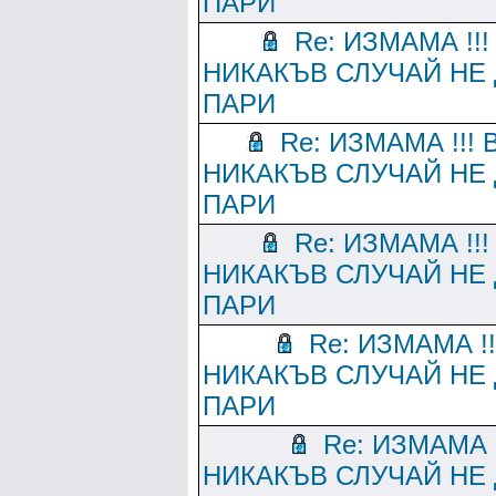
ПАРИ
Re: ИЗМАМА !!!
НИКАКЪВ СЛУЧАЙ НЕ
ПАРИ
Re: ИЗМАМА !!! 
НИКАКЪВ СЛУЧАЙ НЕ
ПАРИ
Re: ИЗМАМА !!!
НИКАКЪВ СЛУЧАЙ НЕ
ПАРИ
Re: ИЗМАМА !!
НИКАКЪВ СЛУЧАЙ НЕ
ПАРИ
Re: ИЗМАМА !
НИКАКЪВ СЛУЧАЙ НЕ