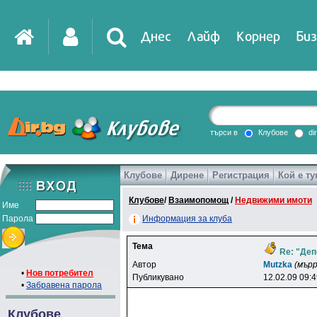
Днес
Лайф
Корнер
Биз
IT
DirTV
Impressio
търси в
Клубове
di
Клубове
Дирене
Регистрация
Кой е ту
Games
Клубове
/
Взаимопомощ
/
Недвижими имоти
Име
Парола
Информация за клуба
Тема
Re: "Деп
Автор
Mutzka
(мър
•
Нов потребител
Публикувано
12.02.09 09:
•
Забравена парола
Клубове