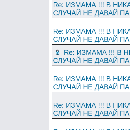
Re: ИЗМАМА !!! В НИ
СЛУЧАЙ НЕ ДАВАЙ П
Re: ИЗМАМА !!! В НИ
СЛУЧАЙ НЕ ДАВАЙ П
Re: ИЗМАМА !!! В 
СЛУЧАЙ НЕ ДАВАЙ П
Re: ИЗМАМА !!! В НИ
СЛУЧАЙ НЕ ДАВАЙ П
Re: ИЗМАМА !!! В НИ
СЛУЧАЙ НЕ ДАВАЙ П