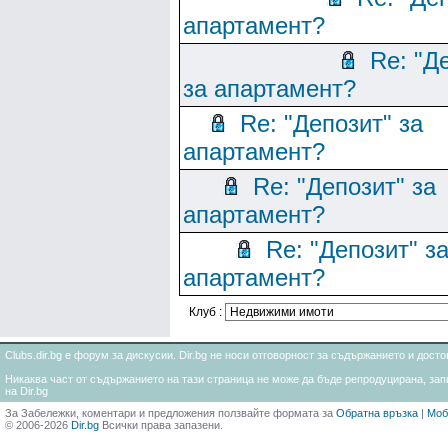
апартамент?
Re: "Д
за апартамент?
Re: "Депозит" за
апартамент?
Re: "Депозит" за
апартамент?
Re: "Депозит" з
апартамент?
Клуб :
Clubs.dir.bg е форум за дискусии. Dir.bg не носи отговорност за съдържанието и дос
Никаква част от съдържанието на тази страница не може да бъде репродуцирана, запи
на Dir.bg
За Забележки, коментари и предложения ползвайте формата за
Обратна връзка
|
Моб
© 2006-2026
Dir.bg
Всички права запазени.