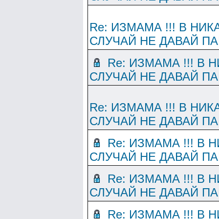
Re: ИЗМАМА !!! В НИ
СЛУЧАЙ НЕ ДАВАЙ П
Re: ИЗМАМА !!! В 
СЛУЧАЙ НЕ ДАВАЙ П
Re: ИЗМАМА !!! В НИ
СЛУЧАЙ НЕ ДАВАЙ П
Re: ИЗМАМА !!! В 
СЛУЧАЙ НЕ ДАВАЙ П
Re: ИЗМАМА !!! В 
СЛУЧАЙ НЕ ДАВАЙ П
Re: ИЗМАМА !!! В 