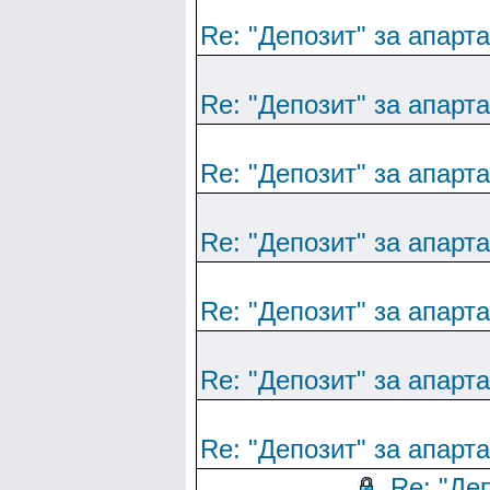
Re: "Депозит" за апарт
Re: "Депозит" за апарт
Re: "Депозит" за апарт
Re: "Депозит" за апарт
Re: "Депозит" за апарт
Re: "Депозит" за апарт
Re: "Депозит" за апарт
Re: "Де