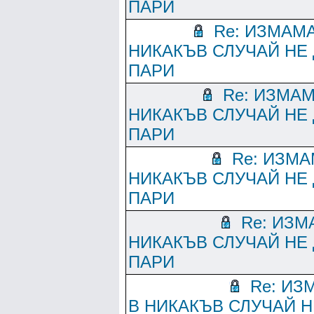
ПАРИ
Re: ИЗМАМА 
НИКАКЪВ СЛУЧАЙ НЕ
ПАРИ
Re: ИЗМАМА
НИКАКЪВ СЛУЧАЙ НЕ
ПАРИ
Re: ИЗМАМ
НИКАКЪВ СЛУЧАЙ НЕ
ПАРИ
Re: ИЗМА
НИКАКЪВ СЛУЧАЙ НЕ
ПАРИ
Re: ИЗМ
В НИКАКЪВ СЛУЧАЙ Н