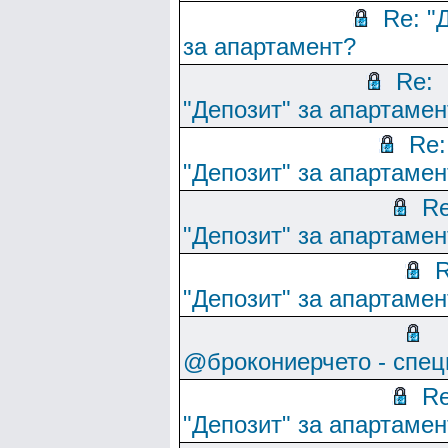
Re: "
за апартамент?
Re:
"Депозит" за апартамен
Re:
"Депозит" за апартамен
Re
"Депозит" за апартамен
R
"Депозит" за апартамен
@брокониерчето - спец
Re
"Депозит" за апартамен