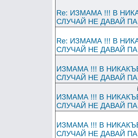
Re: ИЗМАМА !!! В НИ
СЛУЧАЙ НЕ ДАВАЙ П
Re: ИЗМАМА !!! В НИ
СЛУЧАЙ НЕ ДАВАЙ П
ИЗМАМА !!! В НИКАКЪ
СЛУЧАЙ НЕ ДАВАЙ П
ИЗМАМА !!! В НИКАКЪ
СЛУЧАЙ НЕ ДАВАЙ П
ИЗМАМА !!! В НИКАКЪ
СЛУЧАЙ НЕ ДАВАЙ П