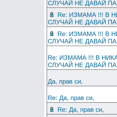
СЛУЧАЙ НЕ ДАВАЙ П
Re: ИЗМАМА !!! В 
СЛУЧАЙ НЕ ДАВАЙ П
Re: ИЗМАМА !!! В 
СЛУЧАЙ НЕ ДАВАЙ П
Re: ИЗМАМА !!! В НИ
СЛУЧАЙ НЕ ДАВАЙ П
Да, прав си,
Re: Да, прав си,
Re: Да, прав си,