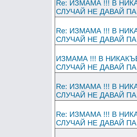
Re: ИЗМАМА !!! В НИ
СЛУЧАЙ НЕ ДАВАЙ П
Re: ИЗМАМА !!! В НИ
СЛУЧАЙ НЕ ДАВАЙ П
ИЗМАМА !!! В НИКАКЪ
СЛУЧАЙ НЕ ДАВАЙ П
Re: ИЗМАМА !!! В НИ
СЛУЧАЙ НЕ ДАВАЙ П
Re: ИЗМАМА !!! В НИ
СЛУЧАЙ НЕ ДАВАЙ П