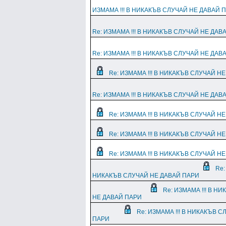
ИЗМАМА !!! В НИКАКЪВ СЛУЧАЙ НЕ ДАВАЙ 
Re: ИЗМАМА !!! В НИКАКЪВ СЛУЧАЙ НЕ ДАВ
Re: ИЗМАМА !!! В НИКАКЪВ СЛУЧАЙ НЕ ДАВ
Re: ИЗМАМА !!! В НИКАКЪВ СЛУЧАЙ Н
Re: ИЗМАМА !!! В НИКАКЪВ СЛУЧАЙ НЕ ДАВ
Re: ИЗМАМА !!! В НИКАКЪВ СЛУЧАЙ Н
Re: ИЗМАМА !!! В НИКАКЪВ СЛУЧАЙ Н
Re: ИЗМАМА !!! В НИКАКЪВ СЛУЧАЙ Н
Re:
НИКАКЪВ СЛУЧАЙ НЕ ДАВАЙ ПАРИ
Re: ИЗМАМА !!! В Н
НЕ ДАВАЙ ПАРИ
Re: ИЗМАМА !!! В НИКАКЪВ 
ПАРИ