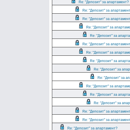
Re: "Депозит" за апартамент?
Re: "Депозит" за апартамен
Re: "Депозит" за апартамен
Re: "Депозит" за апартам
Re: "Депозит" за апарт
Re: "Депозит" за апартамен
Re: "Депозит" за апартам
Re: "Депозит" за апарт
Re: "Депозит" за апа
Re: "Депозит" за а
Re: "Депозит" за апартам
Re: "Депозит" за апарт
Re: "Депозит" за апа
Re: "Депозит" за апартамен
Re: "Депозит" за апартамен
Re: "Депозит" за апартамент?