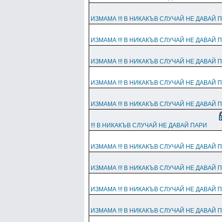
ИЗМАМА !!! В НИКАКЪВ СЛУЧАЙ НЕ ДАВАЙ 
ИЗМАМА !!! В НИКАКЪВ СЛУЧАЙ НЕ ДАВАЙ 
ИЗМАМА !!! В НИКАКЪВ СЛУЧАЙ НЕ ДАВАЙ 
ИЗМАМА !!! В НИКАКЪВ СЛУЧАЙ НЕ ДАВАЙ 
ИЗМАМА !!! В НИКАКЪВ СЛУЧАЙ НЕ ДАВАЙ 
!!! В НИКАКЪВ СЛУЧАЙ НЕ ДАВАЙ ПАРИ
ИЗМАМА !!! В НИКАКЪВ СЛУЧАЙ НЕ ДАВАЙ 
ИЗМАМА !!! В НИКАКЪВ СЛУЧАЙ НЕ ДАВАЙ 
ИЗМАМА !!! В НИКАКЪВ СЛУЧАЙ НЕ ДАВАЙ 
ИЗМАМА !!! В НИКАКЪВ СЛУЧАЙ НЕ ДАВАЙ 