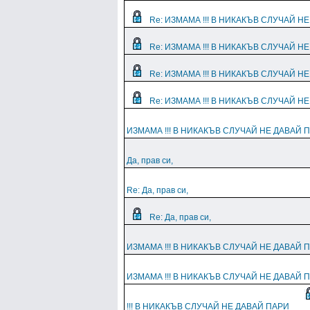
Re: ИЗМАМА !!! В НИКАКЪВ СЛУЧАЙ Н
Re: ИЗМАМА !!! В НИКАКЪВ СЛУЧАЙ Н
Re: ИЗМАМА !!! В НИКАКЪВ СЛУЧАЙ Н
Re: ИЗМАМА !!! В НИКАКЪВ СЛУЧАЙ Н
ИЗМАМА !!! В НИКАКЪВ СЛУЧАЙ НЕ ДАВАЙ 
Да, прав си,
Re: Да, прав си,
Re: Да, прав си,
ИЗМАМА !!! В НИКАКЪВ СЛУЧАЙ НЕ ДАВАЙ 
ИЗМАМА !!! В НИКАКЪВ СЛУЧАЙ НЕ ДАВАЙ 
!!! В НИКАКЪВ СЛУЧАЙ НЕ ДАВАЙ ПАРИ