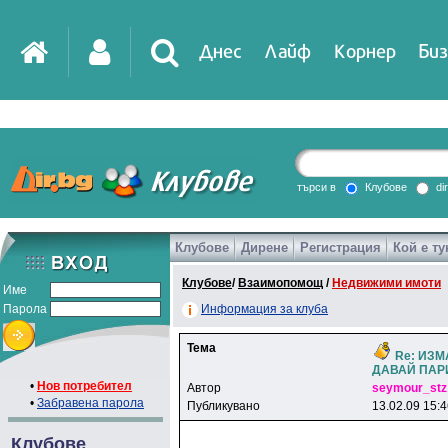
Днес
Лайф
Корнер
Биз
IT
DirTV
Impressio
търси в
Клубове
di
Клубове
Дирене
Регистрация
Кой е ту
Games
Клубове
/
Взаимопомощ
/
Недвижими имоти
Име
Парола
Информация за клуба
Тема
Re: ИЗМ
ДАВАЙ ПАР
•
Нов потребител
Автор
seymour_stz
•
Забравена парола
Публикувано
13.02.09 15:
Клубове