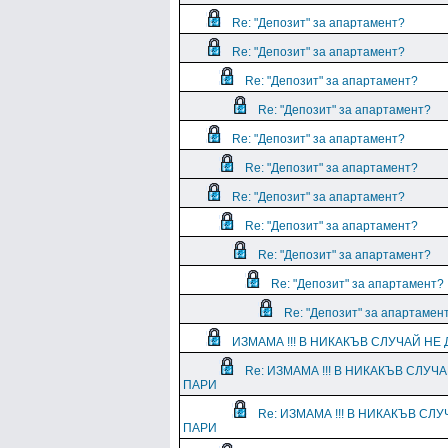
Re: "Депозит" за апартамент?
Re: "Депозит" за апартамент?
Re: "Депозит" за апартамент?
Re: "Депозит" за апартамент?
Re: "Депозит" за апартамент?
Re: "Депозит" за апартамент?
Re: "Депозит" за апартамент?
Re: "Депозит" за апартамент?
Re: "Депозит" за апартамент?
Re: "Депозит" за апартамент?
Re: "Депозит" за апартамен
ИЗМАМА !!! В НИКАКЪВ СЛУЧАЙ НЕ
Re: ИЗМАМА !!! В НИКАКЪВ СЛУЧ
ПАРИ
Re: ИЗМАМА !!! В НИКАКЪВ СЛ
ПАРИ