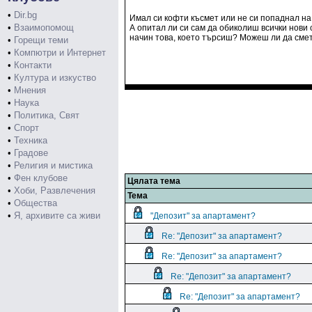
•
Dir.bg
Имал си кофти късмет или не си попаднал н
•
Взаимопомощ
А опитал ли си сам да обиколиш всички нови
начин това, което търсиш? Можеш ли да смет
•
Горещи теми
•
Компютри и Интернет
•
Контакти
•
Култура и изкуство
•
Мнения
•
Наука
•
Политика, Свят
•
Спорт
•
Техника
•
Градове
•
Религия и мистика
•
Фен клубове
Цялата тема
•
Хоби, Развлечения
Тема
•
Общества
•
Я, архивите са живи
"Депозит" за апартамент?
Re: "Депозит" за апартамент?
Re: "Депозит" за апартамент?
Re: "Депозит" за апартамент?
Re: "Депозит" за апартамент?