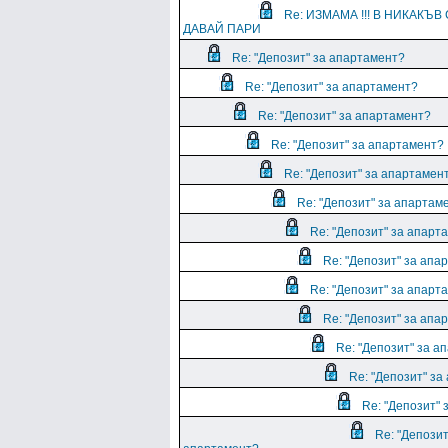
Re: ИЗМАМА !!! В НИКАКЪВ
ДАВАЙ ПАРИ
Re: "Депозит" за апартамент?
Re: "Депозит" за апартамент?
Re: "Депозит" за апартамент?
Re: "Депозит" за апартамент?
Re: "Депозит" за апартамен
Re: "Депозит" за апартам
Re: "Депозит" за апарт
Re: "Депозит" за апа
Re: "Депозит" за апарт
Re: "Депозит" за апа
Re: "Депозит" за а
Re: "Депозит" за
Re: "Депозит"
Re: "Депозит