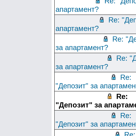
Re: "Депо
апартамент?
Re: "Де
апартамент?
Re: "Д
за апартамент?
Re: "
за апартамент?
Re:
"Депозит" за апартамен
Re:
"Депозит" за апартам
Re:
"Депозит" за апартамен
Re: