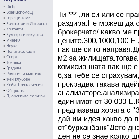
•
Dir.bg
•
Взаимопомощ
Ти *** ,ли си или се пр
•
Горещи теми
раздира.Не можеш да с
•
Компютри и Интернет
•
Контакти
брокерчето/ какво ме 
•
Култура и изкуство
цените.300,1000,100 Е 
•
Мнения
•
Наука
пак ще си го направя.Д
•
Политика, Свят
м2 за жилищата,тогава
•
Спорт
•
Техника
комисионната пак ще е
•
Градове
6,за тебе се страхувам
•
Религия и мистика
•
Фен клубове
прокрадва такава идей
•
Хоби, Развлечения
•
Общества
анализаторе,анализирай
•
Я, архивите са живи
един имот от 30 000 Е.
предпазваш хората с "З
дай им идея какво да п
от"бурканбанк"Дето дне
ден не се знае колко щ