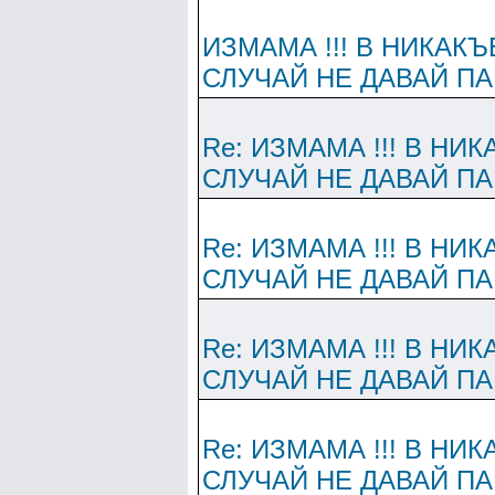
ИЗМАМА !!! В НИКАКЪ
СЛУЧАЙ НЕ ДАВАЙ П
Re: ИЗМАМА !!! В НИ
СЛУЧАЙ НЕ ДАВАЙ П
Re: ИЗМАМА !!! В НИ
СЛУЧАЙ НЕ ДАВАЙ П
Re: ИЗМАМА !!! В НИ
СЛУЧАЙ НЕ ДАВАЙ П
Re: ИЗМАМА !!! В НИ
СЛУЧАЙ НЕ ДАВАЙ П