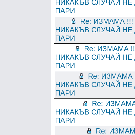
НИКАКЪВ СЛУЧАЙ НЕ
ПАРИ
Re: ИЗМАМА !!!
НИКАКЪВ СЛУЧАЙ НЕ
ПАРИ
Re: ИЗМАМА !!
НИКАКЪВ СЛУЧАЙ НЕ
ПАРИ
Re: ИЗМАМА !
НИКАКЪВ СЛУЧАЙ НЕ
ПАРИ
Re: ИЗМАМА 
НИКАКЪВ СЛУЧАЙ НЕ
ПАРИ
Re: ИЗМАМА