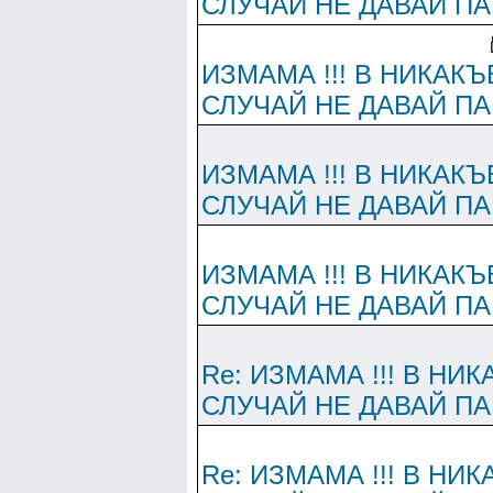
СЛУЧАЙ НЕ ДАВАЙ П
ИЗМАМА !!! В НИКАКЪ
СЛУЧАЙ НЕ ДАВАЙ П
ИЗМАМА !!! В НИКАКЪ
СЛУЧАЙ НЕ ДАВАЙ П
ИЗМАМА !!! В НИКАКЪ
СЛУЧАЙ НЕ ДАВАЙ П
Re: ИЗМАМА !!! В НИ
СЛУЧАЙ НЕ ДАВАЙ П
Re: ИЗМАМА !!! В НИ