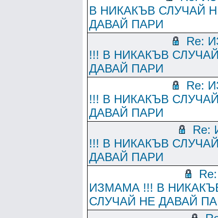
В НИКАКЪВ СЛУЧАЙ Н
ДАВАЙ ПАРИ
Re: 
!!! В НИКАКЪВ СЛУЧА
ДАВАЙ ПАРИ
Re: 
!!! В НИКАКЪВ СЛУЧА
ДАВАЙ ПАРИ
Re:
!!! В НИКАКЪВ СЛУЧА
ДАВАЙ ПАРИ
Re:
ИЗМАМА !!! В НИКАКЪ
СЛУЧАЙ НЕ ДАВАЙ П