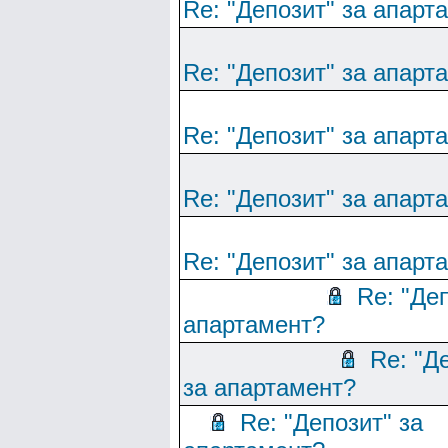
Re: "Депозит" за апарт
Re: "Депозит" за апарт
Re: "Депозит" за апарт
Re: "Депозит" за апарт
Re: "Депозит" за апарт
Re: "Де
апартамент?
Re: "Д
за апартамент?
Re: "Депозит" за