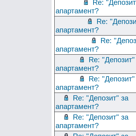
Re: "Депозит
апартамент?
Re: "Депози
апартамент?
Re: "Депоз
апартамент?
Re: "Депозит"
апартамент?
Re: "Депозит"
апартамент?
Re: "Депозит" за
апартамент?
Re: "Депозит" за
апартамент?