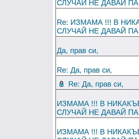
СЛУЧАЙ НЕ ДАВАЙ П
Re: ИЗМАМА !!! В НИ
СЛУЧАЙ НЕ ДАВАЙ П
Да, прав си,
Re: Да, прав си,
Re: Да, прав си,
ИЗМАМА !!! В НИКАКЪ
СЛУЧАЙ НЕ ДАВАЙ П
ИЗМАМА !!! В НИКАКЪ