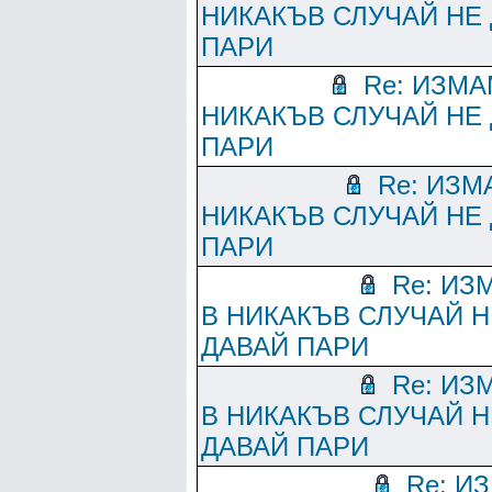
НИКАКЪВ СЛУЧАЙ НЕ
ПАРИ
Re: ИЗМАМ
НИКАКЪВ СЛУЧАЙ НЕ
ПАРИ
Re: ИЗМА
НИКАКЪВ СЛУЧАЙ НЕ
ПАРИ
Re: ИЗМ
В НИКАКЪВ СЛУЧАЙ Н
ДАВАЙ ПАРИ
Re: ИЗМ
В НИКАКЪВ СЛУЧАЙ Н
ДАВАЙ ПАРИ
Re: ИЗ