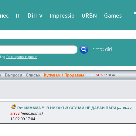
нес
IT
DirTV
Impressio
URBN
Games
ri.bg
Разширено търсене
к
Въпроси
Списък
Купувам / Продавам
04:35
07.08.26
Re: ИЗМАМА !!! В НИКАКЪВ СЛУЧАЙ НЕ ДАВАЙ ПАРИ
[re: Blake]
arrvv
(непозната)
13.02.09 17:04