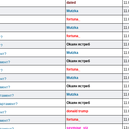
dated
11.
Mutzka
11.
fortuna_
11.
Mutzka
11.
fortuna_
11.
т?
Okaян яcтpeб
11.
т?
Mutzka
11.
ент?
Okaян яcтpeб
11.
амент?
fortuna_
11.
т?
Mutzka
11.
ент?
Okaян яcтpeб
11.
амент?
Mutzka
11.
ртамент?
Okaян яcтpeб
11.
партамент?
donald trump
11.
ент?
fortuna_
11.
амент?
seymour_stz
13.