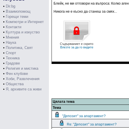
Блейк, не ми отговори на въпроса: Колко аге
•
Dir.bg
•
Взаимопомощ
Никога не е късно да станеш за смях...
•
Горещи теми
•
Компютри и Интернет
•
Контакти
•
Култура и изкуство
•
Мнения
•
Наука
Съдържаниет е скрито
•
Политика, Свят
Влезте за да го видите
•
Спорт
•
Техника
•
Градове
•
Религия и мистика
•
Фен клубове
•
Хоби, Развлечения
•
Общества
•
Я, архивите са живи
Цялата тема
Тема
"Депозит" за апартамент?
Re: "Депозит" за апартамент?