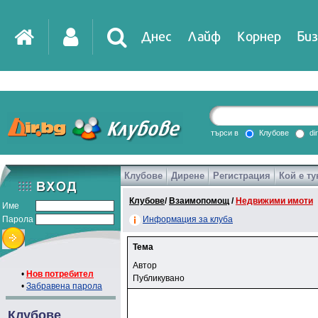
Днес
Лайф
Корнер
Биз
търси в
Клубове
di
Клубове
Дирене
Регистрация
Кой е ту
Клубове
/
Взаимопомощ
/
Недвижими имоти
Име
Парола
Информация за клуба
Тема
Автор
•
Нов потребител
Публикувано
•
Забравена парола
Клубове