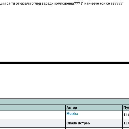
нции са ти отказали оглед заради комисионна??? И най-вече кои се те????
Автор
Пу
Mutzka
11.
Okaян яcтpeб
11.