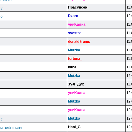
ртамент?
Пpacyнceн
11.
т?
Dzoro
12.
т?
yниKaлнa
11.
svestna
11.
donald trump
11.
Mutzka
11.
fortuna_
11.
kitna
11.
Mutzka
12.
3ъл_Дyx
11.
yниKaлнa
12.
Mutzka
12.
yниKaлнa
12.
Mutzka
12.
т?
Hani_G
12.
 ДАВАЙ ПАРИ