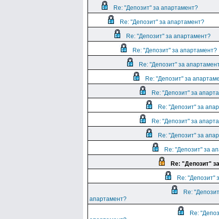
Re: "Депозит" за апартамент?
Re: "Депозит" за апартамент?
Re: "Депозит" за апартамент?
Re: "Депозит" за апартамент?
Re: "Депозит" за апартамен
Re: "Депозит" за апартам
Re: "Депозит" за апарт
Re: "Депозит" за апа
Re: "Депозит" за апарт
Re: "Депозит" за апа
Re: "Депозит" за а
Re: "Депозит" з
Re: "Депозит"
Re: "Депозит
апартамент?
Re: "Депоз