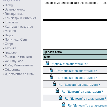
"Защо само вие отричате очевадното..." - то
•
Dir.bg
•
Взаимопомощ
•
Горещи теми
•
Компютри и Интернет
•
Контакти
•
Култура и изкуство
•
Мнения
•
Наука
•
Политика, Свят
•
Спорт
•
Техника
Цялата тема
•
Градове
•
Религия и мистика
Тема
•
Фен клубове
"Депозит" за апартамент?
•
Хоби, Развлечения
•
Общества
Re: "Депозит" за апартамент?
•
Я, архивите са живи
Re: "Депозит" за апартамент?
Re: "Депозит" за апартамент?
Re: "Депозит" за апартамент?
Re: "Депозит" за апартамент?
Re: "Депозит" за апартамен