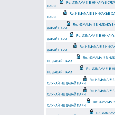
Re: ИЗМАМА !!! В НИКАКЪВ СЛ
ПАРИ
Re: ИЗМАМА !!! В НИКАКЪВ 
ПАРИ
Re: ИЗМАМА !!! В НИКАКЪВ
ДАВАЙ ПАРИ
Re: ИЗМАМА !!! В НИКАК
ДАВАЙ ПАРИ
Re: ИЗМАМА !!! В НИК
ДАВАЙ ПАРИ
Re: ИЗМАМА !!! В Н
НЕ ДАВАЙ ПАРИ
Re: ИЗМАМА !!! В
НЕ ДАВАЙ ПАРИ
Re: ИЗМАМА !!! 
СЛУЧАЙ НЕ ДАВАЙ ПАРИ
Re: ИЗМАМА !!! 
СЛУЧАЙ НЕ ДАВАЙ ПАРИ
Re: ИЗМАМА !!
СЛУЧАЙ НЕ ДАВАЙ ПАРИ
Re: ИЗМАМА 