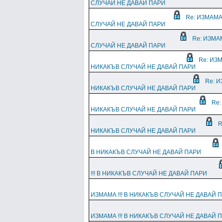
СЛУЧАЙ НЕ ДАВАЙ ПАРИ
Re: ИЗМАМА 
СЛУЧАЙ НЕ ДАВАЙ ПАРИ
Re: ИЗМАМ
СЛУЧАЙ НЕ ДАВАЙ ПАРИ
Re: ИЗМ
НИКАКЪВ СЛУЧАЙ НЕ ДАВАЙ ПАРИ
Re: И
НИКАКЪВ СЛУЧАЙ НЕ ДАВАЙ ПАРИ
Re:
НИКАКЪВ СЛУЧАЙ НЕ ДАВАЙ ПАРИ
R
НИКАКЪВ СЛУЧАЙ НЕ ДАВАЙ ПАРИ
В НИКАКЪВ СЛУЧАЙ НЕ ДАВАЙ ПАРИ
!!! В НИКАКЪВ СЛУЧАЙ НЕ ДАВАЙ ПАРИ
ИЗМАМА !!! В НИКАКЪВ СЛУЧАЙ НЕ ДАВАЙ 
ИЗМАМА !!! В НИКАКЪВ СЛУЧАЙ НЕ ДАВАЙ 