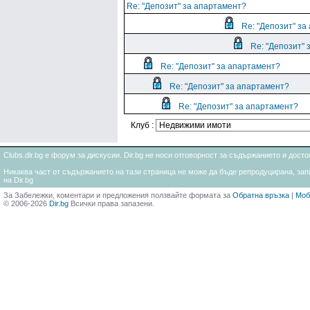
Re: "Депозит" за апартамент?
Re: "Депозит" за
Re: "Депозит"
Re: "Депозит" за апартамент?
Re: "Депозит" за апартамент?
Re: "Депозит" за апартамент?
Клуб :
Clubs.dir.bg е форум за дискусии. Dir.bg не носи отговорност за съдържанието и дос
Никаква част от съдържанието на тази страница не може да бъде репродуцирана, запи
на Dir.bg
За Забележки, коментари и предложения ползвайте формата за
Обратна връзка
|
Моб
© 2006-2026
Dir.bg
Всички права запазени.