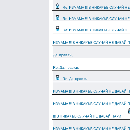
Re: ИЗМАМА !!! В НИКАКЪВ СЛУЧАЙ Н
Re: ИЗМАМА !!! В НИКАКЪВ СЛУЧАЙ Н
Re: ИЗМАМА !!! В НИКАКЪВ СЛУЧАЙ Н
ИЗМАМА !!! В НИКАКЪВ СЛУЧАЙ НЕ ДАВАЙ 
Да, прав си,
Re: Да, прав си,
Re: Да, прав си,
ИЗМАМА !!! В НИКАКЪВ СЛУЧАЙ НЕ ДАВАЙ 
ИЗМАМА !!! В НИКАКЪВ СЛУЧАЙ НЕ ДАВАЙ 
!!! В НИКАКЪВ СЛУЧАЙ НЕ ДАВАЙ ПАРИ
ИЗМАМА !!! В НИКАКЪВ СЛУЧАЙ НЕ ДАВАЙ 