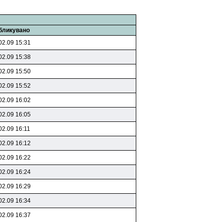
бликувано
02.09 15:31
02.09 15:38
02.09 15:50
02.09 15:52
02.09 16:02
02.09 16:05
02.09 16:11
02.09 16:12
02.09 16:22
02.09 16:24
02.09 16:29
02.09 16:34
02.09 16:37