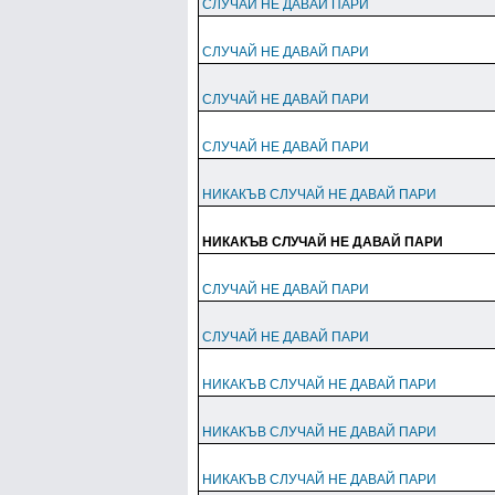
СЛУЧАЙ НЕ ДАВАЙ ПАРИ
СЛУЧАЙ НЕ ДАВАЙ ПАРИ
СЛУЧАЙ НЕ ДАВАЙ ПАРИ
СЛУЧАЙ НЕ ДАВАЙ ПАРИ
НИКАКЪВ СЛУЧАЙ НЕ ДАВАЙ ПАРИ
НИКАКЪВ СЛУЧАЙ НЕ ДАВАЙ ПАРИ
СЛУЧАЙ НЕ ДАВАЙ ПАРИ
СЛУЧАЙ НЕ ДАВАЙ ПАРИ
НИКАКЪВ СЛУЧАЙ НЕ ДАВАЙ ПАРИ
НИКАКЪВ СЛУЧАЙ НЕ ДАВАЙ ПАРИ
НИКАКЪВ СЛУЧАЙ НЕ ДАВАЙ ПАРИ