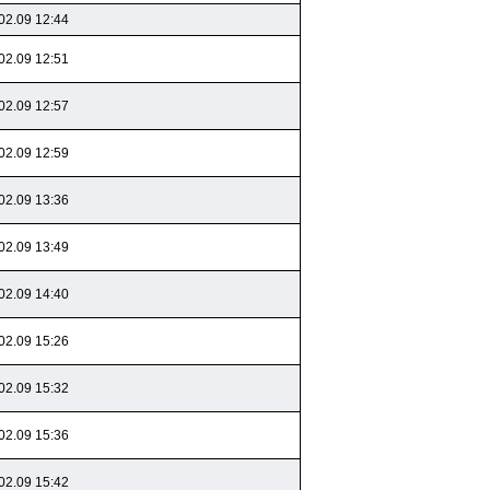
02.09 12:44
02.09 12:51
02.09 12:57
02.09 12:59
02.09 13:36
02.09 13:49
02.09 14:40
02.09 15:26
02.09 15:32
02.09 15:36
02.09 15:42