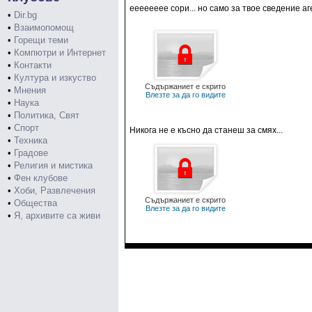
ееееееее сори... но само за твое сведение аг
•
Dir.bg
•
Взаимопомощ
•
Горещи теми
•
Компютри и Интернет
•
Контакти
•
Култура и изкуство
Съдържаниет е скрито
•
Мнения
Влезте за да го видите
•
Наука
•
Политика, Свят
•
Спорт
Никога не е късно да станеш за смях...
•
Техника
•
Градове
•
Религия и мистика
•
Фен клубове
•
Хоби, Развлечения
Съдържаниет е скрито
•
Общества
Влезте за да го видите
•
Я, архивите са живи