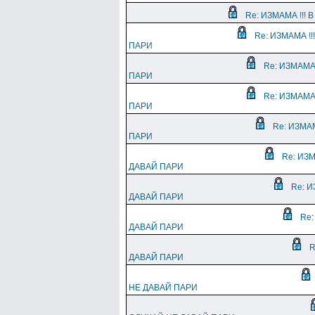
Re: ИЗМАМА !!!
Re: ИЗМАМА !
ПАРИ
Re: ИЗМАМА
ПАРИ
Re: ИЗМАМА
ПАРИ
Re: ИЗМА
ПАРИ
Re: ИЗ
ДАВАЙ ПАРИ
Re: И
ДАВАЙ ПАРИ
Re:
ДАВАЙ ПАРИ
R
ДАВАЙ ПАРИ
НЕ ДАВАЙ ПАРИ