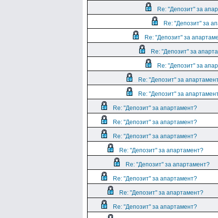
Re: "Депозит" за апа
Re: "Депозит" за а
Re: "Депозит" за апартам
Re: "Депозит" за апарт
Re: "Депозит" за апа
Re: "Депозит" за апартамен
Re: "Депозит" за апартамен
Re: "Депозит" за апартамент?
Re: "Депозит" за апартамент?
Re: "Депозит" за апартамент?
Re: "Депозит" за апартамент?
Re: "Депозит" за апартамент?
Re: "Депозит" за апартамент?
Re: "Депозит" за апартамент?
Re: "Депозит" за апартамент?