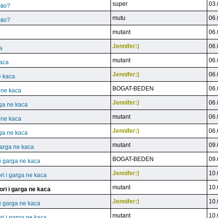
super
03.
ово?
mutu
06.
ово?
mutant
06.
Jennifer:)
06.
a
mutant
06.
kaca
Jennifer:)
06.
e kaca
BOGAT-BEDEN
06.
a ne kaca
Jennifer:)
06.
rga ne kaca
mutant
06.
a ne kaca
Jennifer:)
06.
rga ne kaca
mutant
09.
garga ne kaca
BOGAT-BEDEN
09.
 i garga ne kaca
Jennifer:)
10.
ri i garga ne kaca
mutant
10.
ori i garga ne kaca
Jennifer:)
10.
 i garga ne kaca
mutant
10.
ri i garga ne kaca