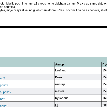
nieto. Iabylki pochti ne iam. aZ vaobshte ne obicham da iam. Pravia go samo shtoto
dna sedmica.
lka, moje bi sys sliva, no gi obicham dobre uZreli i sochni. I da ne e cherviva, shto
Автор
Пу
kaufland
15.
Kиko
15.
ово?
милицa
15.
брово?
master
15.
Габрово?
Kyнaпeнa
16.
ово?
jjjj
20.
брово?