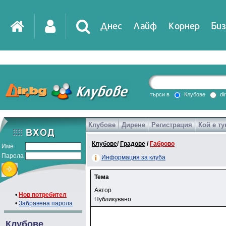
Днес
Лайф
Корнер
Биз
търси в
Клубове
di
Клубове
Дирене
Регистрация
Кой е ту
Клубове
/
Градове
/
Габрово
Име
Парола
Информация за клуба
Тема
Автор
•
Нов потребител
Публикувано
•
Забравена парола
Клубове