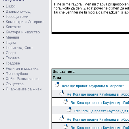
Ti ne si me raZbral. Men mi triabva prisposoble
•
Dir.bg
hora, koito Za den iZiadat poveche ot men Za e
•
Взаимопомощ
Tai che Jennifer ne bi mogla da me iZkushi s iaby
•
Горещи теми
•
Компютри и Интернет
•
Контакти
•
Култура и изкуство
•
Мнения
•
Наука
•
Политика, Свят
•
Спорт
•
Техника
•
Градове
•
Религия и мистика
Цялата тема
•
Фен клубове
Тема
•
Хоби, Развлечения
•
Общества
Кога ще правят Кауфланд в Габрово?
•
Я, архивите са живи
Re: Кога ще правят Кауфланд в Габр
Re: Кога ще правят Кауфланд в Га
Re: Кога ще правят Кауфланд в 
Re: Кога ще правят Кауфланд в Габр
Re: Кога ще правят Кауфланд в Га