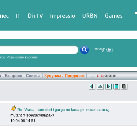
нес
IT
DirTV
Impressio
URBN
Games
ri.bg
Разширено търсене
к
Въпроси
Списък
Купувам / Продавам
17:53
06.08.26
Re: Vraca - tam dori i garga ne kaca
[re: BOGAT-BEDEN]
mutant
(Нерегистриран)
10.04.08 14:51