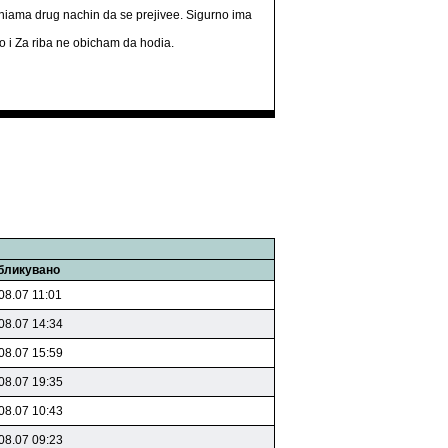
 niama drug nachin da se prejivee. Sigurno ima
to i Za riba ne obicham da hodia.
бликувано
08.07 11:01
08.07 14:34
08.07 15:59
08.07 19:35
08.07 10:43
08.07 09:23