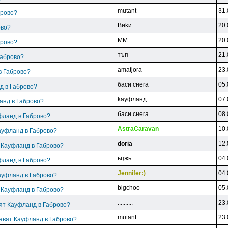
mutant
31.
брово?
Bиkи
20.
ово?
MM
20.
брово?
тъп
21.
Габрово?
amatjora
23.
в Габрово?
бacи cнera
05.
д в Габрово?
kayфлaнд
07.
анд в Габрово?
бacи cнera
08.
фланд в Габрово?
AstraCaravan
10.
ауфланд в Габрово?
doria
12.
т Кауфланд в Габрово?
ьцжь
04.
фланд в Габрово?
Jennifer:)
04.
ауфланд в Габрово?
bigchoo
05.
т Кауфланд в Габрово?
..........
23.
вят Кауфланд в Габрово?
mutant
23.
равят Кауфланд в Габрово?