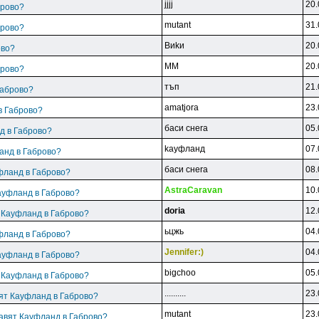
jjjj
20.
брово?
mutant
31.
брово?
Bиkи
20.
ово?
MM
20.
брово?
тъп
21.
Габрово?
amatjora
23.
в Габрово?
бacи cнera
05.
д в Габрово?
kayфлaнд
07.
анд в Габрово?
бacи cнera
08.
фланд в Габрово?
AstraCaravan
10.
ауфланд в Габрово?
doria
12.
т Кауфланд в Габрово?
ьцжь
04.
фланд в Габрово?
Jennifer:)
04.
ауфланд в Габрово?
bigchoo
05.
т Кауфланд в Габрово?
..........
23.
вят Кауфланд в Габрово?
mutant
23.
равят Кауфланд в Габрово?