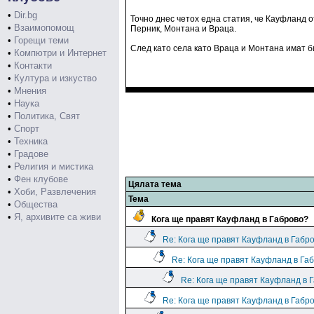
•
Dir.bg
Точно днес четох една статия, че Кауфланд о
•
Взаимопомощ
Перник, Монтана и Враца.
•
Горещи теми
След като села като Враца и Монтана имат би
•
Компютри и Интернет
•
Контакти
•
Култура и изкуство
•
Мнения
•
Наука
•
Политика, Свят
•
Спорт
•
Техника
•
Градове
•
Религия и мистика
•
Фен клубове
Цялата тема
•
Хоби, Развлечения
Тема
•
Общества
•
Я, архивите са живи
Кога ще правят Кауфланд в Габрово?
Re: Кога ще правят Кауфланд в Габр
Re: Кога ще правят Кауфланд в Га
Re: Кога ще правят Кауфланд в 
Re: Кога ще правят Кауфланд в Габр