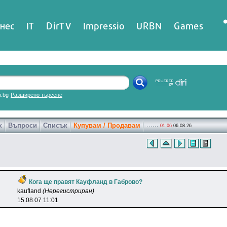
нес
IT
DirTV
Impressio
URBN
Games
ri.bg
Разширено търсене
к
Въпроси
Списък
Купувам / Продавам
01:06
06.08.26
Кога ще правят Кауфланд в Габрово?
kaufland
(Нерегистриран)
15.08.07 11:01