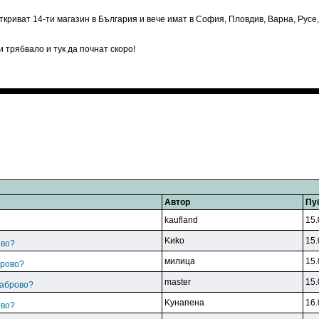
ткриват 14-ти магазин в България и вече имат в София, Пловдив, Варна, Русе
 трябвало и тук да почнат скоро!
Автор
Пу
kaufland
15.
Kиko
15.
ово?
милицa
15.
брово?
master
15.
Габрово?
Kyнaпeнa
16.
ово?