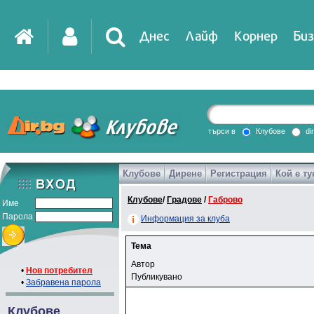
Днес
Лайф
Корнер
Биз
търси в
Клубове
di
Клубове
Дирене
Регистрация
Кой е ту
Клубове
/
Градове
/
Габрово
Име
Парола
Информация за клуба
Тема
Автор
•
Нов потребител
Публикувано
•
Забравена парола
Клубове