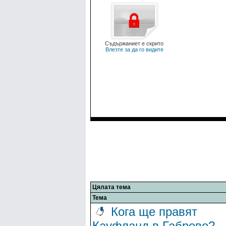
Съдържаниет е скрито
Влезте за да го видите
Цялата тема
Тема
Кога ще правят
Кауфланд в Габрово?