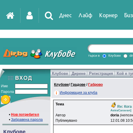
Днес
Лайф
Корнер
Биз
IT
DirTV
Impressio
търси в
Клубове
di
Клубове
Дирене
Регистрация
Кой е ту
Games
Клубове
/
Градове
/
Габрово
Име
Парола
Информация за клуба
Тема
Re: Кога
AstraCaravan]
•
Нов потребител
Автор
doria
(непозн
•
Забравена парола
Публикувано
12.01.08 10:
Клубове