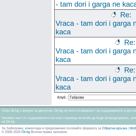
- tam dori i garga ne kac
Re:
Vraca - tam dori i garga 
kaca
Re:
Vraca - tam dori i garga 
kaca
Re:
Vraca - tam dori i garga 
kaca
Клуб :
Clubs.dir.bg е форум за дискусии. Dir.bg не носи отговорност за съдържанието и дос
Никаква част от съдържанието на тази страница не може да бъде репродуцирана, запи
на Dir.bg
За Забележки, коментари и предложения ползвайте формата за
Обратна връзка
|
Моб
© 2006-2026
Dir.bg
Всички права запазени.