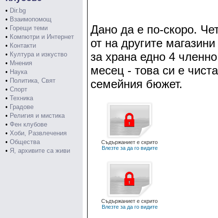
•
Dir.bg
•
Взаимопомощ
Дано да е по-скоро. Че
•
Горещи теми
•
Компютри и Интернет
от на другите магазини
•
Контакти
за храна едно 4 членно
•
Култура и изкуство
•
Мнения
месец - това си е чиста
•
Наука
•
Политика, Свят
семейния бюжет.
•
Спорт
•
Техника
•
Градове
•
Религия и мистика
•
Фен клубове
•
Хоби, Развлечения
•
Общества
Съдържаниет е скрито
Влезте за да го видите
•
Я, архивите са живи
Съдържаниет е скрито
Влезте за да го видите