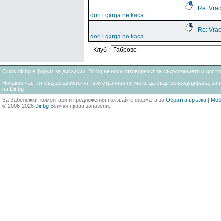
Re: Vrac
dori i garga ne kaca
Re: Vrac
dori i garga ne kaca
Клуб :
Clubs.dir.bg е форум за дискусии. Dir.bg не носи отговорност за съдържанието и дос
Никаква част от съдържанието на тази страница не може да бъде репродуцирана, запи
на Dir.bg
За Забележки, коментари и предложения ползвайте формата за
Обратна връзка
|
Моб
© 2006-2026
Dir.bg
Всички права запазени.