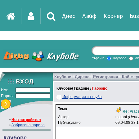
Днес
Лайф
Корнер
Биз
IT
DirTV
Impressio
търси в
Клубове
di
Клубове
Дирене
Регистрация
Кой е ту
Games
Клубове
/
Градове
/
Габрово
Име
Парола
Информация за клуба
Тема
Re: Vraca
Автор
mutant
(Нере
•
Нов потребител
Публикувано
09.04.08 23:
•
Забравена парола
Клубове