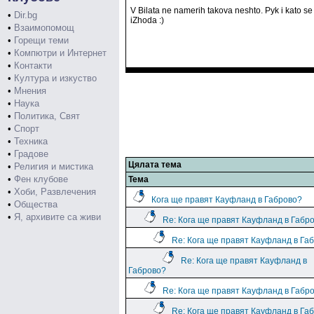
V Bilata ne namerih takova neshto. Pyk i kato se
•
Dir.bg
iZhoda :)
•
Взаимопомощ
•
Горещи теми
•
Компютри и Интернет
•
Контакти
•
Култура и изкуство
•
Мнения
•
Наука
•
Политика, Свят
•
Спорт
•
Техника
•
Градове
Цялата тема
•
Религия и мистика
•
Фен клубове
Тема
•
Хоби, Развлечения
Кога ще правят Кауфланд в Габрово?
•
Общества
•
Я, архивите са живи
Re: Кога ще правят Кауфланд в Габр
Re: Кога ще правят Кауфланд в Га
Re: Кога ще правят Кауфланд в
Габрово?
Re: Кога ще правят Кауфланд в Габр
Re: Кога ще правят Кауфланд в Га