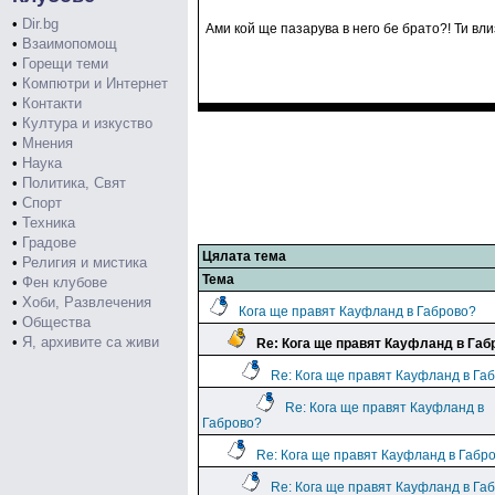
•
Dir.bg
Ами кой ще пазарува в него бе брато?! Ти вли
•
Взаимопомощ
•
Горещи теми
•
Компютри и Интернет
•
Контакти
•
Култура и изкуство
•
Мнения
•
Наука
•
Политика, Свят
•
Спорт
•
Техника
•
Градове
Цялата тема
•
Религия и мистика
Тема
•
Фен клубове
•
Хоби, Развлечения
Кога ще правят Кауфланд в Габрово?
•
Общества
•
Я, архивите са живи
Re: Кога ще правят Кауфланд в Габ
Re: Кога ще правят Кауфланд в Га
Re: Кога ще правят Кауфланд в
Габрово?
Re: Кога ще правят Кауфланд в Габр
Re: Кога ще правят Кауфланд в Га