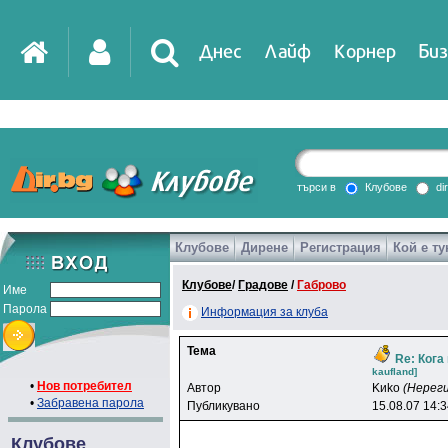
Днес
Лайф
Корнер
Биз
IT
DirTV
Impressio
търси в
Клубове
di
Клубове
Дирене
Регистрация
Кой е ту
Games
Клубове
/
Градове
/
Габрово
Име
Парола
Информация за клуба
Тема
Re: Кога
kaufland]
•
Нов потребител
Автор
Kиko
(Нерег
•
Забравена парола
Публикувано
15.08.07 14:
Клубове