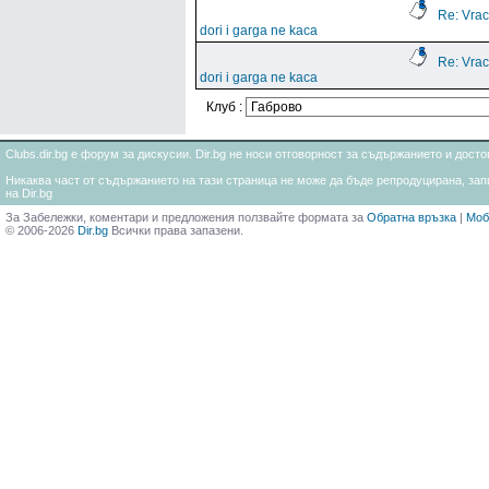
Re: Vrac
dori i garga ne kaca
Re: Vrac
dori i garga ne kaca
Клуб :
Clubs.dir.bg е форум за дискусии. Dir.bg не носи отговорност за съдържанието и дос
Никаква част от съдържанието на тази страница не може да бъде репродуцирана, запи
на Dir.bg
За Забележки, коментари и предложения ползвайте формата за
Обратна връзка
|
Моб
© 2006-2026
Dir.bg
Всички права запазени.