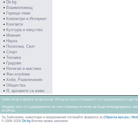
•
Dir.bg
•
Взаимопомощ
•
Горещи теми
•
Компютри и Интернет
•
Контакти
•
Култура и изкуство
•
Мнения
•
Наука
•
Политика, Свят
•
Спорт
•
Техника
•
Градове
•
Религия и мистика
•
Фен клубове
•
Хоби, Развлечения
•
Общества
•
Я, архивите са живи
Clubs.dir.bg е форум за дискусии. Dir.bg не носи отговорност за съдържанието и дос
Никаква част от съдържанието на тази страница не може да бъде репродуцирана, запи
на Dir.bg
За Забележки, коментари и предложения ползвайте формата за
Обратна връзка
|
Моб
© 2006-2026
Dir.bg
Всички права запазени.