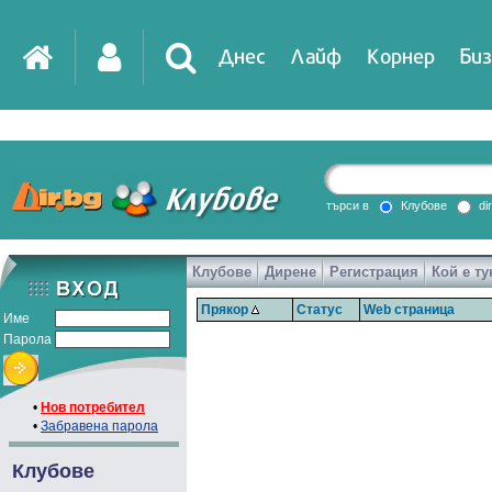
Днес
Лайф
Корнер
Биз
IT
DirTV
Impressio
търси в
Клубове
di
Клубове
Дирене
Регистрация
Кой е ту
Games
Прякор
Статус
Web страница
Име
Парола
•
Нов потребител
•
Забравена парола
Клубове