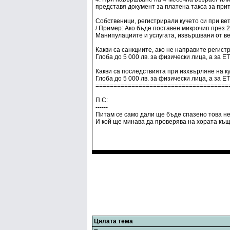
представя документ за платена такса за прит
Собственици, регистрирали кучето си при ве
/ Пример: Ако бъде поставен микрочип през 20
Манипулациите и услугата, извършвани от в
Какви са санкциите, ако не направите регис
Глоба до 5 000 лв. за физически лица, а за 
Какви са последствията при изхвърляне на к
Глоба до 5 000 лв. за физически лица, а за 
=====================================
П.С:
------
Питам се само дали ще бъде спазено това н
И кой ще минава да проверява на хората къщ
Цялата тема