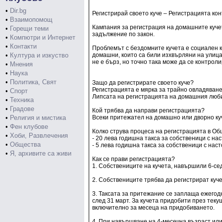
•
Dir.bg
Регистрирай своето куче – Регистрацията к
•
Взаимопомощ
Кампания за регистрация на домашните кучет
•
Горещи теми
задължение по закон.
•
Компютри и Интернет
•
Контакти
Проблемът с бездомните кучета е социален к
•
Култура и изкуство
домашни, които са били изхвърляни на улица
не е бърз, но точно така може да се контро
•
Мнения
•
Наука
•
Политика, Свят
Защо да регистрирате своето куче?
Регистрацията е мярка за трайно овладяване
•
Спорт
Липсата на регистрацията на домашния люби
•
Техника
•
Градове
Кой трябва да направи регистрацията?
•
Религия и мистика
Всеки притежател на домашно или дворно ку
•
Фен клубове
Колко струва процеса на регистрацията в О
•
Хоби, Развлечения
- 20 лева годишна такса за собственици с нас
•
Общества
- 5 лева годишна такса за собственици с на
•
Я, архивите са живи
Как се прави регистрацията?
1. Собствениците на кучета, навършили 6-се
2. Собствениците трябва да регистрират куч
3. Таксата за притежание се заплаща ежегодн
след 31 март. За кучета придобити през теку
включително за месеца на придобиването.
4. При навършване на 4-месечна възраст или 