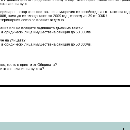
ежаване на куче.
теринарен лекар чрез поставяне на микрочип се освобождават от такса за го
08, няма да се плаща такса за 2009 год., според чл. 39 от ЗЗЖ /
етеринарния лекар се плащат отделно.
трация или не плащате годишната дължима такса?
ЕТ и юридически лица имуществена санкция до 50 000лв.
уче на улицата?
ЕТ и юридически лица имуществена санкция до 50 000лв.
=====================
ещо, което е прието от Общината?
ите за наличие на кучета?