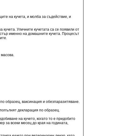
ите на кучета, и молба за съдействие, и
 кучета. Уличните кучетата са се появили от
истър именно на домашните кучета. Процесът
ите.
 масова.
 по образец, ваксинация и обезпаразитяване.
 попълнят декларация по образец.
добиване на кучето, когато то е придобито
ер за всеки месец до края на годината,
стрира кучето при ветеринарен лекар, като