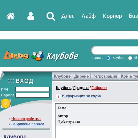
Днес
Лайф
Корнер
Биз
търси в
Клубове
di
Клубове
Дирене
Регистрация
Кой е ту
Клубове
/
Градове
/
Габрово
Име
Парола
Информация за клуба
Тема
Автор
•
Нов потребител
Публикувано
•
Забравена парола
Клубове