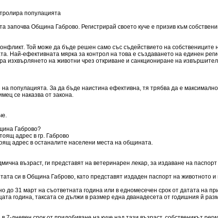
онтролира популацията
а започва Община Габрово. Регистрирай своето куче е призив към собствениц
онфликт. Той може да бъде решен само със съдействието на собствениците на
та. Най-ефективната мярка за контрол на това е създаването на единен рег
лира изхвърлянето на животни чрез откриване и санкциониране на извършител
 на популацията. За да бъде наистина ефективна, тя трябва да е максимално
мец се наказва от закона.
че.
бщина Габрово?
тоящ адрес в гр. Габрово
стоящ адрес в останалите населени места на общината.
дмична възраст, ги представят на ветеринарен лекар, за издаване на паспорт
етата си в Община Габрово, като представят издаден паспорт на животното и
о до 31 март на съответната година или в едномесечен срок от датата на при
щата година, таксата се дължи в размер една дванадесета от годишния й разм
в 7-дневен срок от придобиване на куче над тази възраст, собственикът реги