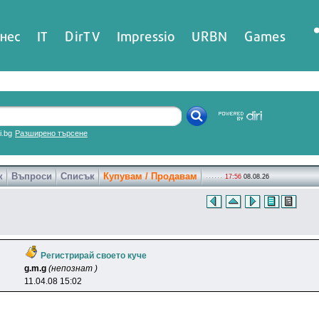
нес
IT
DirTV
Impressio
URBN
Games
ri.bg
Разширено търсене
к
Въпроси
Списък
Купувам / Продавам
17:56
08.08.26
Регистрирай своето куче
g.m.g
(непознат )
11.04.08 15:02