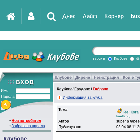
Днес
Лайф
Корнер
Биз
IT
DirTV
Impressio
търси в
Клубове
di
Клубове
Дирене
Регистрация
Кой е ту
Games
Клубове
/
Градове
/
Габрово
Име
Парола
Информация за клуба
Тема
Re: Кога
kaufland]
•
Нов потребител
Автор
super
(Нерег
•
Забравена парола
Публикувано
03.04.08 11:2
Клубове