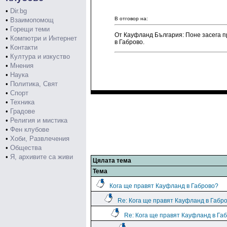
•
Dir.bg
В отговор на:
•
Взаимопомощ
•
Горещи теми
От Кауфланд България: Поне засега п
•
Компютри и Интернет
в Габрово.
•
Контакти
•
Култура и изкуство
•
Мнения
•
Наука
•
Политика, Свят
•
Спорт
•
Техника
•
Градове
•
Религия и мистика
•
Фен клубове
•
Хоби, Развлечения
•
Общества
•
Я, архивите са живи
Цялата тема
Тема
Кога ще правят Кауфланд в Габрово?
Re: Кога ще правят Кауфланд в Габр
Re: Кога ще правят Кауфланд в Га