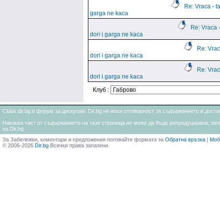
Re: Vraca - ta
garga ne kaca
Re: Vraca 
dori i garga ne kaca
Re: Vrac
dori i garga ne kaca
Re: Vrac
dori i garga ne kaca
Клуб :
Clubs.dir.bg е форум за дискусии. Dir.bg не носи отговорност за съдържанието и дос
Никаква част от съдържанието на тази страница не може да бъде репродуцирана, запи
на Dir.bg
За Забележки, коментари и предложения ползвайте формата за
Обратна връзка
|
Моб
© 2006-2026
Dir.bg
Всички права запазени.