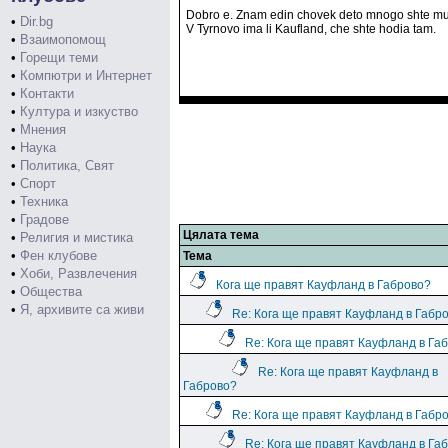
Dobro e. Znam edin chovek deto mnogo shte mu
•
Dir.bg
V Tyrnovo ima li Kaufland, che shte hodia tam.
•
Взаимопомощ
•
Горещи теми
•
Компютри и Интернет
•
Контакти
•
Култура и изкуство
•
Мнения
•
Наука
•
Политика, Свят
•
Спорт
•
Техника
•
Градове
Цялата тема
•
Религия и мистика
•
Фен клубове
Тема
•
Хоби, Развлечения
Кога ще правят Кауфланд в Габрово?
•
Общества
•
Я, архивите са живи
Re: Кога ще правят Кауфланд в Габр
Re: Кога ще правят Кауфланд в Га
Re: Кога ще правят Кауфланд в
Габрово?
Re: Кога ще правят Кауфланд в Габр
Re: Кога ще правят Кауфланд в Га