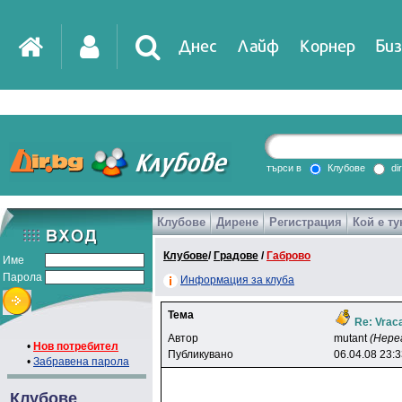
Днес
Лайф
Корнер
Биз
IT
DirTV
Impressio
търси в
Клубове
di
Клубове
Дирене
Регистрация
Кой е ту
Games
Клубове
/
Градове
/
Габрово
Име
Парола
Информация за клуба
Тема
Re: Vraca
Автор
mutant
(Нере
•
Нов потребител
Публикувано
06.04.08 23:
•
Забравена парола
Клубове