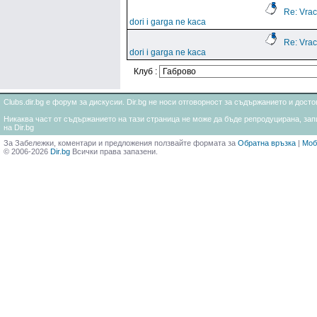
Re: Vrac
dori i garga ne kaca
Re: Vrac
dori i garga ne kaca
Клуб :
Clubs.dir.bg е форум за дискусии. Dir.bg не носи отговорност за съдържанието и дос
Никаква част от съдържанието на тази страница не може да бъде репродуцирана, запи
на Dir.bg
За Забележки, коментари и предложения ползвайте формата за
Обратна връзка
|
Моб
© 2006-2026
Dir.bg
Всички права запазени.