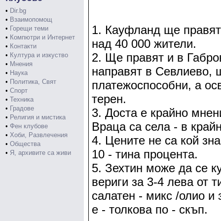
•
Dir.bg
•
Взаимопомощ
1. Кауфланд ще правят
•
Горещи теми
•
Компютри и Интернет
над 40 000 жители.
•
Контакти
2. Ще правят и в Габро
•
Култура и изкуство
•
Мнения
направят в Севлиево, 
•
Наука
•
Политика, Свят
платежоспособни, а осв
•
Спорт
терен.
•
Техника
•
Градове
3. Доста е крайно мнен
•
Религия и мистика
Враца са села - в крайн
•
Фен клубове
•
Хоби, Развлечения
4. Цените не са кой зна
•
Общества
10 - тина процента.
•
Я, архивите са живи
5. Зехтин може да се к
вериги за 3-4 лева от т
салатен - микс /олио и 
е - толкова по - скъп.