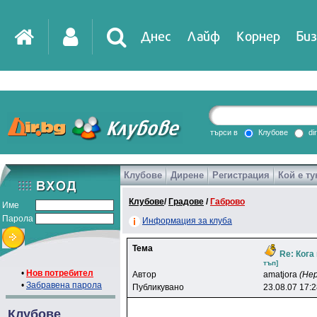
Днес
Лайф
Корнер
Биз
IT
DirTV
Impressio
търси в
Клубове
di
Клубове
Дирене
Регистрация
Кой е ту
Games
Клубове
/
Градове
/
Габрово
Име
Парола
Информация за клуба
Тема
Re: Кога
тъп]
•
Нов потребител
Автор
amatjora
(Не
•
Забравена парола
Публикувано
23.08.07 17:
Клубове