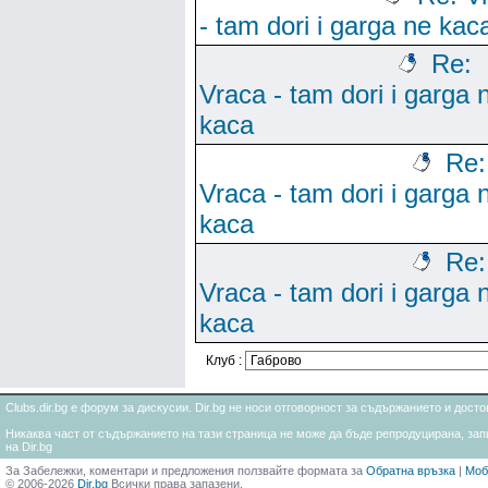
- tam dori i garga ne kac
Re:
Vraca - tam dori i garga 
kaca
Re:
Vraca - tam dori i garga 
kaca
Re:
Vraca - tam dori i garga 
kaca
Клуб :
Clubs.dir.bg е форум за дискусии. Dir.bg не носи отговорност за съдържанието и дос
Никаква част от съдържанието на тази страница не може да бъде репродуцирана, запи
на Dir.bg
За Забележки, коментари и предложения ползвайте формата за
Обратна връзка
|
Моб
© 2006-2026
Dir.bg
Всички права запазени.