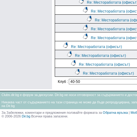
Re: Местоработата (офисът
Re: Местоработата (офис
Re: Местоработата (оф
Re: Местоработата (офис
Re: Местоработата (офис
Re: Местоработата (офисът)
Re: Местоработата (офисът)
Re: Местоработата (офисът)
Re: Местоработата (офисът)
Клуб :
Clubs.dir.bg е форум за дискусии. Dir.bg не носи отговорност за съдържанието и дос
Никаква част от съдържанието на тази страница не може да бъде репродуцирана, запи
на Dir.bg
За Забележки, коментари и предложения ползвайте формата за
Обратна връзка
|
Моб
© 2006-2026
Dir.bg
Всички права запазени.