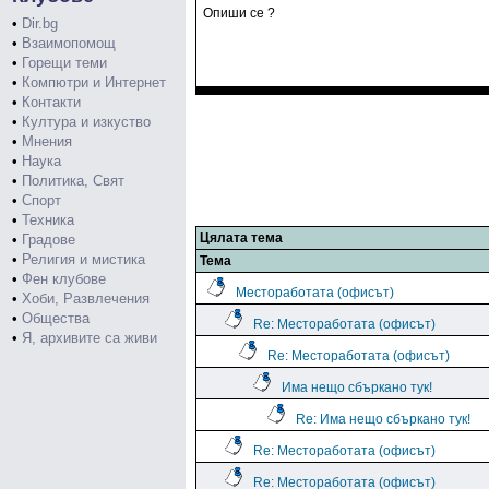
Опиши се ?
•
Dir.bg
•
Взаимопомощ
•
Горещи теми
•
Компютри и Интернет
•
Контакти
•
Култура и изкуство
•
Мнения
•
Наука
•
Политика, Свят
•
Спорт
•
Техника
Цялата тема
•
Градове
•
Религия и мистика
Тема
•
Фен клубове
Местоработата (офисът)
•
Хоби, Развлечения
•
Общества
Re: Местоработата (офисът)
•
Я, архивите са живи
Re: Местоработата (офисът)
Има нещо сбъркано тук!
Re: Има нещо сбъркано тук!
Re: Местоработата (офисът)
Re: Местоработата (офисът)