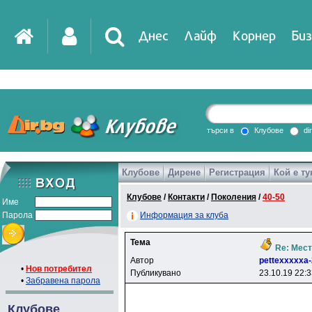
Днес
Лайф
Корнер
Биз
IT
DirTV
Impressio
търси в
Клубове
di
Клубове
Дирене
Регистрация
Кой е ту
Games
Клубове
/
Контакти
/
Поколения
/
40-50
Име
Парола
Информация за клуба
Тема
Re: Мест
Автор
pettexxxxxa
•
Нов потребител
Публикувано
23.10.19 22:
•
Забравена парола
Клубове