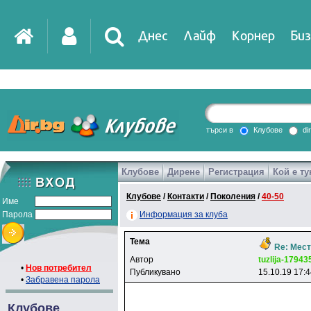
Днес
Лайф
Корнер
Биз
IT
DirTV
Impressio
търси в
Клубове
di
Клубове
Дирене
Регистрация
Кой е ту
Games
Клубове
/
Контакти
/
Поколения
/
40-50
Име
Парола
Информация за клуба
Тема
Re: Мест
Автор
tuzlija-17943
•
Нов потребител
Публикувано
15.10.19 17:
•
Забравена парола
Клубове