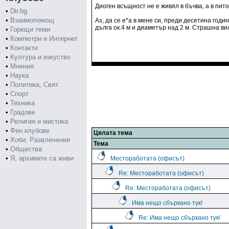
Диоген всъщност не е живял в бъчва, а в пит
•
Dir.bg
•
Взаимопомощ
Аз, да се е*а в мене си, преди десетина год
дълга ок.4 м и диаметър над 2 м. Страшна ви
•
Горещи теми
•
Компютри и Интернет
•
Контакти
•
Култура и изкуство
•
Мнения
•
Наука
•
Политика, Свят
•
Спорт
•
Техника
•
Градове
•
Религия и мистика
•
Фен клубове
Цялата тема
•
Хоби, Развлечения
Тема
•
Общества
•
Я, архивите са живи
Местоработата (офисът)
Re: Местоработата (офисът)
Re: Местоработата (офисът)
Има нещо сбъркано тук!
Re: Има нещо сбъркано тук!