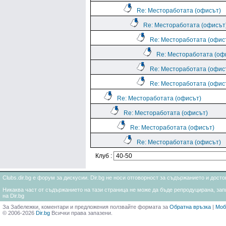
Re: Местоработата (офисът)
Re: Местоработата (офисът
Re: Местоработата (офис
Re: Местоработата (оф
Re: Местоработата (офис
Re: Местоработата (офис
Re: Местоработата (офисът)
Re: Местоработата (офисът)
Re: Местоработата (офисът)
Re: Местоработата (офисът)
Клуб :
Clubs.dir.bg е форум за дискусии. Dir.bg не носи отговорност за съдържанието и дос
Никаква част от съдържанието на тази страница не може да бъде репродуцирана, запи
на Dir.bg
За Забележки, коментари и предложения ползвайте формата за
Обратна връзка
|
Моб
© 2006-2026
Dir.bg
Всички права запазени.