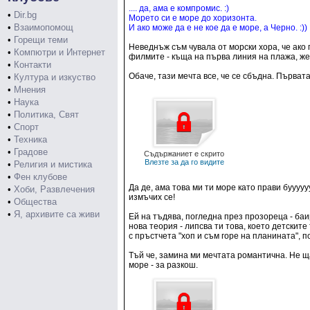
.... да, ама е компромис. :)
•
Dir.bg
Морето си е море до хоризонта.
•
Взаимопомощ
И ако може да е не кое да е море, а Черно. :))
•
Горещи теми
Неведнъж съм чувала от морски хора, че ако 
•
Компютри и Интернет
филмите - къща на първа линия на плажа, жес
•
Контакти
Обаче, тази мечта все, че се сбъдна. Първат
•
Култура и изкуство
•
Мнения
•
Наука
•
Политика, Свят
•
Спорт
•
Техника
•
Градове
Съдържаниет е скрито
Влезте за да го видите
•
Религия и мистика
•
Фен клубове
Да де, ама това ми ти море като прави бууу
•
Хоби, Развлечения
измъчих се!
•
Общества
•
Я, архивите са живи
Ей на тъдява, погледна през прозореца - баи
нова теория - липсва ти това, което детските
с пръстчета "хоп и съм горе на планината", п
Тъй че, замина ми мечтата романтична. Не ща
море - за разкош.