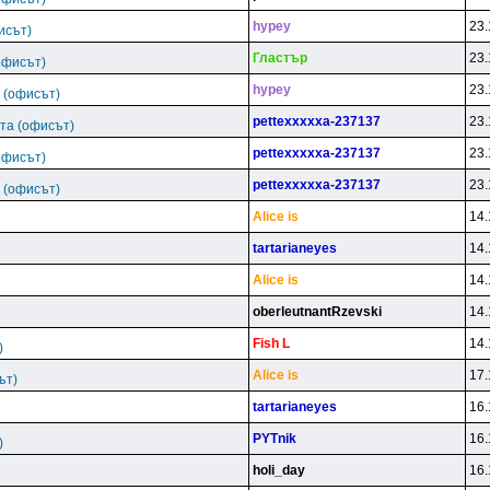
hypey
23.
исът)
Гластър
23.
офисът)
hypey
23.
 (офисът)
pettexxxxxa-237137
23.
та (офисът)
pettexxxxxa-237137
23.
офисът)
pettexxxxxa-237137
23.
 (офисът)
Alice is
14.
tartarianeyes
14.
Alice is
14.
oberleutnantRzevski
14.
Fish L
14.
)
Alice is
17.
ът)
tartarianeyes
16.
PYTnik
16.
)
holi_day
16.