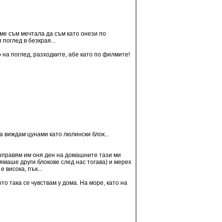
еме съм мечтала да съм като онези по
поглед в безкрая...
 на поглед, разходките, абе като по филмите!
 виждам цунами като люлински блок...
Разправям им оня ден на домашните тази ми
нямаше други блокове след нас тогава) и мерех
 висока, пък...
о така се чувствам у дома. На море, като на