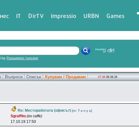
нес
IT
DirTV
Impressio
URBN
Games
ri.bg
Разширено търсене
к
Въпроси
Списък
Купувам / Продавам
07:49
08.08.26
Re: Местоработата (офисът)
[re: T a n y a]
Sgraffito
(ex caffe)
17.10.19 17:50