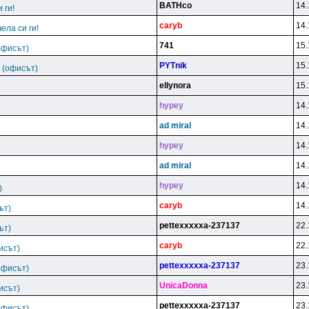
BATHco
14.
и ги!
caryb
14.
чела си ги!
741
15.
офисът)
PYTnik
15.
 (офисът)
ellynora
15.
hypey
14.
ad miral
14.
hypey
14.
ad miral
14.
hypey
14.
)
caryb
14.
ът)
pettexxxxxa-237137
22.
ът)
caryb
22.
исът)
pettexxxxxa-237137
23.
офисът)
UnicaDonna
23.
исът)
pettexxxxxa-237137
23.
офисът)