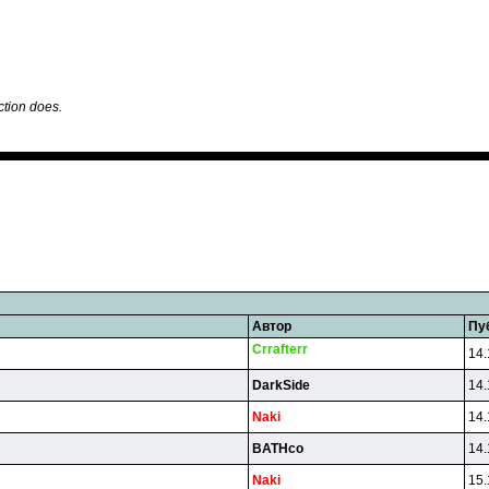
ction does.
Автор
Пу
Crrafterr
14.
DarkSide
14.
Naki
14.
BATHco
14.
Naki
15.