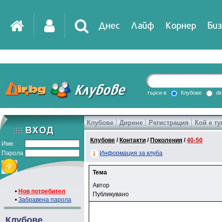
Днес
Лайф
Корнер
Биз
търси в
Клубове
di
Клубове
Дирене
Регистрация
Кой е ту
Клубове
/
Контакти
/
Поколения
/
40-50
Име
Парола
Информация за клуба
Тема
Автор
•
Нов потребител
Публикувано
•
Забравена парола
Клубове