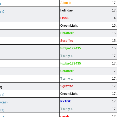
Alice is
17.
)
holi_day
17.
ът)
Fish L
14.
Green Light
15.
Crrafterr
15.
Sgraffito
15.
tuzlija-179435
15.
T a n y a
17.
tuzlija-179435
17.
Crrafterr
17.
T a n y a
17.
Sgraffito
17.
т)
Green Light
17.
ът)
PYTnik
17.
исът)
T a n y a
17.
ът)
caryb
17.