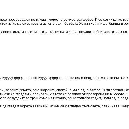
през прозореца си не виждат море, не се чувстват добре. И се сетих колко вр
ток изглед, лек ветрец, а аз като един безбрад Хемингуей, пиша, бриша и рея 
а линия, екзотичното място с екзотичната къща, писането, брисането, реенето
ууу-бууууу-фффшшшшш-буууу- фффшшшш по цяла нощ, а аз, ха затворя око, ха
ри, зеленко, жълто, сега шаренко, спокойно ми е едно такова. И ми светна! 
 ти очи са гледали и попивали. Аз като се зазяпах от прозореца ни в Борово (
осле се чудех като тръгнехме из Витоша, защо толкова ходим, нали една педя е
 да гледам морето завинаги. Искам да си гледам хълмовете, планината, защот