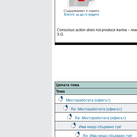
Съдържаниет е скрито
Влезте за да го видите
Conscious action does not produce karma – rea
S.G.
Цялата тема
Тема
Местоработата (офисът)
Re: Местоработата (офисът)
Re: Местоработата (офисът)
Има нещо сбъркано тук!
Re: Има нещо сбъркано тук!