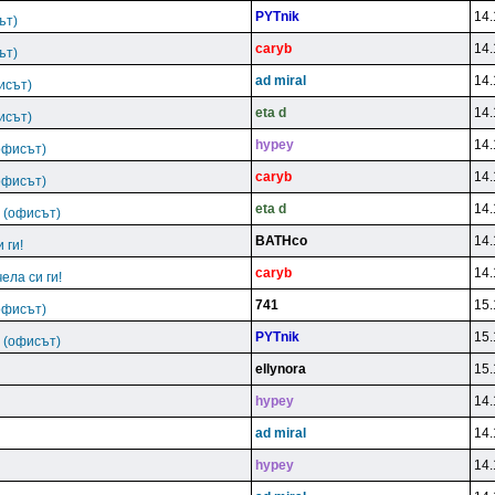
PYTnik
14.
ът)
caryb
14.
ът)
ad miral
14.
исът)
eta d
14.
исът)
hypey
14.
офисът)
caryb
14.
офисът)
eta d
14.
 (офисът)
BATHco
14.
и ги!
caryb
14.
чела си ги!
741
15.
офисът)
PYTnik
15.
 (офисът)
ellynora
15.
hypey
14.
ad miral
14.
hypey
14.