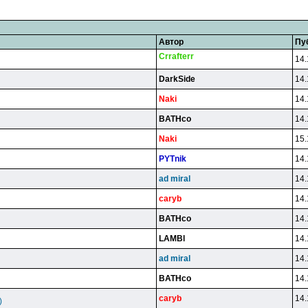
Автор
Пу
Crrafterr
14.
DarkSide
14.
Naki
14.
BATHco
14.
Naki
15.
PYTnik
14.
ad miral
14.
caryb
14.
BATHco
14.
LAMBl
14.
ad miral
14.
BATHco
14.
caryb
14.
)