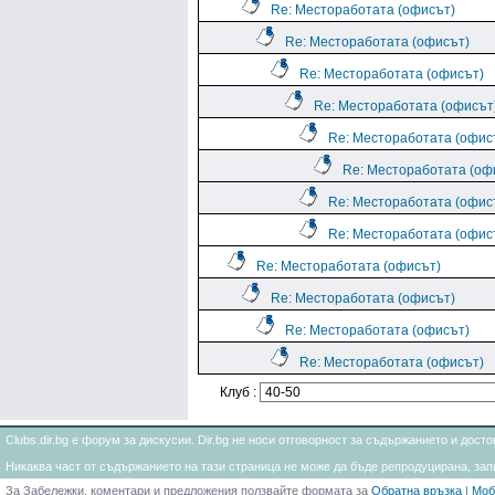
Re: Местоработата (офисът)
Re: Местоработата (офисът)
Re: Местоработата (офисът)
Re: Местоработата (офисът
Re: Местоработата (офис
Re: Местоработата (оф
Re: Местоработата (офис
Re: Местоработата (офис
Re: Местоработата (офисът)
Re: Местоработата (офисът)
Re: Местоработата (офисът)
Re: Местоработата (офисът)
Клуб :
Clubs.dir.bg е форум за дискусии. Dir.bg не носи отговорност за съдържанието и дос
Никаква част от съдържанието на тази страница не може да бъде репродуцирана, запи
За Забележки, коментари и предложения ползвайте формата за
Обратна връзка
|
Моб