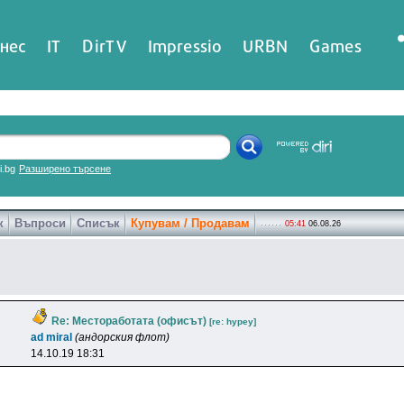
нес
IT
DirTV
Impressio
URBN
Games
ri.bg
Разширено търсене
к
Въпроси
Списък
Купувам / Продавам
05:41
06.08.26
Re: Местоработата (офисът)
[re: hypey]
ad miral
(андорския флот)
14.10.19 18:31