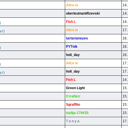
Alice is
14.
oberleutnantRzevski
14.
Fish L
14.
)
Alice is
17.
ът)
tartarianeyes
16.
PYTnik
16.
)
holi_day
16.
Alice is
17.
)
holi_day
17.
ът)
Fish L
14.
Green Light
15.
Crrafterr
15.
Sgraffito
15.
tuzlija-179435
15.
T a n y a
17.