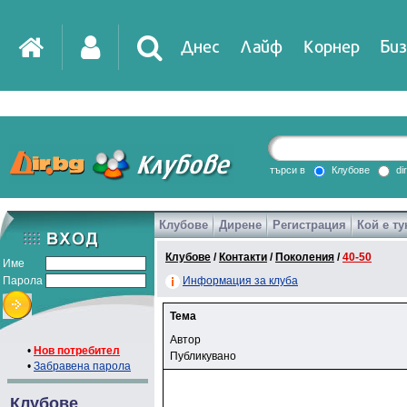
Днес
Лайф
Корнер
Биз
търси в
Клубове
di
Клубове
Дирене
Регистрация
Кой е ту
Клубове
/
Контакти
/
Поколения
/
40-50
Име
Парола
Информация за клуба
Тема
Автор
•
Нов потребител
Публикувано
•
Забравена парола
Клубове