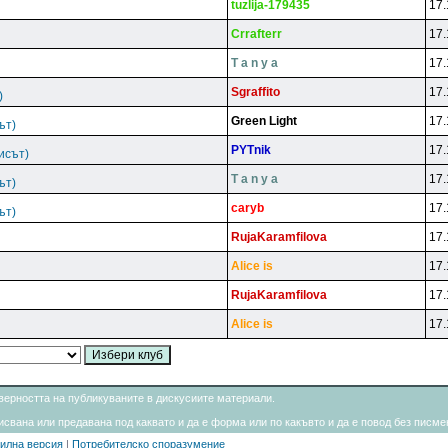
tuzlija-179435
17.
Crrafterr
17.
T a n y a
17.
Sgraffito
17.
)
Green Light
17.
ът)
PYTnik
17.
исът)
T a n y a
17.
ът)
caryb
17.
ът)
RujaKaramfilova
17.
Alice is
17.
RujaKaramfilova
17.
Alice is
17.
товерността на публикуваните в дискусиите материали.
свана или предавана под каквато и да е форма или по какъвто и да е повод без писмен
илна версия
|
Потребителско споразумение