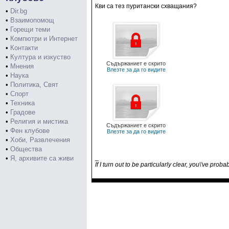
Кви са тез пуритански схващания?
•
Dir.bg
•
Взаимопомощ
•
Горещи теми
•
Компютри и Интернет
•
Контакти
•
Култура и изкуство
Съдържаниет е скрито
•
Мнения
Влезте за да го видите
•
Наука
•
Политика, Свят
•
Спорт
•
Техника
•
Градове
•
Религия и мистика
Съдържаниет е скрито
•
Фен клубове
Влезте за да го видите
•
Хоби, Развлечения
•
Общества
_
•
Я, архивите са живи
If I turn out to be particularly clear, you\'ve pro