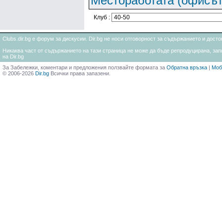
Местоработата (офисът
Клуб :
Clubs.dir.bg е форум за дискусии. Dir.bg не носи отговорност за съдържанието и дос
Никаква част от съдържанието на тази страница не може да бъде репродуцирана, запи
на Dir.bg
За Забележки, коментари и предложения ползвайте формата за
Обратна връзка
|
Моб
© 2006-2026
Dir.bg
Всички права запазени.