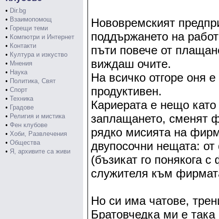
•
Dir.bg
•
Взаимопомощ
Нововремският предпри
•
Горещи теми
поддържането на работ
•
Компютри и Интернет
•
Контакти
пъти повече от плащане
•
Култура и изкуство
виждаш очите.
•
Мнения
•
Наука
На всичко отгоре оня е
•
Политика, Свят
продуктивен.
•
Спорт
•
Техника
Кариерата е нещо като
•
Градове
заплащането, сменят ф
•
Религия и мистика
•
Фен клубове
рядко мисията на фирм
•
Хоби, Развлечения
•
Общества
двупосочни нещата: от
•
Я, архивите са живи
(бъзикат го понякога с
служителя към фирмат
Но си има чатове, трен
Братовчедка ми е така 