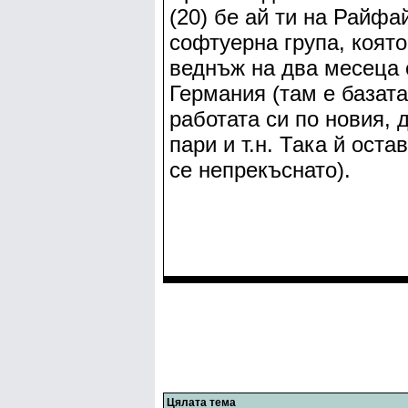
(20) бе ай ти на Райфа
софтуерна група, която
веднъж на два месеца 
Германия (там е базата
работата си по новия,
пари и т.н. Така й ост
се непрекъснато).
Цялата тема