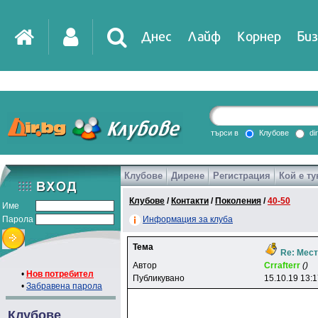
Днес
Лайф
Корнер
Биз
IT
DirTV
Impressio
търси в
Клубове
di
Клубове
Дирене
Регистрация
Кой е ту
Games
Клубове
/
Контакти
/
Поколения
/
40-50
Име
Парола
Информация за клуба
Тема
Re: Мест
Автор
Crrafterr
()
•
Нов потребител
Публикувано
15.10.19 13:
•
Забравена парола
Клубове