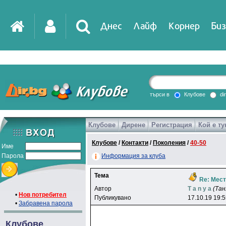
Днес
Лайф
Корнер
Биз
IT
DirTV
Impressio
търси в
Клубове
di
Клубове
Дирене
Регистрация
Кой е ту
Games
Клубове
/
Контакти
/
Поколения
/
40-50
Име
Парола
Информация за клуба
Тема
Re: Мест
Автор
T a n y a
(Тан
•
Нов потребител
Публикувано
17.10.19 19:
•
Забравена парола
Клубове