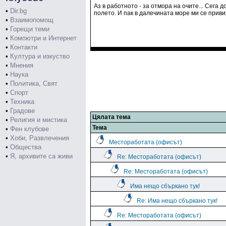
Аз в работното - за отмора на очите... Сега 
•
Dir.bg
полето. И пак в далечината море ми се привиж
•
Взаимопомощ
•
Горещи теми
•
Компютри и Интернет
•
Контакти
•
Култура и изкуство
•
Мнения
•
Наука
•
Политика, Свят
•
Спорт
•
Техника
•
Градове
Цялата тема
•
Религия и мистика
Тема
•
Фен клубове
•
Хоби, Развлечения
Местоработата (офисът)
•
Общества
•
Я, архивите са живи
Re: Местоработата (офисът)
Re: Местоработата (офисът)
Има нещо сбъркано тук!
Re: Има нещо сбъркано тук!
Re: Местоработата (офисът)