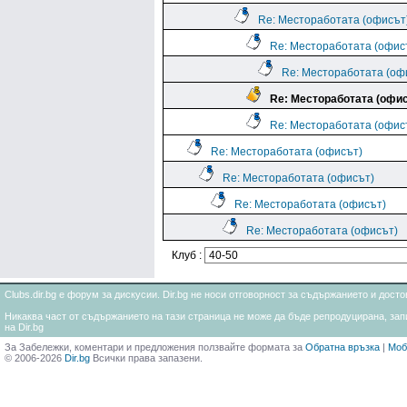
Re: Местоработата (офисът
Re: Местоработата (офис
Re: Местоработата (оф
Re: Местоработата (офи
Re: Местоработата (офис
Re: Местоработата (офисът)
Re: Местоработата (офисът)
Re: Местоработата (офисът)
Re: Местоработата (офисът)
Клуб :
Clubs.dir.bg е форум за дискусии. Dir.bg не носи отговорност за съдържанието и дос
Никаква част от съдържанието на тази страница не може да бъде репродуцирана, запи
на Dir.bg
За Забележки, коментари и предложения ползвайте формата за
Обратна връзка
|
Моб
© 2006-2026
Dir.bg
Всички права запазени.