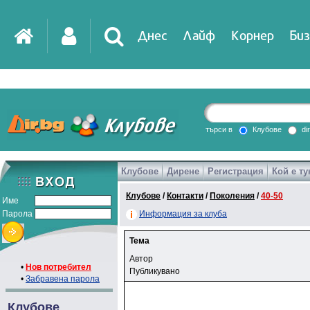
Днес
Лайф
Корнер
Биз
търси в
Клубове
di
Клубове
Дирене
Регистрация
Кой е ту
Клубове
/
Контакти
/
Поколения
/
40-50
Име
Парола
Информация за клуба
Тема
Автор
•
Нов потребител
Публикувано
•
Забравена парола
Клубове