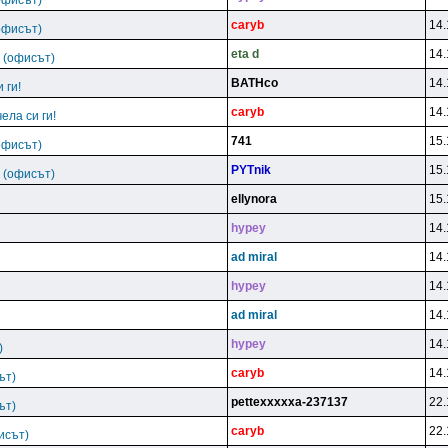
офисът)
caryb
14.
офисът)
eta d
14.
 (офисът)
BATHco
14.
и ги!
caryb
14.
чела си ги!
741
15.
офисът)
PYTnik
15.
 (офисът)
ellynora
15.
hypey
14.
ad miral
14.
hypey
14.
ad miral
14.
hypey
14.
)
caryb
14.
ът)
pettexxxxxa-237137
22.
ът)
caryb
22.
исът)