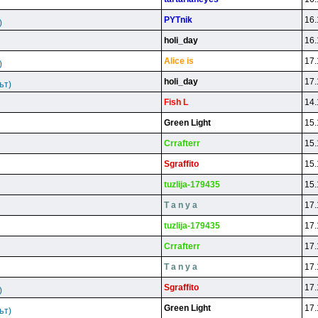
PYTnik
16.
)
holi_day
16.
Alice is
17.
)
holi_day
17.
ът)
Fish L
14.
Green Light
15.
Crrafterr
15.
Sgraffito
15.
tuzlija-179435
15.
T a n y a
17.
tuzlija-179435
17.
Crrafterr
17.
T a n y a
17.
Sgraffito
17.
)
Green Light
17.
ът)