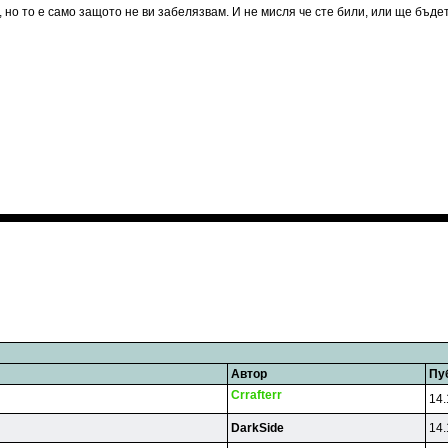
но то е само защото не ви забелязвам. И не мисля че сте били, или ще бъдет
Автор
Пу
Crrafterr
14.
DarkSide
14.