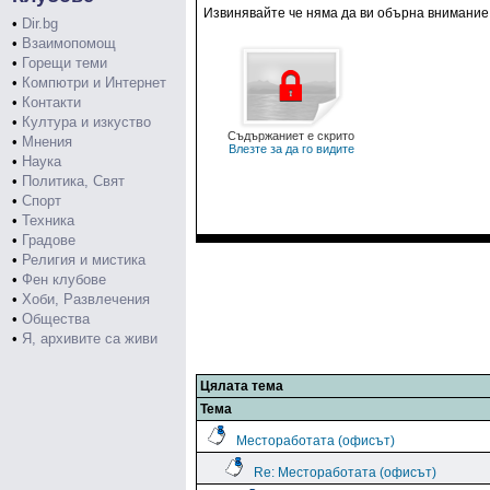
Извинявайте че няма да ви обърна внимание, 
•
Dir.bg
•
Взаимопомощ
•
Горещи теми
•
Компютри и Интернет
•
Контакти
•
Култура и изкуство
Съдържаниет е скрито
•
Мнения
Влезте за да го видите
•
Наука
•
Политика, Свят
•
Спорт
•
Техника
•
Градове
•
Религия и мистика
•
Фен клубове
•
Хоби, Развлечения
•
Общества
•
Я, архивите са живи
Цялата тема
Тема
Местоработата (офисът)
Re: Местоработата (офисът)