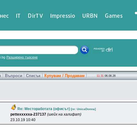
нес
IT
DirTV
Impressio
URBN
Games
ri.bg
Разширено търсене
к
Въпроси
Списък
Купувам / Продавам
11:31
06.08.26
Re: Местоработата (офисът)
[re: UnicaDonna]
pettexxxxxa-237137
(шейх на халифат)
23.10.19 10:40