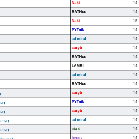
Naki
14.
BATHco
14.
Naki
15.
PYTnik
14.
ad miral
14.
caryb
14.
BATHco
14.
LAMBl
14.
ad miral
14.
BATHco
14.
caryb
14.
)
PYTnik
14.
ът)
caryb
14.
ът)
ad miral
14.
исът)
eta d
14.
исът)
hypey
14.