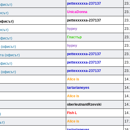
pettexxxxxa-237137
23.
офисът)
UnicaDonna
23.
исът)
pettexxxxxa-237137
23.
(офисът)
hypey
23.
исът)
Гластър
23.
офисът)
hypey
23.
 (офисът)
pettexxxxxa-237137
23.
та (офисът)
pettexxxxxa-237137
23.
офисът)
pettexxxxxa-237137
23.
 (офисът)
Alice is
14.
tartarianeyes
14.
Alice is
14.
oberleutnantRzevski
14.
Fish L
14.
)
Alice is
17.
ът)
tartarianeyes
16.