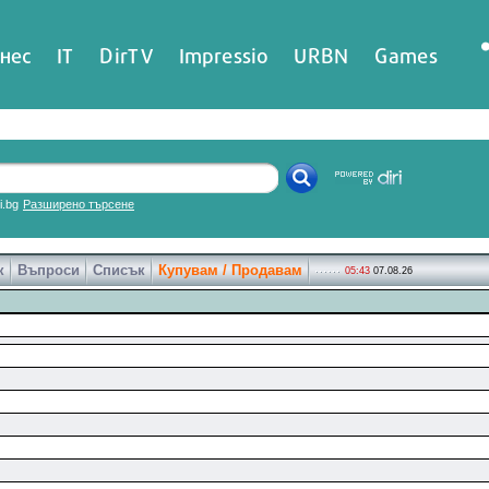
нес
IT
DirTV
Impressio
URBN
Games
ri.bg
Разширено търсене
к
Въпроси
Списък
Купувам / Продавам
05:43
07.08.26