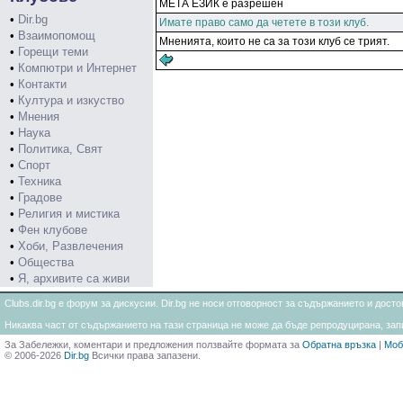
МЕТА ЕЗИК е разрешен
•
Dir.bg
Имате право само да четете в този клуб.
•
Взаимопомощ
Мненията, които не са за този клуб се трият.
•
Горещи теми
•
Компютри и Интернет
•
Контакти
•
Култура и изкуство
•
Мнения
•
Наука
•
Политика, Свят
•
Спорт
•
Техника
•
Градове
•
Религия и мистика
•
Фен клубове
•
Хоби, Развлечения
•
Общества
•
Я, архивите са живи
Clubs.dir.bg е форум за дискусии. Dir.bg не носи отговорност за съдържанието и дос
Никаква част от съдържанието на тази страница не може да бъде репродуцирана, запи
За Забележки, коментари и предложения ползвайте формата за
Обратна връзка
|
Моб
© 2006-2026
Dir.bg
Всички права запазени.