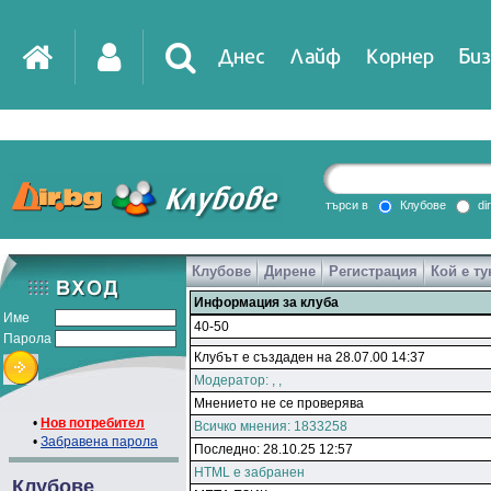
Днес
Лайф
Корнер
Биз
търси в
Клубове
di
Клубове
Дирене
Регистрация
Кой е ту
Информация за клуба
Име
40-50
Парола
Клубът е създаден на 28.07.00 14:37
Модератор:
,
,
Мнението не се проверява
•
Нов потребител
Всичко мнения: 1833258
•
Забравена парола
Последно: 28.10.25 12:57
HTML е забранен
Клубове