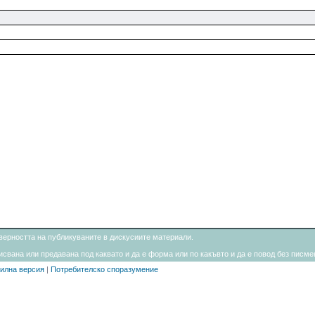
товерността на публикуваните в дискусиите материали.
свана или предавана под каквато и да е форма или по какъвто и да е повод без писмен
илна версия
|
Потребителско споразумение