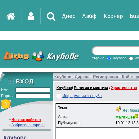
Днес
Лайф
Корнер
Биз
IT
DirTV
Impressio
търси в
Клубове
di
Клубове
Дирене
Регистрация
Кой е ту
Games
Клубове
/
Религия и мистика
/
Християнство
Име
Парола
Информация за клуба
Тема
Re: Може
Автор
Mъглишeв
•
Нов потребител
Публикувано
10.01.12 13:
•
Забравена парола
Клубове