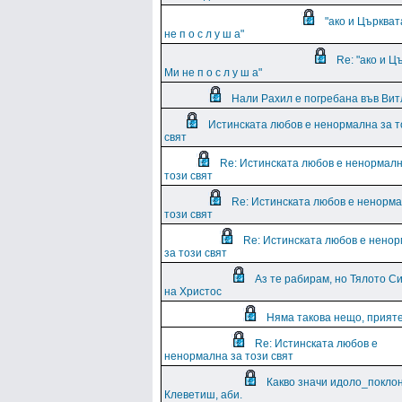
"ако и Църква
не п о с л у ш а"
Re: "ако и Ц
Ми не п о с л у ш а"
Нали Рахил е погребана във Вит
Истинската любов е ненормална за т
свят
Re: Истинската любов е ненормалн
този свят
Re: Истинската любов е ненорма
този свят
Re: Истинската любов е нено
за този свят
Аз те рабирам, но Тялото Си
на Христос
Няма такова нещо, приятел
Re: Истинската любов е
ненормална за този свят
Какво значи идоло_поклон
Клеветиш, аби.