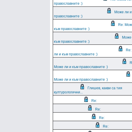
православните :)
Може ли и
православните :)
Re: Мож
към православните :)
Може 
към православните :)
Re:
ли и към православните :)
R
Може ли и към православните :)
Може ли и към православните :)
Глишев, какви са тия
културологични...
Re:
Re:
Re:
Re: