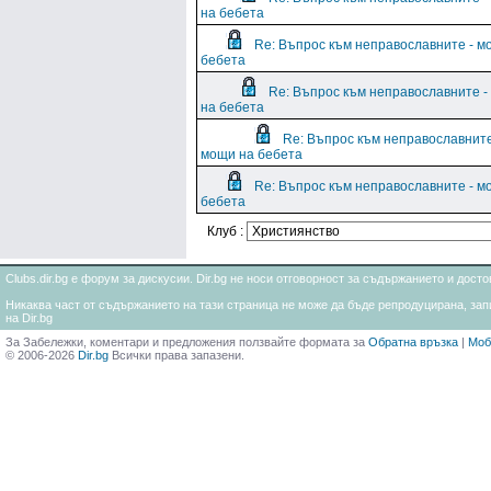
на бебета
Re: Въпрос към неправославните - м
бебета
Re: Въпрос към неправославните 
на бебета
Re: Въпрос към неправославните
мощи на бебета
Re: Въпрос към неправославните - м
бебета
Клуб :
Clubs.dir.bg е форум за дискусии. Dir.bg не носи отговорност за съдържанието и дос
Никаква част от съдържанието на тази страница не може да бъде репродуцирана, запи
на Dir.bg
За Забележки, коментари и предложения ползвайте формата за
Обратна връзка
|
Моб
© 2006-2026
Dir.bg
Всички права запазени.