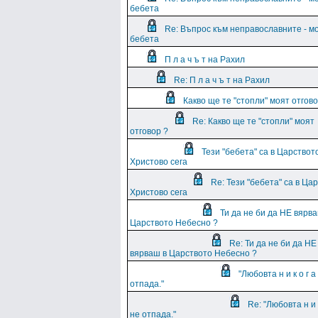
бебета
Re: Въпрос към неправославните - м
бебета
П л а ч ъ т на Рахил
Re: П л а ч ъ т на Рахил
Какво ще те "стопли" моят отгово
Re: Какво ще те "стопли" моят
отговор ?
Тези "бебета" са в Царствот
Христово сега
Re: Тези "бебета" са в Ца
Христово сега
Ти да не би да НЕ вярва
Царството Небесно ?
Re: Ти да не би да НЕ
вярваш в Царството Небесно ?
"Любовта н и к о г а
отпада."
Re: "Любовта н и к
не отпада."