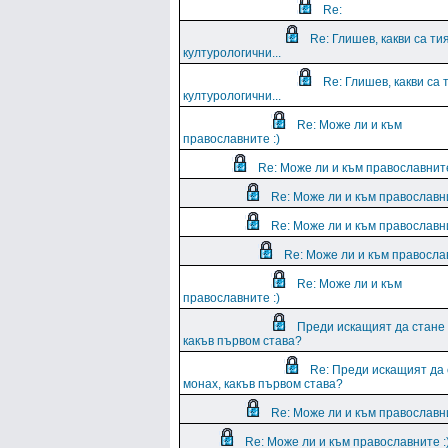
Re:
Re: Глишев, какви са ти
културологични...
Re: Глишев, какви са 
културологични...
Re: Може ли и към
православните :)
Re: Може ли и към православните
Re: Може ли и към православни
Re: Може ли и към православни
Re: Може ли и към православ
Re: Може ли и към
православните :)
Преди искащият да стане
какъв първом става?
Re: Преди искащият да
монах, какъв първом става?
Re: Може ли и към православни
Re: Може ли и към православните :