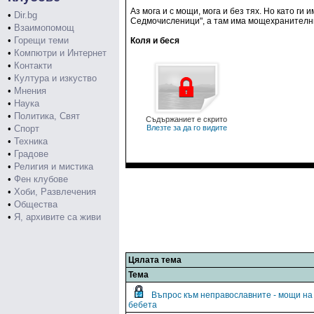
Аз мога и с мощи, мога и без тях. Но като ги
•
Dir.bg
Седмочисленици", а там има мощехранителни
•
Взаимопомощ
•
Горещи теми
Коля и беся
•
Компютри и Интернет
•
Контакти
•
Култура и изкуство
•
Мнения
•
Наука
•
Политика, Свят
Съдържаниет е скрито
•
Спорт
Влезте за да го видите
•
Техника
•
Градове
•
Религия и мистика
•
Фен клубове
•
Хоби, Развлечения
•
Общества
•
Я, архивите са живи
Цялата тема
Тема
Въпрос към неправославните - мощи на
бебета