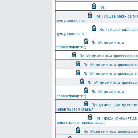
Re:
Re: Глишев, какви са ти
културологични...
Re: Глишев, какви са 
културологични...
Re: Може ли и към
православните :)
Re: Може ли и към православните
Re: Може ли и към православни
Re: Може ли и към православни
Re: Може ли и към православ
Re: Може ли и към
православните :)
Преди искащият да стане
какъв първом става?
Re: Преди искащият да
монах, какъв първом става?
Re: Може ли и към православни