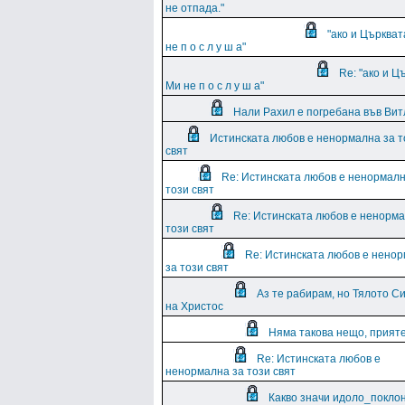
не отпада."
"ако и Църква
не п о с л у ш а"
Re: "ако и Ц
Ми не п о с л у ш а"
Нали Рахил е погребана във Вит
Истинската любов е ненормална за т
свят
Re: Истинската любов е ненормалн
този свят
Re: Истинската любов е ненорма
този свят
Re: Истинската любов е нено
за този свят
Аз те рабирам, но Тялото Си
на Христос
Няма такова нещо, приятел
Re: Истинската любов е
ненормална за този свят
Какво значи идоло_поклон