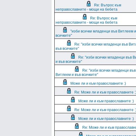
Re: Въпрос към
неправославните - мощи на бебета
Re: Въпрос към
неправославните - мощи на бебета
"изби всички младенци във Витлеем и
всичките"
Re: "изби всички младенци във Вит
във всичките"
Re: "изби всички младенци във 
и във всичките"
Re: "изби всички младенци във
Витлеем и във всичките"
Може ли и към православните :)
Re: Може ли и към православните :
Може ли и към православните :)
Re: Може ли и към православните :
Може ли и към православните :)
Re: Може ли и към православни