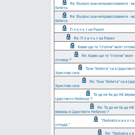
Re: Въпрос към неправославните - м
бебета
Re: Въпрос към неправославните - м
бебета
П л а ч ъ т на Рахил
Re: П л а ч ъ т на Рахил
Какво ще те "стопли" моят отгово
Re: Какво ще те "стопли" моят
отговор ?
Тези "бебета" са в Царствот
Христово сега
Re: Тези "бебета" са в Ца
Христово сега
Ти да не би да НЕ вярва
Царството Небесно ?
Re: Ти да не би да НЕ
вярваш в Царството Небесно ?
"Любовта н и к о г а
отпада."
Re: "Любовта н и к