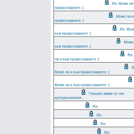
Re: Може ли
православните :)
Може ли и
православните :)
Re: Мож
към православните :)
Може 
към православните :)
Re:
ли и към православните :)
R
Може ли и към православните :)
Може ли и към православните :)
Глишев, какви са тия
културологични...
Re:
Re:
Re:
Re: