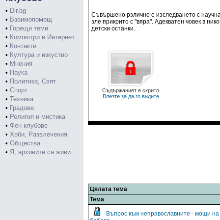
•
Dir.bg
Съвършено рзлично е изследването с научна 
•
Взаимопомощ
зле прикрито с "вяра". Адекватен човек в ник
•
Горещи теми
детски останки.
•
Компютри и Интернет
•
Контакти
•
Култура и изкуство
•
Мнения
•
Наука
•
Политика, Свят
•
Спорт
Съдържаниет е скрито
Влезте за да го видите
•
Техника
•
Градове
•
Религия и мистика
•
Фен клубове
•
Хоби, Развлечения
•
Общества
•
Я, архивите са живи
Цялата тема
Тема
Въпрос към неправославните - мощи на