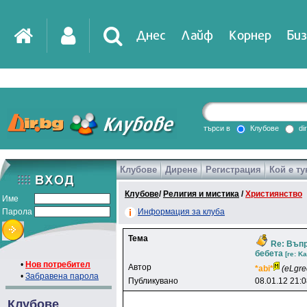
Днес
Лайф
Корнер
Биз
IT
DirTV
Impressio
търси в
Клубове
di
Клубове
Дирене
Регистрация
Кой е ту
Games
Клубове
/
Религия и мистика
/
Християнство
Име
Парола
Информация за клуба
Тема
Re: Въпр
бебета
[re: K
•
Нов потребител
Автор
*abi*
(eLgre
•
Забравена парола
Публикувано
08.01.12 21:
Клубове