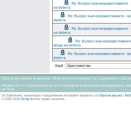
Re: Въпрос към неправославните 
на бебета
Re: Въпрос към неправославните - м
бебета
Re: Въпрос към неправославните 
на бебета
Re: Въпрос към неправославните
мощи на бебета
Re: Въпрос към неправославните - м
бебета
Клуб :
Clubs.dir.bg е форум за дискусии. Dir.bg не носи отговорност за съдържанието и дос
Никаква част от съдържанието на тази страница не може да бъде репродуцирана, запи
на Dir.bg
За Забележки, коментари и предложения ползвайте формата за
Обратна връзка
|
Моб
© 2006-2026
Dir.bg
Всички права запазени.