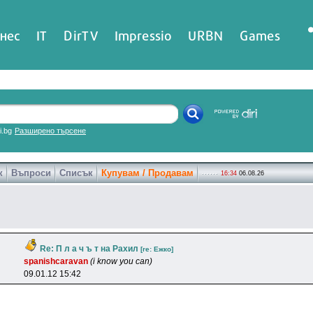
нес
IT
DirTV
Impressio
URBN
Games
ri.bg
Разширено търсене
к
Въпроси
Списък
Купувам / Продавам
16:34
06.08.26
Re: П л а ч ъ т на Рахил
[re: Ежко]
spanishcaravan
(i know you can)
09.01.12 15:42