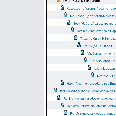
Re: П л а ч ъ т на Рахил
Какво ще те "стопли" моят отгово
Re: Какво ще те "стопли" моят 
Тези "бебета" са в Царствот
Re: Тези "бебета" са в Ца
Ти да не би да НЕ вярв
Re: Ти да не би да Н
"Любовта н и к о г а
Re: "Любовта н и 
"ако и Църквата
Re: "ако и Ц
Нали Рахил е погребана във Вит
Истинската любов е ненормална за т
Re: Истинската любов е ненормалн
Re: Истинската любов е ненорма
Re: Истинската любов е ненор