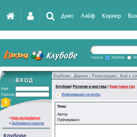
Днес
Лайф
Корнер
Биз
търси в
Клубове
di
Клубове
Дирене
Регистрация
Кой е ту
Клубове
/
Религия и мистика
/
Християнство
Име
Парола
Информация за клуба
Тема
Автор
•
Нов потребител
Публикувано
•
Забравена парола
Клубове