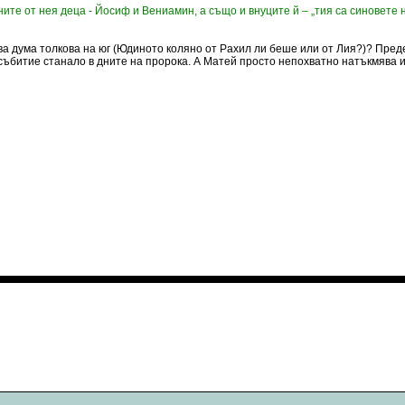
ите от нея деца - Йосиф и Вениамин, а също и внуците й – „тия са синовете н
тава дума толкова на юг (Юдиното коляно от Рахил ли беше или от Лия?)? Пр
 събитие станало в дните на пророка. А Матей просто непохватно натъкмява