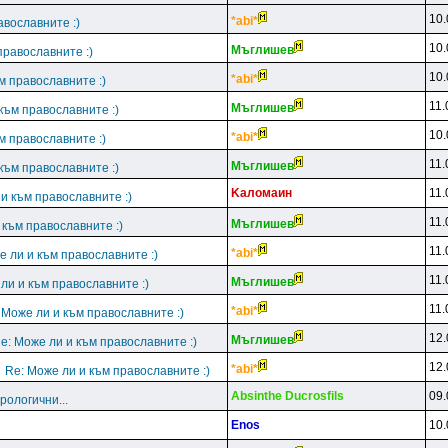
10.
*abi*
авославните :)
10.
Mъглишeв
православните :)
10.
*abi*
м православните :)
11.
Mъглишeв
към православните :)
10.
*abi*
м православните :)
11.
Mъглишeв
към православните :)
Kaлoмaин
11.
и към православните :)
11.
Mъглишeв
 към православните :)
11.
*abi*
е ли и към православните :)
11.
Mъглишeв
ли и към православните :)
11.
*abi*
 Може ли и към православните :)
12.
Mъглишeв
e: Може ли и към православните :)
12.
*abi*
Re: Може ли и към православните :)
Absinthe Ducrosfils
09.
рологични...
Enos
10.