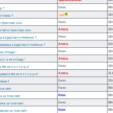
spanishcaravan
09.
Ежко
09.
р ?
10.
*abi*
отговор ?
Ежко
10.
о Христово сега
Aлиca.
10.
рството Христово сега
Ежко
10.
аш в Царството Небесно ?
Aлиca.
10.
Е вярваш в Царството Небесно ?
Ежко
10.
 не отпада."
Aлиca.
10.
к о г а не отпада."
Ежко
10.
 Ми не п о с л у ш а"
Aлиca.
11.
ърквата Ми не п о с л у ш а"
Ежко
10.
леем ?
Ежко
09.
ози свят
Enos
09.
а за този свят
Ежко
09.
лна за този свят
Enos
09.
мална за този свят