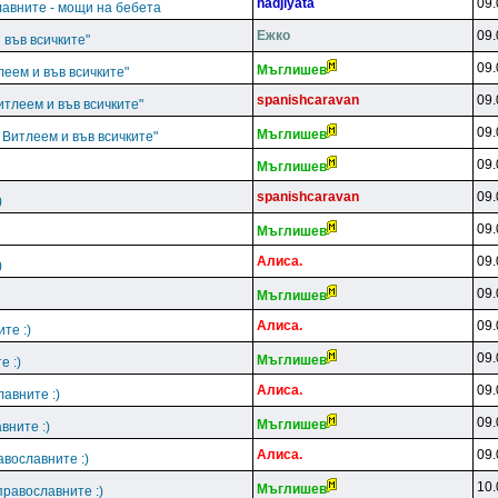
hadjiyata
09.
лавните - мощи на бебета
Ежко
09.
 във всичките"
09.
Mъглишeв
леем и във всичките"
spanishcaravan
09.
итлеем и във всичките"
09.
Mъглишeв
 Витлеем и във всичките"
09.
Mъглишeв
spanishcaravan
09.
)
09.
Mъглишeв
Aлиca.
09.
)
09.
Mъглишeв
Aлиca.
09.
те :)
09.
Mъглишeв
е :)
Aлиca.
09.
авните :)
09.
Mъглишeв
вните :)
Aлиca.
09.
авославните :)
10.
Mъглишeв
православните :)