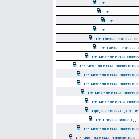
Re:
Re:
Re:
Re:
Re: Глишев, какви са тия
Re: Глишев, какви са 
Re: Може ли и към правосл
Re: Може ли и към православните
Re: Може ли и към православни
Re: Може ли и към православни
Re: Може ли и към православ
Re: Може ли и към правосл
Преди искащият да стане 
Re: Преди искащият да 
Re: Може ли и към православни
Re: Може ли и към православните :