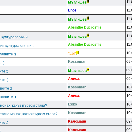
11.
Mъглишeв
Enos
11.
11.
Mъглишeв
Absinthe Ducrosfils
11.
11.
Mъглишeв
 културологични...
Absinthe Ducrosfils
11.
тия културологични...
10.
*abi*
авните :)
Kossoman
09.
 :)
09.
Mъглишeв
те :)
Aлиca.
09.
те :)
Kossoman
10.
ните :)
Aлиca.
10.
авните :)
Ежко
10.
монах, какъв първом става?
Kossoman
10.
стане монах, какъв първом става?
Kaлoмaин
09.
те :)
Kaлoмaин
09.
)