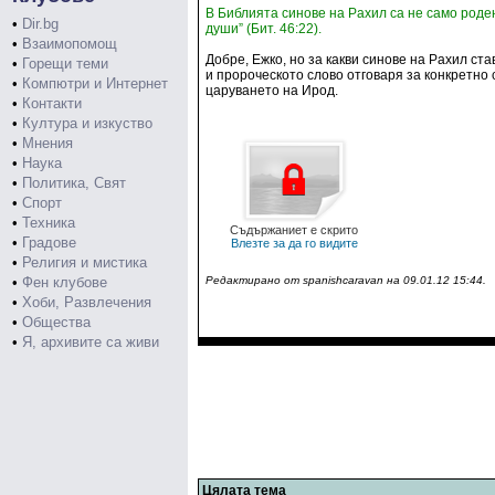
В Библията синове на Рахил са не само роден
•
Dir.bg
души” (Бит. 46:22).
•
Взаимопомощ
Добре, Ежко, но за какви синове на Рахил с
•
Горещи теми
и пророческото слово отговаря за конкретно
•
Компютри и Интернет
царуването на Ирод.
•
Контакти
•
Култура и изкуство
•
Мнения
•
Наука
•
Политика, Свят
•
Спорт
•
Техника
Съдържаниет е скрито
•
Градове
Влезте за да го видите
•
Религия и мистика
•
Фен клубове
Редактирано от spanishcaravan на 09.01.12 15:44.
•
Хоби, Развлечения
•
Общества
•
Я, архивите са живи
Цялата тема