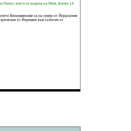
а Рахил, които се родиха на Яков, всичко 14
еделите Вениаминови са на север от Йерусалим
 изречение от Йеремия към събитие от