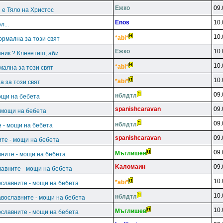
Ежко
09.
 е Тяло на Христос
Enos
10.
...
10.
*abi*
ормална за този свят
Ежко
10.
ник ? Клеветиш, аби.
10.
*abi*
мална за този свят
10.
*abi*
а за този свят
09.
нблдтл
ощи на бебета
spanishcaravan
09.
 мощи на бебета
09.
нблдтл
 - мощи на бебета
spanishcaravan
09.
те - мощи на бебета
09.
Mъглишeв
ните - мощи на бебета
Kaлoмaин
09.
лавните - мощи на бебета
10.
*abi*
ославните - мощи на бебета
10.
нблдтл
авославните - мощи на бебета
10.
Mъглишeв
ославните - мощи на бебета