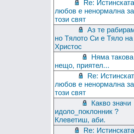
Re: Истинскат
любов е ненормална за
този свят
Аз те рабирам
но Тялото Си е Тяло на
Христос
Няма такова
нещо, приятел...
Re: Истинска
любов е ненормална за
този свят
Какво значи
идоло_поклонник ?
Клеветиш, аби.
Re: Истинскат