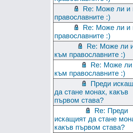
Re: Може ли и
православните :)
Re: Може ли и
православните :)
Re: Може ли 
към православните :)
Re: Може ли
към православните :)
Преди иска
да стане монах, какъв
първом става?
Re: Преди
искащият да стане мон
какъв първом става?