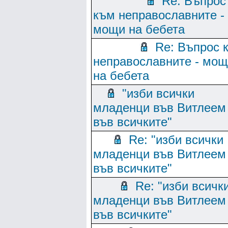
Re: Въпрос
към неправославните -
мощи на бебета
Re: Въпрос 
неправославните - мо
на бебета
"изби всички
младенци във Витлеем
във всичките"
Re: "изби всички
младенци във Витлеем
във всичките"
Re: "изби всичк
младенци във Витлеем
във всичките"