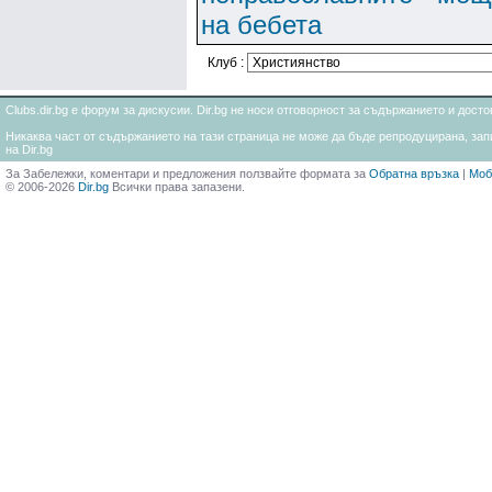
на бебета
Клуб :
Clubs.dir.bg е форум за дискусии. Dir.bg не носи отговорност за съдържанието и дос
Никаква част от съдържанието на тази страница не може да бъде репродуцирана, запи
на Dir.bg
За Забележки, коментари и предложения ползвайте формата за
Обратна връзка
|
Моб
© 2006-2026
Dir.bg
Всички права запазени.