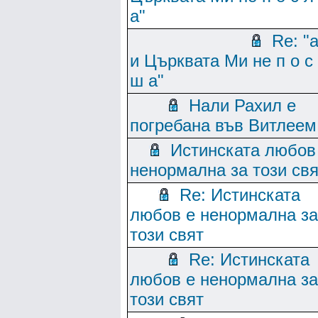
а"
Re: "
и Църквата Ми не п о с 
ш а"
Нали Рахил е
погребана във Витлеем
Истинската любов
ненормална за този свя
Re: Истинската
любов е ненормална за
този свят
Re: Истинската
любов е ненормална за
този свят