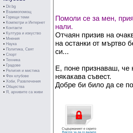
•
Dir.bg
•
Взаимопомощ
Помоли се за мен, при
•
Горещи теми
•
Компютри и Интернет
нали.
•
Контакти
•
Култура и изкуство
Отчаян призив на очак
•
Мнения
на останки от мъртво б
•
Наука
•
Политика, Свят
си...
•
Спорт
•
Техника
•
Градове
Е, поне признаваш, че 
•
Религия и мистика
някакава съвест.
•
Фен клубове
•
Хоби, Развлечения
Добре би било да се по
•
Общества
•
Я, архивите са живи
Съдържаниет е скрито
Влезте за да го видите