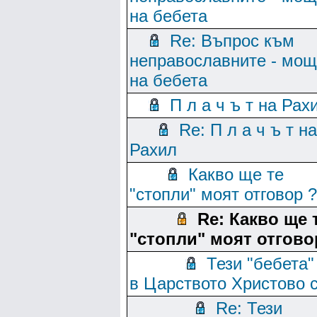
на бебета
Re: Въпрос към
неправославните - мо
на бебета
П л а ч ъ т на Рах
Re: П л а ч ъ т на
Рахил
Какво ще те
"стопли" моят отговор ?
Re: Какво ще 
"стопли" моят отгово
Тези "бебета"
в Царството Христово с
Re: Тези