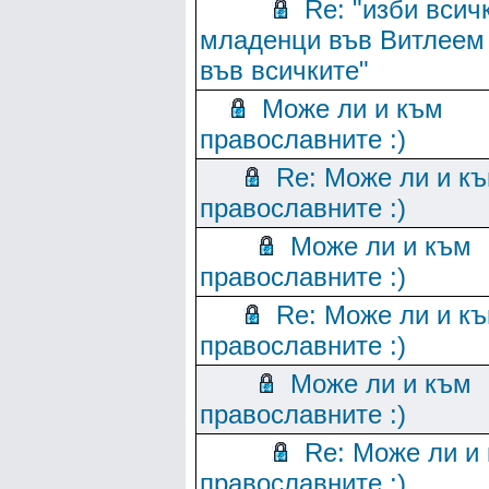
Re: "изби всич
младенци във Витлеем
във всичките"
Може ли и към
православните :)
Re: Може ли и к
православните :)
Може ли и към
православните :)
Re: Може ли и к
православните :)
Може ли и към
православните :)
Re: Може ли и
православните :)