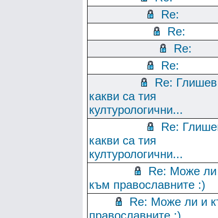
Re:
Re:
Re:
Re:
Re: Глишев
какви са тия
културологични...
Re: Глише
какви са тия
културологични...
Re: Може ли
към православните :)
Re: Може ли и 
православните :)