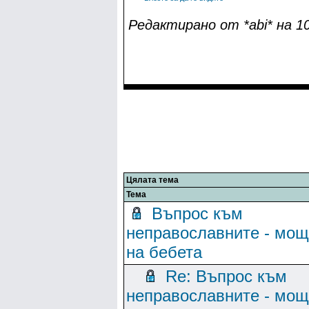
Редактирано от *abi* на 10
Цялата тема
Тема
Въпрос към
неправославните - мо
на бебета
Re: Въпрос към
неправославните - мо