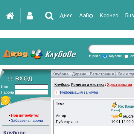
Днес
Лайф
Корнер
Биз
IT
DirTV
Impressio
търси в
Клубове
di
Клубове
Дирене
Регистрация
Кой е ту
Games
Клубове
/
Религия и мистика
/
Християнство
Име
Парола
Информация за клуба
Тема
Re: Какв
Ежко]
•
Нов потребител
Автор
*abi*
(eLgre
•
Забравена парола
Публикувано
10.01.12 02:
Клубове