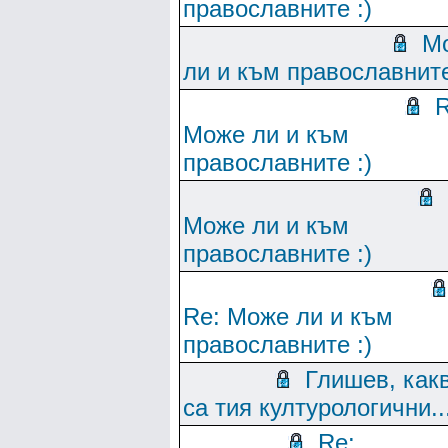
православните :)
М
ли и към православните
R
Може ли и към
православните :)
Може ли и към
православните :)
Re: Може ли и към
православните :)
Глишев, как
са тия културологични..
Re: