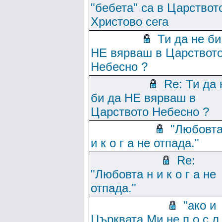
"бебета" са в Царствот
Христово сега
Ти да не би
НЕ вярваш в Царствот
Небесно ?
Re: Ти да 
би да НЕ вярваш в
Царството Небесно ?
"Любовта
и к о г а не отпада."
Re:
"Любовта н и к о г а не
отпада."
"ако и
Църквата Ми не п о с л