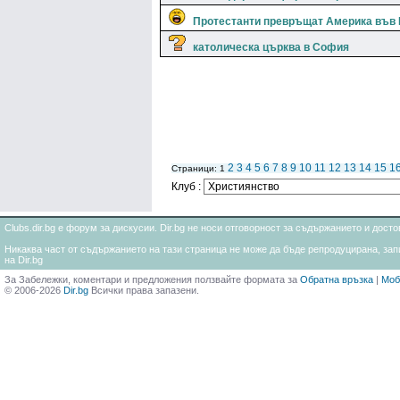
Протестанти превръщат Америка във 
католическа църква в София
2
3
4
5
6
7
8
9
10
11
12
13
14
15
1
Страници: 1
Клуб :
Clubs.dir.bg е форум за дискусии. Dir.bg не носи отговорност за съдържанието и дос
Никаква част от съдържанието на тази страница не може да бъде репродуцирана, запи
на Dir.bg
За Забележки, коментари и предложения ползвайте формата за
Обратна връзка
|
Моб
© 2006-2026
Dir.bg
Всички права запазени.