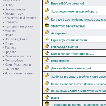
Вяра в БОГ,не религия!
•
Dir.bg
•
Взаимопомощ
За отношението ни към гейовете
•
Горещи теми
•
Компютри и Интернет
Кога ще бъде грабването на Църквата,
•
Контакти
•
Култура и изкуство
ХРИСТОС ВЪЗКРЪСНА!
•
Мнения
Аспиринчо
•
Наука
•
Политика, Свят
Една поучителна история...
•
Спорт
Гей парад в София
•
Техника
•
Градове
Ketolicheska/Protestantska........
•
Религия и мистика
•
Фен клубове
Недоумение
•
Хоби, Развлечения
Дава ли библията отговори?
•
Общества
•
Я, архивите са живи
За богът в сърцето и обичта като оръ
Какво е говорил Петър Дънов - Беинс
Защо някои евангелисти станаха геио
икона
"Господари на ефира" за християнски