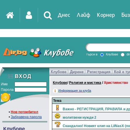
Днес
Лайф
Корнер
Биз
IT
DirTV
Impressio
търси в
Клубове
di
Клубове
Дирене
Регистрация
Кой е ту
Games
Клубове
/
Религия и мистика
/
Християнство
Име
Парола
Информация за клуба
Тема
Важно - РЕГИСТРАЦИЯ, ПРАВИЛА и др
•
Нов потребител
•
Забравена парола
молитвени нужди 2
Скандално! Новият клип на LilNasX (п
Клубове