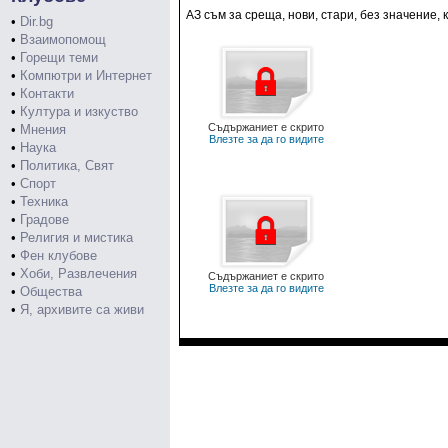
AЗ съм за среща, нови, стари, без значение, 
•
Dir.bg
•
Взаимопомощ
•
Горещи теми
•
Компютри и Интернет
•
Контакти
•
Култура и изкуство
Съдържаниет е скрито
•
Мнения
Влезте за да го видите
•
Наука
•
Политика, Свят
•
Спорт
•
Техника
•
Градове
•
Религия и мистика
•
Фен клубове
•
Хоби, Развлечения
Съдържаниет е скрито
Влезте за да го видите
•
Общества
•
Я, архивите са живи