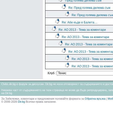
Пред голяма дилема съм
Re: Пред голяма дилема съм
Re: Пред голяма дилема съ
Re: Абе къде е Балета....
Re: АО 2013 - Тема за коментари
Re: АО 2013 - Тема за коментари
Re: АО 2013 - Тема за коментари
Re: АО 2013 - Тема за комента
Re: АО 2013 - Тема за комен
Re: АО 2013 - Тема за комен
Клуб :
Clubs.dir.bg е форум за дискусии. Dir.bg не носи отговорност за съдържанието и дос
Никаква част от съдържанието на тази страница не може да бъде репродуцирана, запи
на Dir.bg
За Забележки, коментари и предложения ползвайте формата за
Обратна връзка
|
Моб
© 2006-2026
Dir.bg
Всички права запазени.