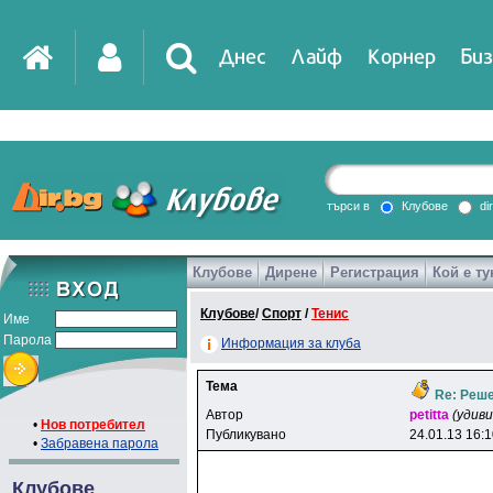
Днес
Лайф
Корнер
Биз
IT
DirTV
Impressio
търси в
Клубове
di
Клубове
Дирене
Регистрация
Кой е ту
Games
Клубове
/
Спорт
/
Тенис
Име
Парола
Информация за клуба
Тема
Re: Реше
Автор
petitta
(удив
•
Нов потребител
Публикувано
24.01.13 16:
•
Забравена парола
Клубове