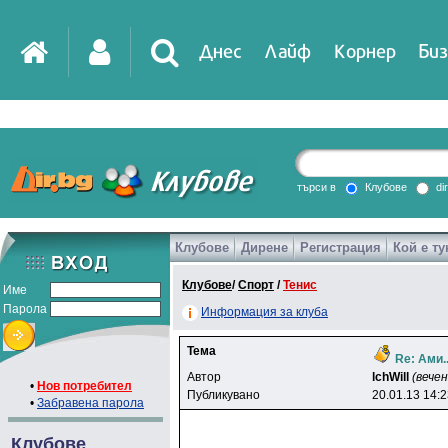
Днес
Лайф
Корнер
Биз
IT
DirTV
Impressio
търси в
Клубове
di
Клубове
Дирене
Регистрация
Кой е ту
Games
Клубове
/
Спорт
/
Тенис
Име
Парола
Информация за клуба
Тема
Re: Ами.
Автор
lchWill
(вече
•
Нов потребител
Публикувано
20.01.13 14:
•
Забравена парола
Клубове