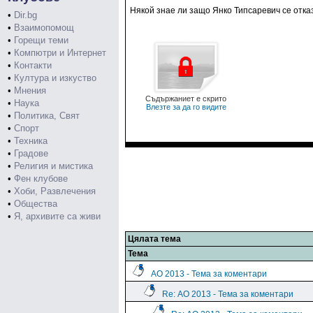
Някой знае ли защо Янко Типсаревич се отказ
•
Dir.bg
•
Взаимопомощ
•
Горещи теми
•
Компютри и Интернет
•
Контакти
•
Култура и изкуство
•
Мнения
Съдържаниет е скрито
•
Наука
Влезте за да го видите
•
Политика, Свят
•
Спорт
•
Техника
•
Градове
•
Религия и мистика
•
Фен клубове
•
Хоби, Развлечения
•
Общества
•
Я, архивите са живи
Цялата тема
Тема
АО 2013 - Тема за коментари
Re: АО 2013 - Тема за коментари