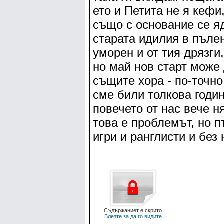
ето и Петита не я кефи
също с основание се яд
старата идилия в пъле
уморен и от тия дрязги
но май нов старт може 
същите хора - по-точно
сме били толкова годи
повечето от нас вече н
това е проблемът, но п
игри и ранглисти и без
Съдържаниет е скрито
Влезте за да го видите