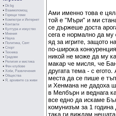
•
Dir.bg
•
Взаимопомощ
Ами именно това е цяла
•
Горещи теми
той е "Мъри" и ми стан
•
Компютри и Интернет
•
Контакти
се държеше доста арога
•
Култура и изкуство
сега е нормално да му 
•
Мнения
•
Наука
яд за игрите, защото 
•
Политика, Свят
•
Спорт
по-широка конкуренция,
•
Техника
никой не може да му ка
•
Градове
•
Религия и мистика
макар че мисля, че Ба
•
Фен клубове
другата тема - с егото.
•
Хоби, Развлечения
•
Общества
места да се пише е тъп
•
Я, архивите са живи
и Хенмана не дадоха ш
в Мелбърн и веднага к
все едно да искаме Бъ
комунизъм за 1 година 
така ги виждам нещата.