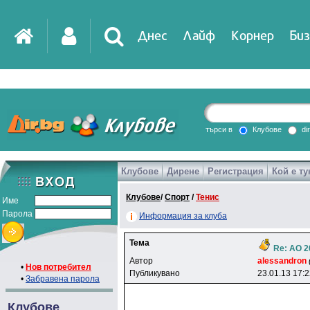
Днес
Лайф
Корнер
Биз
IT
DirTV
Impressio
търси в
Клубове
di
Клубове
Дирене
Регистрация
Кой е ту
Games
Клубове
/
Спорт
/
Тенис
Име
Парола
Информация за клуба
Тема
Re: АО 2
Автор
alessandron
•
Нов потребител
Публикувано
23.01.13 17:
•
Забравена парола
Клубове