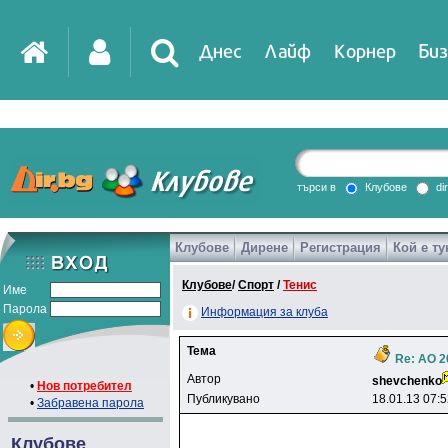
Днес
Лайф
Корнер
Биз
IT
DirTV
Impressio
търси в
Клубове
di
Клубове
Дирене
Регистрация
Кой е ту
Games
Клубове
/
Спорт
/
Тенис
Име
Парола
Информация за клуба
Тема
Re: АО 2
Автор
shevchenko
•
Нов потребител
Публикувано
18.01.13 07:
•
Забравена парола
Клубове