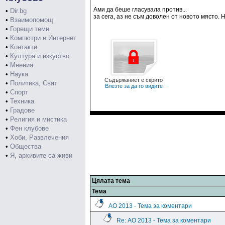
Ами да беше гласувала против...
•
Dir.bg
за сега, аз не съм доволен от новото място. Н
•
Взаимопомощ
•
Горещи теми
•
Компютри и Интернет
•
Контакти
•
Култура и изкуство
•
Мнения
•
Наука
Съдържаниет е скрито
•
Политика, Свят
Влезте за да го видите
•
Спорт
•
Техника
•
Градове
•
Религия и мистика
•
Фен клубове
•
Хоби, Развлечения
•
Общества
•
Я, архивите са живи
Цялата тема
Тема
АО 2013 - Тема за коментари
Re: АО 2013 - Тема за коментари